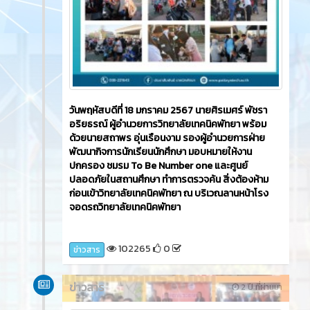
วันพฤหัสบดีที่ 18 มกราคม 2567 นายศิรเมศร์ พัชรา
อริยธรณ์ ผู้อำนวยการวิทยาลัยเทคนิคพัทยา พร้อม
ด้วยนายสถาพร อุ่นเรือนงาม รองผู้อำนวยการฝ่าย
พัฒนากิจการนักเรียนนักศึกษา มอบหมายให้งาน
ปกครอง ชมรม To Be Number one และศูนย์
ปลอดภัยในสถานศึกษา ทำการตรวจค้น สิ่งต้องห้าม
ก่อนเข้าวิทยาลัยเทคนิคพัทยา ณ บริเวณลานหน้าโรง
จอดรถวิทยาลัยเทคนิคพัทยา
102265
0
ข่าวสาร
ข่าวสาร
2 ปี ที่ผ่านมา