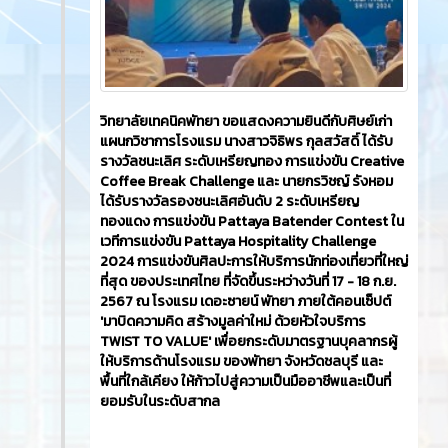
วิทยาลัยเทคนิคพัทยา ขอแสดงความยินดีกับศิษย์เก่า
แผนกวิชาการโรงแรม นางสาวจิธิพร กุลสวัสดิ์ ได้รับ
รางวัลชนะเลิศ ระดับเหรียญทอง การแข่งขัน Creative
Coffee Break Challenge และ นายกรวิชญ์ รังหอม
ได้รับรางวัลรองชนะเลิศอันดับ 2 ระดับเหรียญ
ทองแดง การแข่งขัน Pattaya Batender Contest ใน
เวทีการแข่งขัน Pattaya Hospitality Challenge
2024 การแข่งขันศิลปะการให้บริการนักท่องเที่ยวที่ใหญ่
ที่สุด ของประเทศไทย ที่จัดขึ้นระหว่างวันที่ 17 - 18 ก.ย.
2567 ณ โรงแรม เดอะซายน์ พัทยา ภายใต้คอนเซ็ปต์
'มาบิดความคิด สร้างมูลค่าใหม่ ด้วยหัวใจบริการ
TWIST TO VALUE' เพื่อยกระดับมาตรฐานบุคลากรผู้
ให้บริการด้านโรงแรม ของพัทยา จังหวัดชลบุรี และ
พื้นที่ใกล้เคียง ให้ก้าวไปสู่ความเป็นมืออาชีพและเป็นที่
ยอมรับในระดับสากล