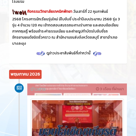
โรงแรม
กิจกรรมวิทยาลัยเทคนิคพัทยา
วันเสาร์ที่ 22 กุมภาพันธ์
2568 โครงการนักเรียนรุ่นใหม่ มีใบขับขี่ ประจำปีงบประมาณ 2568 รุ่น 3
รุ่น 4 จำนวน 120 คน เข้าทดสอบสมรรถนะทางร่างกาย และสอบข้อเขียน
ภาคทฤษฎี พร้อมชำระค่าธรรมเนียม และถ่ายรูปทำบัตรใบขับขี่รถ
จักรยานยนต์ชนิดชั่วคราว ณ สำนักงานขนส่งจังหวัดชลบุรี สาขาอำเภอ
บางละมุง
ดูข่าวประชาสัมพันธ์ที่เก่ากว่านี้
พฤษภาคม 2026
ข่าวสาร
3 เดือน ที่ผ่านมา