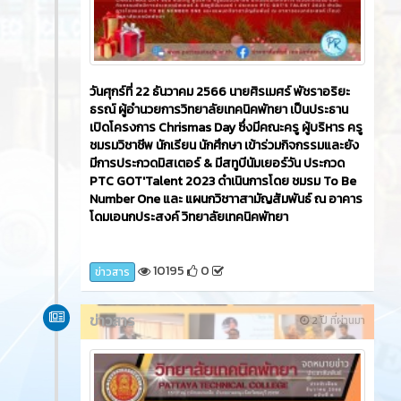
วันศุกร์ที่ 22 ธันวาคม 2566​ นายศิรเมศร์ พัชราอริยะ
ธรณ์ ผู้อำนวยการวิทยาลัยเทคนิคพัทยา เป็นประธาน
เปิดโครงการ Chrismas Day ซึ่งมีคณะครู ผู้บริหาร ครู
ชมรมวิชาชีพ นักเรียน นักศึกษา เข้าร่วมกิจกรรมและยัง
มีการประกวดมิสเตอร์ & มีสทูบีนัมเยอร์วัน ประกวด
PTC GOT'Talent 2023 ดำเนินการโดย ชมรม To Be
Number One และ แผนกวิชาาสามัญสัมพันธ์ ณ อาคาร
โดมเอนกประสงค์ วิทยาลัยเทคนิคพัทยา
10195
0
ข่าวสาร
ข่าวสาร
2 ปี ที่ผ่านมา