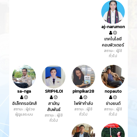
aj-narumon
เทคโนโลยี
คอมพิวเตอร์
สถานะ : ผู้ใช้
ทั่วไป
sa-nga
SRIPHLOI
pimpikar28
nopauto
อิเล็กทรอนิกส์
สามัญ
ไฟฟ้ากำลัง
ช่างยนต์
สถานะ : ผู้ช่วย
สัมพันธ์
สถานะ : ผู้ใช้
สถานะ : ผู้ใช้
ผู้ดูแลระบบ
ทั่วไป
ทั่วไป
สถานะ : ผู้ใช้
ทั่วไป