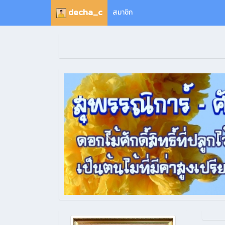
decha_c
สมาชิก