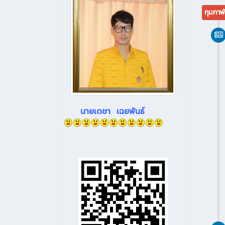
กุมภาพ
นายเดชา เฉยพันธ์