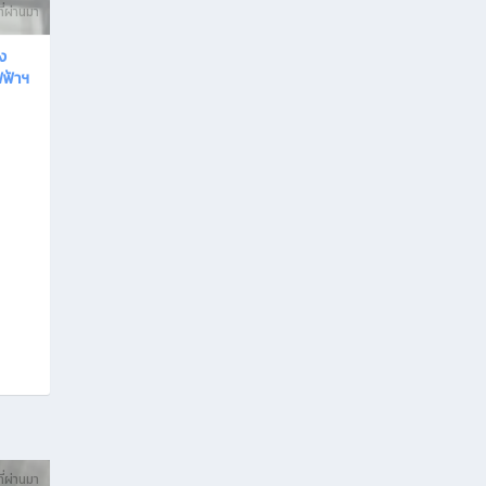
ี่ผ่านมา
ง
ฟฟ้าฯ
ี่ผ่านมา