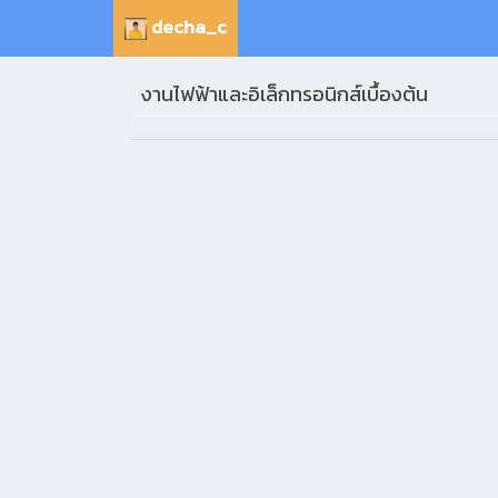
decha_c
งานไฟฟ้าและอิเล็กทรอนิกส์เบื้องต้น