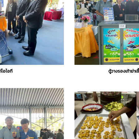
ก่โอไอที
ตู้วางรองเท้าฆ่า