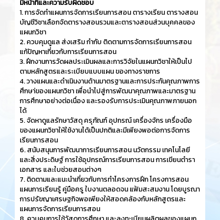
มีหน้าที่และความรับผิดชอบ
1. การจัดทำแผนการจัดการเรียนการสอน ตารางเรียน ตารางสอน
บัญชีวิชาเลือกจัดตารางสอนรวมและตารางสอนส่วนบุคคลของ
แผนกวิชา
2. ควบคุมดูแล ส่งเสริม กำกับ ติดตามการจัดการเรียนการสอน
แก้ปัญหาเกี่ยวกับการเรียนการสอน
3. ฝึกงานการวัดผลประเมินผลและการวิจัยในแผนกวิชาให้เป็นไป
ตามหลักสูตรและระเบียบแบบแผน ของทางราชการ
4. วางแผนและดำเนินงานด้านมาตรฐานและการประกันคุณภาพการ
ศึกษา่ของแผนกวิชา เพื่อนำไปสู่การพัฒนาคุณภาพและมาตรฐาน
การศึกษาอย่างต่อเนื่อง และรองรับการประเมินคุณภาพภายนอก
ได้
5. จัดหาดูแลรักษาวัสดุ ครุภัณฑ์ อุปกรณ์ เครื่องจักร เครื่องมือ
ของแผนกวิชาให้ใช้งานได้เป็นปกติและมีเพียงพอต่อการจัดการ
เรียนการสอน
6. สนับสนุนการพัฒนาการเรียนการสอน นวัตกรรม เทคโนโลยี
และสิ่งประดิษฐ์ การใช้อุปกรณ์การเรียนการสอน การเขียนตำรา
เอกสาร และใบช่วยสอนต่างๆ
7. ติดตามและแนะนำเกี่ยวกับการทำโครงการฝึก โครงการสอน
แผนการเรียนรู้ คู่มือครู ใบงานตลอดจน แฟ้มสะสมงาน โดยบูรณา
การปรัฃญาเศรษฐกิจพอเพียงให้สอดคล้องกับหลักสูตรและ
แผนการจัดการเรียนการสอน
8. ควบคุมการใช้วัสดุการศึกษา และลงทะเบียนผลิตผลของแผนก