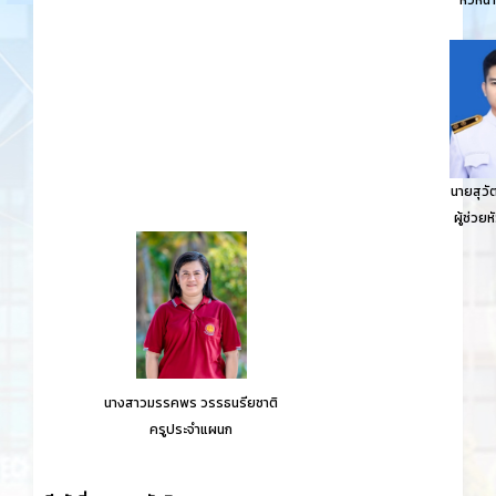
หัวหน้
นายสุว
ผู้ช่วย
นางสาวมรรคพร วรรธนรียชาติ
ครูประจำแผนก