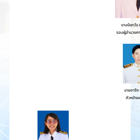
นางนันทวัน 
รองผู้อำนวยกา
นายจารึก 
หัวหน้าแ