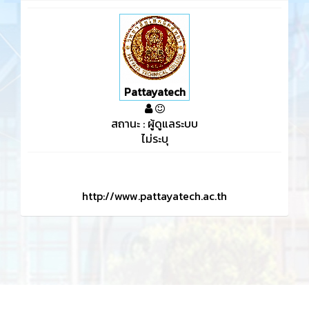
Pattayatech
สถานะ : ผู้ดูแลระบบ
ไม่ระบุ
http://www.pattayatech.ac.th
KMe
: PattayaTech KM© 2019 วิทยาลัยเทคนิคพัทยา 15/17 ม.2 ต.นาเกลือ