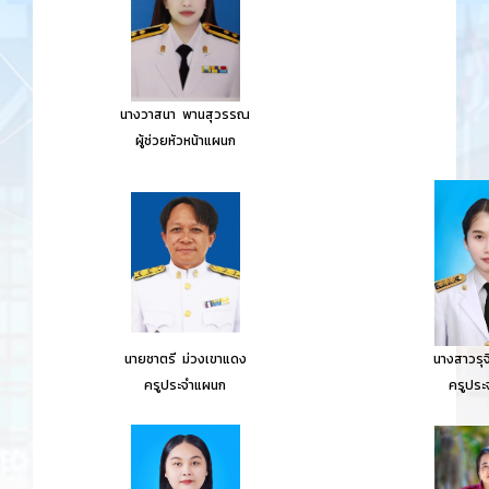
นางวาสนา พานสุวรรณ
ผู้ช่วยหัวหน้าแผนก
นายชาตรี ม่วงเขาแดง
นางสาวรุจ
ครูประจำแผนก
ครูประ