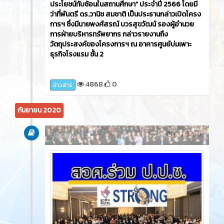
ประโยชน์ทับซ้อนในสถานศึกษา” ประจำปี 2566 โดยมี
ว่าที่พันตรี ดร.วานิช สมชาติ เป็นประธานกล่าวเปิดโครง
การฯ ซึ่งมีนายพงศ์สรณ์ บวรสุขวัฒน์ รองผู้อำนวย
การฝ่ายบริหารทรัพยากร กล่าวรายงานถึง
วัตถุประสงค์ของโครงการฯ ณ อาคารศูนย์บ่มเพาะ
ธุรกิจโรงแรม ชั้น 2
4868
0
ข่าวสาร
กันยายน 2020
บทความ
6 ปี ที่ผ่านมา