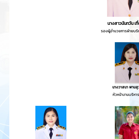
นางสาวนันทวัน เท
รองผู้อำนวยการฝ่ายบร
นางวาสนา พานส
หัวหน้างานบริหาร