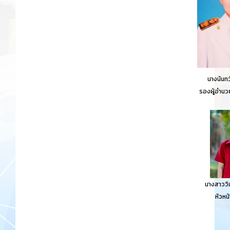
นางนันทว
รองผู้อำนว
นางสาววิม
หัวหน