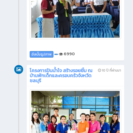
6990
อัลบั้มรูปภาพ
โครงการปันน้ำใจ สร้างรอยยิ้ม ณ
10 ปี ที่ผ่านมา
บ้านพักเด็กและครอบครัวจังหวัด
ชลบุรี