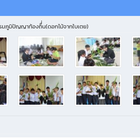
มภูมิปัญญาท้องถิื่่น(ดอกไม้จากใบเตย)