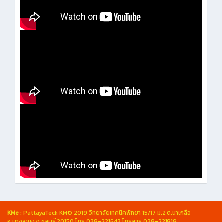
KMe
: PattayaTech KM© 2019 วิทยาลัยเทคนิคพัทยา 15/17 ม.2 ต.นาเกลือ
อ.บางละมุง จ.ชลบุรี 20150 โทร 038-221643 โทรสาร 038-221818