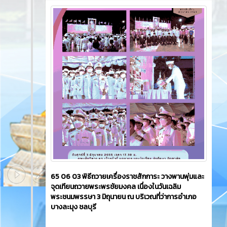
65 06 03 พิธีถวายเครื่องราชสักการะ วางพานพุ่มและ
จุดเทียนถวายพระพรชัยมงคล เนื่องในวันเฉลิม
พระชนมพรรษา 3 มิถุนายน ณ บริเวณที่ว่าการอำเภอ
บางละมุง ชลบุรี