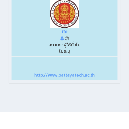
ife
สถานะ : ผู้ใช้ทั่วไป
ไม่ระบุ
http://www.pattayatech.ac.th
KMe
: PattayaTech KM© 2019 วิทยาลัยเทคนิคพัทยา 15/17 ม.2 ต.นาเกลือ
อ.บางละมุง จ.ชลบุรี 20150 โทร 038-221643 โทรสาร 038-221818