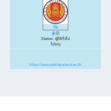
ife
Status : ผู้ใช้ทั่วไป
ไม่ระบุ
http://www.pattayatech.ac.th
KMe
: PattayaTech KM© 2019 วิทยาลัยเทคนิคพัทยา 15/17 ม.2 ต.นาเกลือ
อ.บางละมุง จ.ชลบุรี 20150 โทร 038-221643 โทรสาร 038-221818