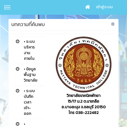
เข้าสู่ระบบ
บทความที่ค้นพบ
•
ระบบ
บริหาร
งาน
ภายใน
•
ข้อมูล
พื้นฐาน
วิทยาลัย
•
ระบบ
วิทยาลัยเทคนิคพัทยา
บันทึก
15/17 ม.2 ต.นาเกลือ
เวลา
อ.บางละมุง จ.ชลบุรี 20150
เข้า-
โทร 038-222482
ออก
•