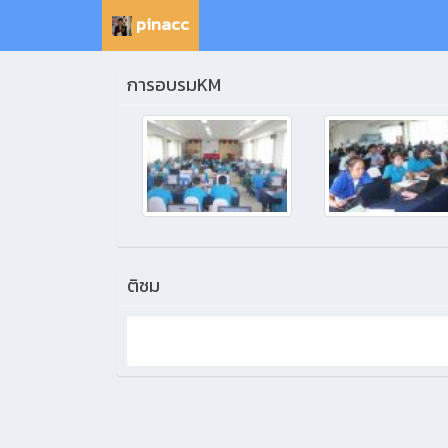
pinacc
การอบรมKM
ติชม