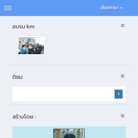
เลือกภาษา
อบรม km
ติชม
1
สร้างโดย :