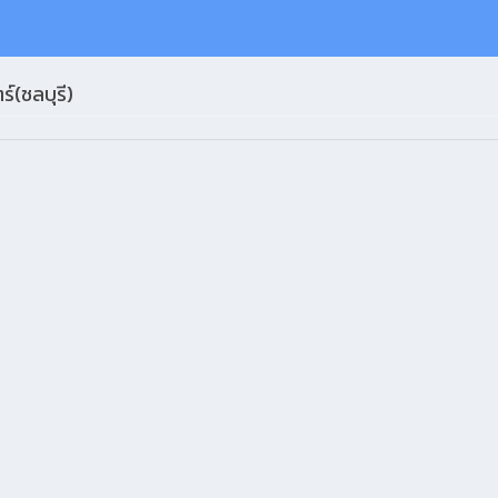
์(ชลบุรี)