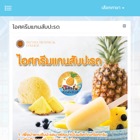
เลือกภาษา
ไอศครีมแกนสับปะรด