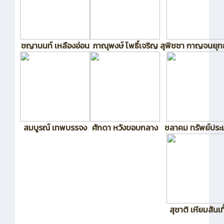
ชญานนท์ เหลืองอ่อน
ภาณุพงษ์ โพธิ์เจริญ
สุพิชชา กาญจนยุทธ
สมบูรณ์ เทพบรรจง
ศักดา หวังขอบกลาง
ชลาคม ทรัพย์ประเ
สุชาติ เหียมสันเที