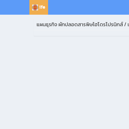
ife
แผนธุรกิจ ผักปลอดสารพิษไฮโดรโปรนิกส์ /