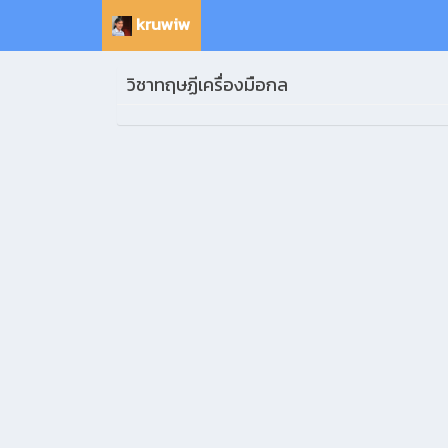
kruwiw
วิชาทฤษฏีเครื่องมือกล