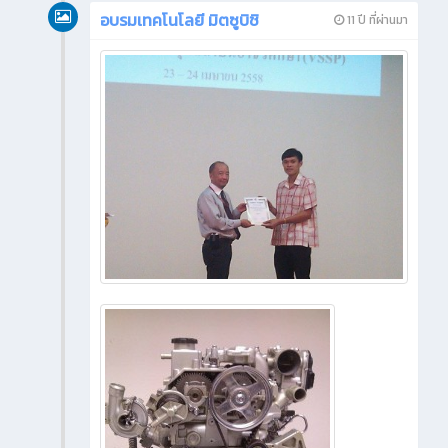
อบรมเทคโนโลยี มิตซูบิชิ
11 ปี ที่ผ่านมา