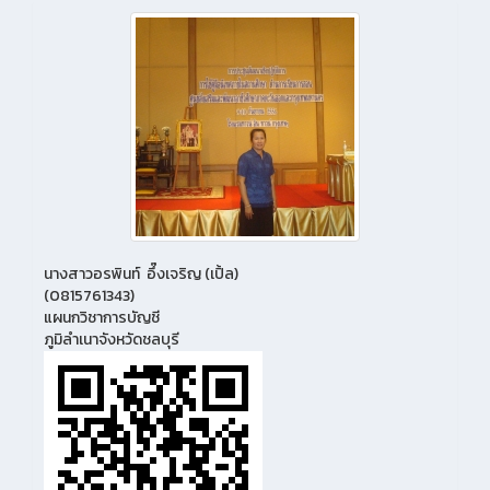
นางสาวอรพินท์ อึ๊งเจริญ (เปิ้ล)
(0815761343)
แผนกวิชาการบัญชี
ภูมิลำเนาจังหวัดชลบุรี