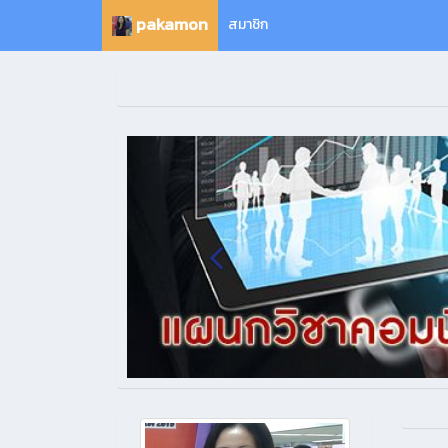
pakamon
สมาชิก