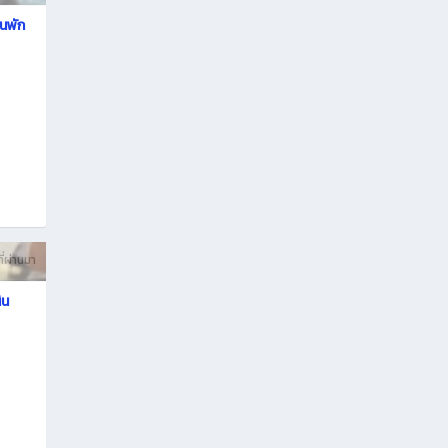
นพัก
ที่ผ่านมา
ิน