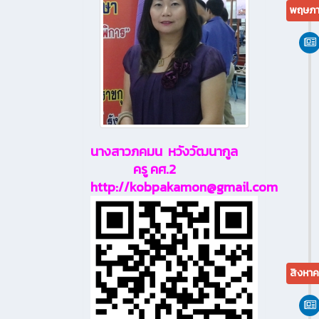
พฤษภา
นางสาวภคมน หวังวัฒนากูล
ครู คศ.2
http://kobpakamon@gmail.com
สิงหาค