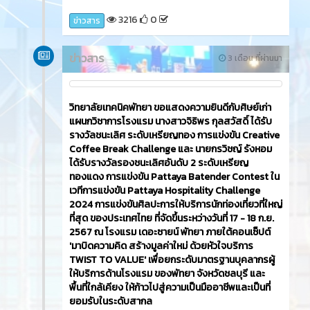
3216
0
ข่าวสาร
ข่าวสาร
3 เดือน ที่ผ่านมา
วิทยาลัยเทคนิคพัทยา ขอแสดงความยินดีกับศิษย์เก่า
แผนกวิชาการโรงแรม นางสาวจิธิพร กุลสวัสดิ์ ได้รับ
รางวัลชนะเลิศ ระดับเหรียญทอง การแข่งขัน Creative
Coffee Break Challenge และ นายกรวิชญ์ รังหอม
ได้รับรางวัลรองชนะเลิศอันดับ 2 ระดับเหรียญ
ทองแดง การแข่งขัน Pattaya Batender Contest ใน
เวทีการแข่งขัน Pattaya Hospitality Challenge
2024 การแข่งขันศิลปะการให้บริการนักท่องเที่ยวที่ใหญ่
ที่สุด ของประเทศไทย ที่จัดขึ้นระหว่างวันที่ 17 - 18 ก.ย.
2567 ณ โรงแรม เดอะซายน์ พัทยา ภายใต้คอนเซ็ปต์
'มาบิดความคิด สร้างมูลค่าใหม่ ด้วยหัวใจบริการ
TWIST TO VALUE' เพื่อยกระดับมาตรฐานบุคลากรผู้
ให้บริการด้านโรงแรม ของพัทยา จังหวัดชลบุรี และ
พื้นที่ใกล้เคียง ให้ก้าวไปสู่ความเป็นมืออาชีพและเป็นที่
ยอมรับในระดับสากล