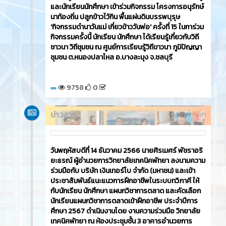
และนักเรียนนักศึกษา เข้าร่วมกิจกรรม โครงการอนุรักษ์
นาท้องถิ่น ปลูกข้าวไว้กิน พื้นแผ่นดินบรรพบุรุษ
'กิจกรรมดำนาวันแม่ เกี่ยวข้าววันพ่อ' ครั้งที่ 15 ในการ่วม
กิจกรรมครั้งนี้ นักเรียน นักศึกษา ได้เรียนรู้เกี่ยวกับวิถี
ชาวนา วิถีชุมชน ณ ศูนย์การเรียนรู้วิถีขาวนา ภูมิปัญญา
ชุมชน ต.หนองปลาไหล อ.บางละมุง จ.ชลบุรี
9758
0
ข่าวสาร
3 ปี ที่ผ่านมา
วันพฤหัสบดีที่ 14 ธันวาคม 2566​ นายศิรเมศร์ พัชราอริ
ยะธรณ์ ผู้อำนวยการวิทยาลัยเทคนิคพัทยา ลงนามความ
ร่วมมือกับ บริษัท เงินเทอร์โบ จำกัด (มหาชน) และเข้า
ประชาสัมพันธ์แนะแนวการฝึกอาชีพในระบบทวิภาคี ให้
กับนักเรียน นักศึกษา แผนกวิชาการตลาด และคัดเลือก
นักเรียนแผนกวิชาการตลาดเข้าฝึกอาชีพ ประจำปีการ
ศึกษา 2567 ดำเนินงานโดย งานความร่วมมือ วิทยาลัย
เทคนิคพัทยา ณ ห้องประชุมชั้น 3 อาคารอำนวยการ