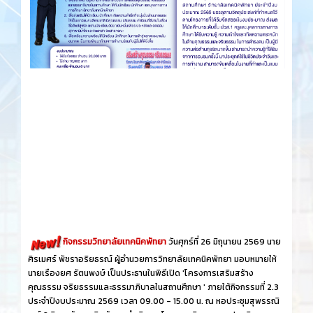
กิจกรรมวิทยาลัยเทคนิคพัทยา
วันศุกร์​ที่ 26 ​มิถุนายน​ 2569 นาย
ศิรเมศร์ พัชราอริยธรณ์ ผู้อำนวยการวิทยาลัยเทคนิคพัทยา มอบหมายให้
นายเรืองยศ รัตนพงษ์ เป็นประธานในพิธีเปิด 'โครงการเสริมสร้าง
คุณธรรม จริยธรรมและธรรมาภิบาลในสถานศึกษา ' ภายใต้กิจกรรมที่ 2.3
ประจำปีงบประมาณ 2569 เวลา 09.00 - 15.00 น. ณ หอประชุมสุพรรณิ