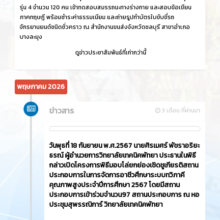
รุ่น 4 จำนวน 120 คน เข้าทดสอบสมรรถนะทางร่างกาย และสอบข้อเขียน
ภาคทฤษฎี พร้อมชำระค่าธรรมเนียม และถ่ายรูปทำบัตรใบขับขี่รถ
จักรยานยนต์ชนิดชั่วคราว ณ สำนักงานขนส่งจังหวัดชลบุรี สาขาอำเภอ
บางละมุง
ดูข่าวประชาสัมพันธ์ที่เก่ากว่านี้
พฤษภาคม 2026
ข่าวสาร
3 เดือน ที่ผ่านมา
วันพุธที่ 18 กันยายน พ.ศ.2567 นายศิรเมศร์ พัชราอริยะ
ธรณ์ ผู้อำนวยการวิทยาลัยเทคนิคพัทยา ประธานในพิธี
กล่าวเปิดโครงการพิธีมอบโล่ยกย่องเชิดชูเกียรติสถาน
ประกอบการในการจัดการอาชีวศึกษาระบบทวิภาคี
คุณภาพสูงประจำปีการศึกษา 2567 โดยมีสถาน
ประกอบการเข้าร่วมจำนวน97 สถานประกอบการ ณ หอ
ประชุมสุพรรณิการ์ วิทยาลัยเทคนิคพัทยา