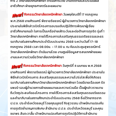
การ์ 2 วิทยาลัยเทคนิคพัทยา ดำเนินการโดย งานติดตามและประเมินผล
อาชีวศึกษา ฝ่ายยุทธศาสตร์และแผนงาน
กิจกรรมวิทยาลัยเทคนิคพัทยา
วันพฤหัสบดีที่ 17 กรกฎาคม
พ.ศ.2568 นายศิรเมศร์ พัชราอริยธรณ์ ผู้อำนวยการวิทยาลัยเทคนิคพัทยา
ประธานในพิธีกล่าวเปิดโครงการอบรมเชิงปฏิบัติการพัฒนาผู้เรียน
อาชีวศึกษาแกนนำ ในการเป็นเครือข่ายเฝ้าระวังและต่อต้านการทุจริต รุ่นที่ 1
วิทยาลัยเทคนิคพัทยา ภายใต้โครงการส่งเสริมคุณธรรมจริยธรรมและธร
รมาภิบาลในสถานศึกษาประจำปีงบประมาณ 2568 ระหว่างวันที่ 17-18
กรกฎาคม 2568 เวลา 08.00น. - 17.00 น. ณ ห้องประชุมสุพรรณิการ์
วิทยาลัยเทคนิคพัทยา ดำเนินงานโดย งานศูนย์ข้อมูลสารสนเทศฝ่ายแผน
งานและความร่วมมือวิทยาลัยเทคนิคพัทยา
กิจกรรมวิทยาลัยเทคนิคพัทยา
วันศุกร์ที่ 4 เมษายน พ.ศ.2568
นายศิรเมศร์ พัชราอริยธรณ์ ผู้อำนวยการวิทยาลัยเทคนิคพัทยา ประธานใน
พิธีกล่าวเปิดโครงการ ส่งเสริมคุณธรรมและความโปร่งใสเพื่อให้เกิดธร
รมาภิบาลในสถานศึกษาวิทยาลัยเทคนิคเทคนิคพัทยา โดยมีนายเรืองยศ รัต
นพงษ์ รองผู้อำนวยการฝ่ายแผนงานและความร่วมมือ เป็นผู้กล่าวรายงาน
ถึงวัตถุประสงค์ของโครงการ ภายใต้โครงการส่งเสริมคุณธรรมจริยธรรม
และทำมาภิบาลในสถานศึกษาประจำปีงบประมาณ 2568 ซึ่งมีวิทยากรจาก
ป.ป.ช. ประจำจังหวัดชลบุรี โดยคุณนุชจรี กิจสุวรรณ เจ้าพนักงานปองกัน
การทุจริตชำนาญการพิเศษ สำนักงาน ป.ป.ช. ประจำจังหวัดชลบุรี และคุณ
ชนาพร สันตะวาลิ้ม เจ้าพนักงานปองกันการทุจริตปฏิบัติการสำนักงาน