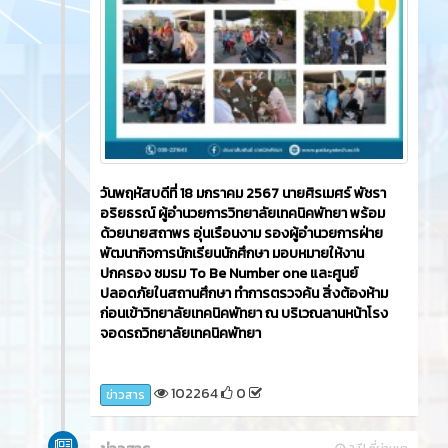
วันพฤหัสบดีที่ 18 มกราคม 2567 นายศิรเมศร์ พัชรา
อริยธรณ์ ผู้อำนวยการวิทยาลัยเทคนิคพัทยา พร้อม
ด้วยนายสถาพร อุ่นเรือนงาม รองผู้อำนวยการฝ่าย
พัฒนากิจการนักเรียนนักศึกษา มอบหมายให้งาน
ปกครอง ชมรม To Be Number one และศูนย์
ปลอดภัยในสถานศึกษา ทำการตรวจค้น สิ่งต้องห้าม
ก่อนเข้าวิทยาลัยเทคนิคพัทยา ณ บริเวณลานหน้าโรง
จอดรถวิทยาลัยเทคนิคพัทยา
102264
0
ข่าวสาร