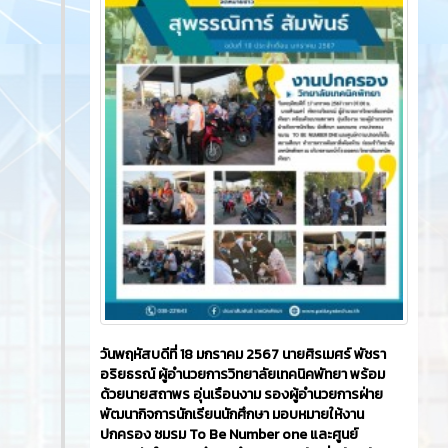
ที่สุด ของประเทศไทย ที่จัดขึ้นระหว่างวันที่ 17 - 18 ก.ย.
2567 ณ โรงแรม เดอะซายน์ พัทยา ภายใต้คอนเซ็ปต์
'มาบิดความคิด สร้างมูลค่าใหม่ ด้วยหัวใจบริการ
TWIST TO VALUE' เพื่อยกระดับมาตรฐานบุคลากรผู้
ให้บริการด้านโรงแรม ของพัทยา จังหวัดชลบุรี และ
พื้นที่ใกล้เคียง ให้ก้าวไปสู่ความเป็นมืออาชีพและเป็นที่
ยอมรับในระดับสากล
922
0
ข่าวสาร
พฤษภาคม 2024
ข่าวสาร
2 ปี ที่ผ่านมา