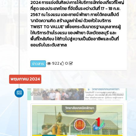
ธรณ์ ผู้อำนวยการวิทยาลัยเทคนิคพัทยา ประธานในพิธี
กล่าวเปิดโครงการพิธีมอบโล่ยกย่องเชิดชูเกียรติสถาน
ประกอบการในการจัดการอาชีวศึกษาระบบทวิภาคี
คุณภาพสูงประจำปีการศึกษา 2567 โดยมีสถาน
ประกอบการเข้าร่วมจำนวน97 สถานประกอบการ ณ หอ
ประชุมสุพรรณิการ์ วิทยาลัยเทคนิคพัทยา
3748
0
ข่าวสาร
ข่าวสาร
3 เดือน ที่ผ่านมา
วิทยาลัยเทคนิคพัทยา ขอแสดงความยินดีกับศิษย์เก่า
แผนกวิชาการโรงแรม นางสาวจิธิพร กุลสวัสดิ์ ได้รับ
รางวัลชนะเลิศ ระดับเหรียญทอง การแข่งขัน Creative
Coffee Break Challenge และ นายกรวิชญ์ รังหอม
ได้รับรางวัลรองชนะเลิศอันดับ 2 ระดับเหรียญ
ทองแดง การแข่งขัน Pattaya Batender Contest ใน
เวทีการแข่งขัน Pattaya Hospitality Challenge
2024 การแข่งขันศิลปะการให้บริการนักท่องเที่ยวที่ใหญ่