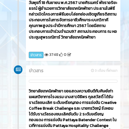
วันพุธที่ 18 กันยายน พ.ศ.2567 นายศิรเมศร์ พัชราอริยะ