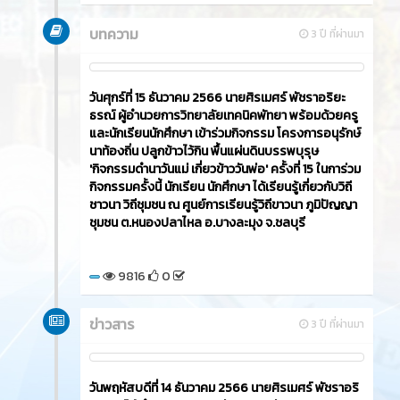
โดมเอนกประสงค์ วิทยาลัยเทคนิคพัทยา
10254
0
ข่าวสาร
ข่าวสาร
3 ปี ที่ผ่านมา
วันพฤหัสบดีที่ 21 ธันวาคม 2566​ นายศิรเมศร์ พัชราอริ
ยะธรณ์ ผู้อำนวยการวิทยาลัยเทคนิคพัทยา เป็นประธาน
เปิดโครงการ วัยรุ่นวัยใส ใส่ใจธรรมะ ซึ่งมีคณะครู
ชมรมวิชาชีพ นักเรียน นักศึกษา ระดับ ปวช.และ ปวส.
เข้าร่วมกิจกรรมเพื่อให้นักเรียน นักศึกษา ได้เข้าถึงหลัก
พระพุทธศาสนา และนำไปใช้ในการดำรงชีวิต ดำเนิน
กิจกรรมโดยชมรมวิชาชีพการตลาดและะุรกิจค้าปลีก ณ
หอประชุม วิทยาลัยเทคนิคพัทยา
10595
0
ข่าวสาร