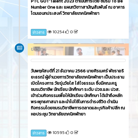
วันศุกร์ที่ 22 ธันวาคม 2566​ นายศิรเมศร์ พัชราอริยะ
ธรณ์ ผู้อำนวยการวิทยาลัยเทคนิคพัทยา เป็นประธาน
เปิดโครงการ Chrismas Day ซึ่งมีคณะครู ผู้บริหาร ครู
ชมรมวิชาชีพ นักเรียน นักศึกษา เข้าร่วมกิจกรรมและยัง
มีการประกวดมิสเตอร์ & มีสทูบีนัมเยอร์วัน ประกวด
PTC GOT'Talent 2023 ดำเนินการโดย ชมรม To Be
Number One และ แผนกวิชาาสามัญสัมพันธ์ ณ อาคาร