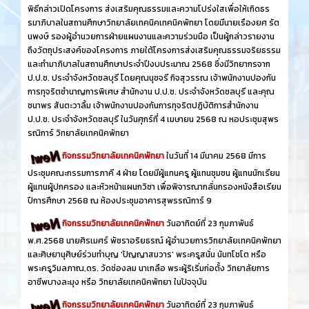
พิธีกล่าวเปิดโครงการ ส่งเสริมคุณธรรมและความโปร่งใสเพื่อให้เกิดธร
รมาภิบาลในสถานศึกษาวิทยาลัยเทคนิคเทคนิคพัทยา โดยมีนายเรืองยศ รัต
นพงษ์ รองผู้อำนวยการฝ่ายแผนงานและความร่วมมือ เป็นผู้กล่าวรายงาน
ถึงวัตถุประสงค์ของโครงการ ภายใต้โครงการส่งเสริมคุณธรรมจริยธรรม
และทำมาภิบาลในสถานศึกษาประจำปีงบประมาณ 2568 ซึ่งมีวิทยากรจาก
ป.ป.ช. ประจำจังหวัดชลบุรี โดยคุณนุชจรี กิจสุวรรณ เจ้าพนักงานปองกัน
การทุจริตชำนาญการพิเศษ สำนักงาน ป.ป.ช. ประจำจังหวัดชลบุรี และคุณ
ชนาพร สันตะวาลิ้ม เจ้าพนักงานปองกันการทุจริตปฏิบัติการสำนักงาน
ป.ป.ช. ประจำจังหวัดชลบุรี ในวันศุกร์ที่ 4 เมษายน 2568 ณ หอประชุมสุพร
รณิการ์ วิทยาลัยเทคนิคพัทยา
กิจกรรมวิทยาลัยเทคนิคพัทยา
ในวันที่ 14 มีนาคม 2568 มีการ
ประชุมคณะกรรมการภาคี 4 ฝ่าย โดยมีผู้แทนครู ผู้แทนชุมชน ผู้แทนนักเรียน
ผู้แทนผู้ปกครอง และหัวหน้าแผนกวิชา เพื่อพิจารณากลั่นกรองหนังสือเรียน
ปีการศึกษา 2568 ณ ห้องประชุมอาคารสุพรรณิการ์ 9
กิจกรรมวิทยาลัยเทคนิคพัทยา
วันอาทิตย์ที่ 23 กุมภาพันธ์
พ.ศ.2568 นายศิรเมศร์ พัชราอริยธรณ์ ผู้อำนวยการวิทยาลัยเทคนิคพัทยา
และศิษยานุศิษย์ร่วมทำบุญ 'ปัญญาสมวาร' พระครูสนั่น นันทโชโต หรือ
พระครูวิมลภาณ,ดร. วัดช่องลม นาเกลือ พระผู้ริเริ่มก่อตั้ง วิทยาลัยการ
อาชีพบางละมุง หรือ วิทยาลัยเทคนิคพัทยา ในปัจจุบัน
กิจกรรมวิทยาลัยเทคนิคพัทยา
วันอาทิตย์ที่ 23 กุมภาพันธ์