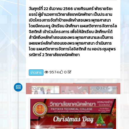
วันอังคารที่ 26 ธันวาคม 2566​ นายธวัชชัย ศรีทอง ผู้ว่า
ราชการจังหวัดชลบุรี เป็นประธานเปิดกิจกรรม 'ขับขี่
ปลอดภัย เมืองไทยไร้อุบัติเหตุ และกวาดล้าง
อาชญากรรม ช่วงเทศกาลปีใหม่ พ.ศ.2567' โดยนายศิร
เมศร์ พัชราอริยธรณ์ ผู้อำนวยการวิทยาลัยเทคนิค
พัทยา มอบหมายให้ นายวรพล ทรงอาจ หัวหน้างาน
โครงการพิเศษและบริการชุมชน นำนักเรียน นักศึกษา
และนายไกรวัฒน์ บุญไชยสวัสดิ์ หัวหน้าแผนกวิชาช่าง
ยนต์ ครูแผนกวิชาช่างยนต์ และนักเรียน นักศึกษา แผนก
วิชาช่างยนต์ เข้าร่วมกิจกรรม ณ ลานกิจกรรมพัทยา
กลาง ถนนเลียบชายหาดพัทยา (แยกนิภาลอดจ์)
10305
0
ข่าวสาร
ข่าวสาร
3 ปี ที่ผ่านมา