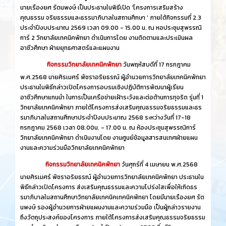
นายเรืองยศ รัตนพงษ์ เป็นประธานในพิธีเปิด 'โครงการเสริมสร้าง
คุณธรรม จริยธรรมและธรรมาภิบาลในสถานศึกษา ' ภายใต้กิจกรรมที่ 2.3
ประจำปีงบประมาณ 2569 เวลา 09.00 - 15.00 น. ณ หอประชุมสุพรรณิ
การ์ 2 วิทยาลัยเทคนิคพัทยา ดำเนินการโดย งานติดตามและประเมินผล
อาชีวศึกษา ฝ่ายยุทธศาสตร์และแผนงาน
กิจกรรมวิทยาลัยเทคนิคพัทยา
วันพฤหัสบดีที่ 17 กรกฎาคม
พ.ศ.2568 นายศิรเมศร์ พัชราอริยธรณ์ ผู้อำนวยการวิทยาลัยเทคนิคพัทยา
ประธานในพิธีกล่าวเปิดโครงการอบรมเชิงปฏิบัติการพัฒนาผู้เรียน
อาชีวศึกษาแกนนำ ในการเป็นเครือข่ายเฝ้าระวังและต่อต้านการทุจริต รุ่นที่ 1
วิทยาลัยเทคนิคพัทยา ภายใต้โครงการส่งเสริมคุณธรรมจริยธรรมและธร
รมาภิบาลในสถานศึกษาประจำปีงบประมาณ 2568 ระหว่างวันที่ 17-18
กรกฎาคม 2568 เวลา 08.00น. - 17.00 น. ณ ห้องประชุมสุพรรณิการ์
วิทยาลัยเทคนิคพัทยา ดำเนินงานโดย งานศูนย์ข้อมูลสารสนเทศฝ่ายแผน
งานและความร่วมมือวิทยาลัยเทคนิคพัทยา
กิจกรรมวิทยาลัยเทคนิคพัทยา
วันศุกร์ที่ 4 เมษายน พ.ศ.2568
นายศิรเมศร์ พัชราอริยธรณ์ ผู้อำนวยการวิทยาลัยเทคนิคพัทยา ประธานใน
พิธีกล่าวเปิดโครงการ ส่งเสริมคุณธรรมและความโปร่งใสเพื่อให้เกิดธร
รมาภิบาลในสถานศึกษาวิทยาลัยเทคนิคเทคนิคพัทยา โดยมีนายเรืองยศ รัต
นพงษ์ รองผู้อำนวยการฝ่ายแผนงานและความร่วมมือ เป็นผู้กล่าวรายงาน
ถึงวัตถุประสงค์ของโครงการ ภายใต้โครงการส่งเสริมคุณธรรมจริยธรรม