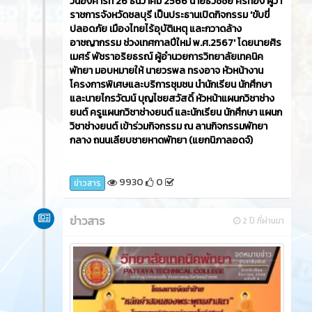
วันอังคารที่ 26 ธันวาคม 2566​ นายธวัชชัย ศรีทอง ผู้ว่า
ราชการจังหวัดชลบุรี เป็นประธานเปิดกิจกรรม 'ขับขี่
ปลอดภัย เมืองไทยไร้อุบัติเหตุ และกวาดล้าง
อาชญากรรม ช่วงเทศกาลปีใหม่ พ.ศ.2567' โดยนายศิร
เมศร์ พัชราอริยธรณ์ ผู้อำนวยการวิทยาลัยเทคนิค
พัทยา มอบหมายให้ นายวรพล ทรงอาจ หัวหน้างาน
โครงการพิเศษและบริการชุมชน นำนักเรียน นักศึกษา
และนายไกรวัฒน์ บุญไชยสวัสดิ์ หัวหน้าแผนกวิชาช่าง
ยนต์ ครูแผนกวิชาช่างยนต์ และนักเรียน นักศึกษา แผนก
วิชาช่างยนต์ เข้าร่วมกิจกรรม ณ ลานกิจกรรมพัทยา
กลาง ถนนเลียบชายหาดพัทยา (แยกนิภาลอดจ์)
9930
0
ข่าวสาร
ข่าวสาร
2 ปี ที่ผ่านมา