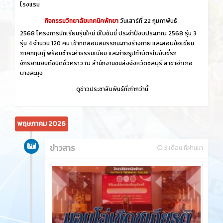
โรงแรม
กิจกรรมวิทยาลัยเทคนิคพัทยา
วันเสาร์ที่ 22 กุมภาพันธ์
2568 โครงการนักเรียนรุ่นใหม่ มีใบขับขี่ ประจำปีงบประมาณ 2568 รุ่น 3
รุ่น 4 จำนวน 120 คน เข้าทดสอบสมรรถนะทางร่างกาย และสอบข้อเขียน
ภาคทฤษฎี พร้อมชำระค่าธรรมเนียม และถ่ายรูปทำบัตรใบขับขี่รถ
จักรยานยนต์ชนิดชั่วคราว ณ สำนักงานขนส่งจังหวัดชลบุรี สาขาอำเภอ
บางละมุง
ดูข่าวประชาสัมพันธ์ที่เก่ากว่านี้
พฤษภาคม 2026
ข่าวสาร
3 เดือน ที่ผ่านมา