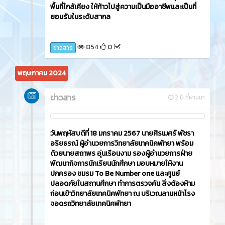
พื้นที่ใกล้เคียง ให้ก้าวไปสู่ความเป็นมืออาชีพและเป็นที่
ยอมรับในระดับสากล
854
0
ข่าวสาร
พฤษภาคม 2024
ข่าวสาร
2 ปี ที่ผ่านมา
วันพฤหัสบดีที่ 18 มกราคม 2567 นายศิรเมศร์ พัชรา
อริยธรณ์ ผู้อำนวยการวิทยาลัยเทคนิคพัทยา พร้อม
ด้วยนายสถาพร อุ่นเรือนงาม รองผู้อำนวยการฝ่าย
พัฒนากิจการนักเรียนนักศึกษา มอบหมายให้งาน
ปกครอง ชมรม To Be Number one และศูนย์
ปลอดภัยในสถานศึกษา ทำการตรวจค้น สิ่งต้องห้าม
ก่อนเข้าวิทยาลัยเทคนิคพัทยา ณ บริเวณลานหน้าโรง
จอดรถวิทยาลัยเทคนิคพัทยา