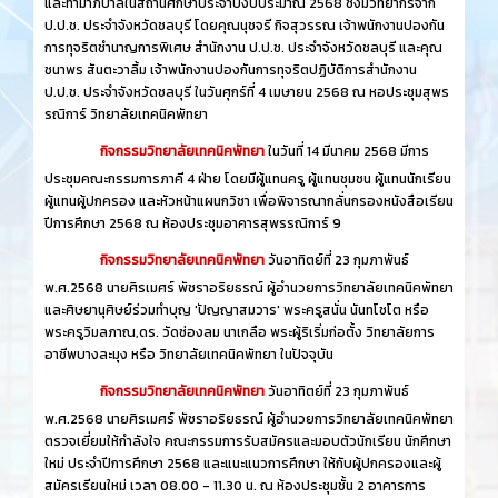
และทำมาภิบาลในสถานศึกษาประจำปีงบประมาณ 2568 ซึ่งมีวิทยากรจาก
ป.ป.ช. ประจำจังหวัดชลบุรี โดยคุณนุชจรี กิจสุวรรณ เจ้าพนักงานปองกัน
การทุจริตชำนาญการพิเศษ สำนักงาน ป.ป.ช. ประจำจังหวัดชลบุรี และคุณ
ชนาพร สันตะวาลิ้ม เจ้าพนักงานปองกันการทุจริตปฏิบัติการสำนักงาน
ป.ป.ช. ประจำจังหวัดชลบุรี ในวันศุกร์ที่ 4 เมษายน 2568 ณ หอประชุมสุพร
รณิการ์ วิทยาลัยเทคนิคพัทยา
กิจกรรมวิทยาลัยเทคนิคพัทยา
ในวันที่ 14 มีนาคม 2568 มีการ
ประชุมคณะกรรมการภาคี 4 ฝ่าย โดยมีผู้แทนครู ผู้แทนชุมชน ผู้แทนนักเรียน
ผู้แทนผู้ปกครอง และหัวหน้าแผนกวิชา เพื่อพิจารณากลั่นกรองหนังสือเรียน
ปีการศึกษา 2568 ณ ห้องประชุมอาคารสุพรรณิการ์ 9
กิจกรรมวิทยาลัยเทคนิคพัทยา
วันอาทิตย์ที่ 23 กุมภาพันธ์
พ.ศ.2568 นายศิรเมศร์ พัชราอริยธรณ์ ผู้อำนวยการวิทยาลัยเทคนิคพัทยา
และศิษยานุศิษย์ร่วมทำบุญ 'ปัญญาสมวาร' พระครูสนั่น นันทโชโต หรือ
พระครูวิมลภาณ,ดร. วัดช่องลม นาเกลือ พระผู้ริเริ่มก่อตั้ง วิทยาลัยการ
อาชีพบางละมุง หรือ วิทยาลัยเทคนิคพัทยา ในปัจจุบัน
กิจกรรมวิทยาลัยเทคนิคพัทยา
วันอาทิตย์ที่ 23 กุมภาพันธ์
พ.ศ.2568 นายศิรเมศร์ พัชราอริยธรณ์ ผู้อำนวยการวิทยาลัยเทคนิคพัทยา
ตรวจเยี่ยมให้กำลังใจ คณะกรรมการรับสมัครและมอบตัวนักเรียน นักศึกษา
ใหม่ ประจำปีการศึกษา 2568 และแนะแนวการศึกษา ให้กับผู้ปกครองและผู้
สมัครเรียนใหม่ เวลา 08.00 - 11.30 น. ณ ห้องประชุมชั้น 2 อาคารการ