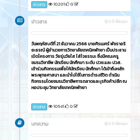
10201
0
ข่าวสาร
ข่าวสาร
3 ปี ที่ผ่านมา
วันพฤหัสบดีที่ 21 ธันวาคม 2566​ นายศิรเมศร์ พัชราอริ
ยะธรณ์ ผู้อำนวยการวิทยาลัยเทคนิคพัทยา เป็นประธาน
เปิดโครงการ วัยรุ่นวัยใส ใส่ใจธรรมะ ซึ่งมีคณะครู
ชมรมวิชาชีพ นักเรียน นักศึกษา ระดับ ปวช.และ ปวส.
เข้าร่วมกิจกรรมเพื่อให้นักเรียน นักศึกษา ได้เข้าถึงหลัก
พระพุทธศาสนา และนำไปใช้ในการดำรงชีวิต ดำเนิน
กิจกรรมโดยชมรมวิชาชีพการตลาดและะุรกิจค้าปลีก ณ
หอประชุม วิทยาลัยเทคนิคพัทยา
10541
0
ข่าวสาร
บทความ
3 ปี ที่ผ่านมา