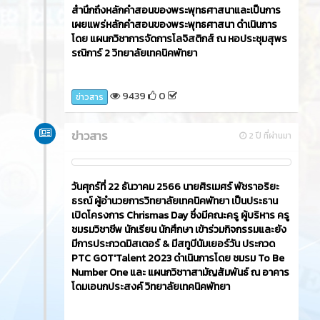
สำนึกถึงหลักคำสอนของพระพุทธศาสนาและเป็นการ
เผยแพร่หลักคำสอนของพระพุทธศาสนา ดำเนินการ
โดย แผนกวิชาการจัดการโลจิสติกส์ ณ หอประชุมสุพร
รณิการ์ 2 วิทยาลัยเทคนิคพัทยา
9439
0
ข่าวสาร
ข่าวสาร
2 ปี ที่ผ่านมา
วันศุกร์ที่ 22 ธันวาคม 2566​ นายศิรเมศร์ พัชราอริยะ
ธรณ์ ผู้อำนวยการวิทยาลัยเทคนิคพัทยา เป็นประธาน
เปิดโครงการ Chrismas Day ซึ่งมีคณะครู ผู้บริหาร ครู
ชมรมวิชาชีพ นักเรียน นักศึกษา เข้าร่วมกิจกรรมและยัง
มีการประกวดมิสเตอร์ & มีสทูบีนัมเยอร์วัน ประกวด
PTC GOT'Talent 2023 ดำเนินการโดย ชมรม To Be
Number One และ แผนกวิชาาสามัญสัมพันธ์ ณ อาคาร
โดมเอนกประสงค์ วิทยาลัยเทคนิคพัทยา