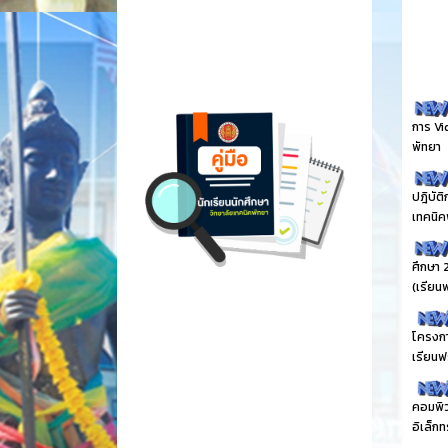
การ Vi
พัทยา
ปฎิบัต
เทคนิค
ศึกษา 
(เรียน
โครงกา
เรียนฟร
คอมพิว
อิเล็ก