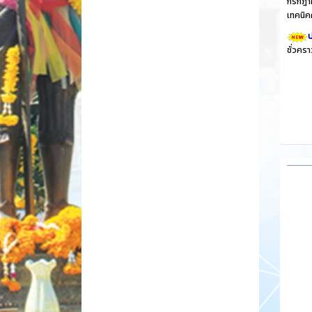
กรกฎาค
เทคนิค
ป
ชั่วคร