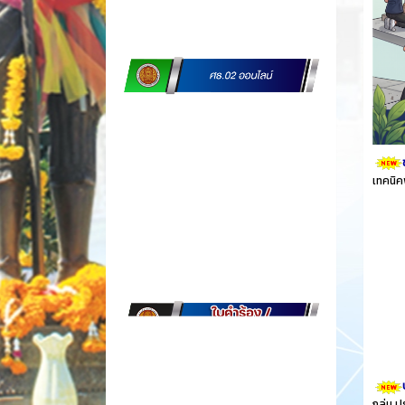
เทคนิค
กลุ่ม 