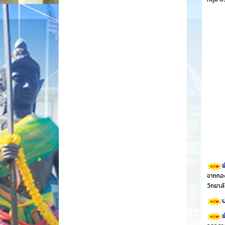
ข
จากกอง
วิทยา
ป
ข