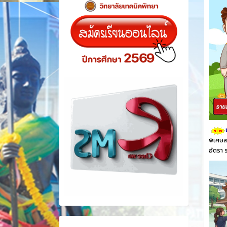
พิเศษส
อัตรา 