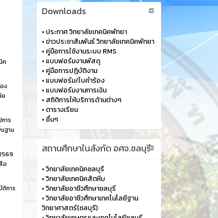
Downloads
•
ประกาศ วิทยาลัยเทคนิคพัทยา
•
ข่าวประชาสัมพันธ์ วิทยาลัยเทคนิคพัทยา
•
คู่มือการใช้งานระบบ RMS
•
แบบฟอร์มงานพัสดุ
นิค
•
คู่มือการปฎิบัติงาน
•
แบบฟอร์ม/ใบคำร้อง
้อง
•
แบบฟอร์มงานการเงิน
ัย
•
สถิติการให้บริการด้านต่างๆ
•
ตารางเรียน
•
อื่นๆ
ปีการ
ื้นฐาน
สถานศึกษาในสังกัด อศจ.ชลบุรี
 2569
สือ
•
วิทยาลัยเทคนิคชลบุรี
•
วิทยาลัยเทคนิคสัตหีบ
•
วิทยาลัยอาชีวศึกษาชลบุรี
ัติการ
•
วิทยาลัยอาชีวศึกษาเทคโนโลยีฐาน
วิทยาศาสตร์(ชลบุรี)
•
วิทยาลัยเกษตรและเทคโนโลยีชลบุรี