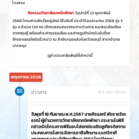
โรงแรม
กิจกรรมวิทยาลัยเทคนิคพัทยา
วันเสาร์ที่ 22 กุมภาพันธ์
2568 โครงการนักเรียนรุ่นใหม่ มีใบขับขี่ ประจำปีงบประมาณ 2568 รุ่น 3
รุ่น 4 จำนวน 120 คน เข้าทดสอบสมรรถนะทางร่างกาย และสอบข้อเขียน
ภาคทฤษฎี พร้อมชำระค่าธรรมเนียม และถ่ายรูปทำบัตรใบขับขี่รถ
จักรยานยนต์ชนิดชั่วคราว ณ สำนักงานขนส่งจังหวัดชลบุรี สาขาอำเภอ
บางละมุง
ดูข่าวประชาสัมพันธ์ที่เก่ากว่านี้
พฤษภาคม 2026
ข่าวสาร
3 เดือน ที่ผ่านมา
วันพุธที่ 18 กันยายน พ.ศ.2567 นายศิรเมศร์ พัชราอริยะ
ธรณ์ ผู้อำนวยการวิทยาลัยเทคนิคพัทยา ประธานในพิธี
กล่าวเปิดโครงการพิธีมอบโล่ยกย่องเชิดชูเกียรติสถาน
ประกอบการในการจัดการอาชีวศึกษาระบบทวิภาคี