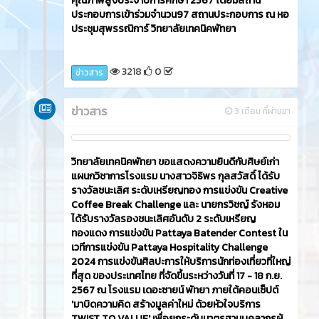
คุณภาพสูงประจำปีการศึกษา 2567 โดยมีสถาน
ประกอบการเข้าร่วมจำนวน97 สถานประกอบการ ณ หอ
ประชุมสุพรรณิการ์ วิทยาลัยเทคนิคพัทยา
3218
0
ข่าวสาร
ข่าวสาร
3 เดือน ที่ผ่านมา
วิทยาลัยเทคนิคพัทยา ขอแสดงความยินดีกับศิษย์เก่า
แผนกวิชาการโรงแรม นางสาวจิธิพร กุลสวัสดิ์ ได้รับ
รางวัลชนะเลิศ ระดับเหรียญทอง การแข่งขัน Creative
Coffee Break Challenge และ นายกรวิชญ์ รังหอม
ได้รับรางวัลรองชนะเลิศอันดับ 2 ระดับเหรียญ
ทองแดง การแข่งขัน Pattaya Batender Contest ใน
เวทีการแข่งขัน Pattaya Hospitality Challenge
2024 การแข่งขันศิลปะการให้บริการนักท่องเที่ยวที่ใหญ่
ที่สุด ของประเทศไทย ที่จัดขึ้นระหว่างวันที่ 17 - 18 ก.ย.
2567 ณ โรงแรม เดอะซายน์ พัทยา ภายใต้คอนเซ็ปต์
'มาบิดความคิด สร้างมูลค่าใหม่ ด้วยหัวใจบริการ
TWIST TO VALUE' เพื่อยกระดับมาตรฐานบุคลากรผู้