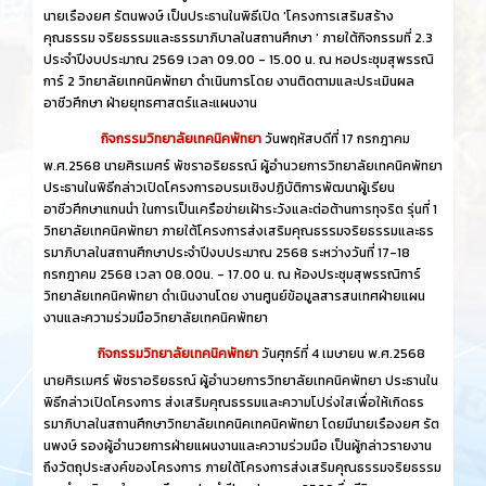
นายเรืองยศ รัตนพงษ์ เป็นประธานในพิธีเปิด 'โครงการเสริมสร้าง
คุณธรรม จริยธรรมและธรรมาภิบาลในสถานศึกษา ' ภายใต้กิจกรรมที่ 2.3
ประจำปีงบประมาณ 2569 เวลา 09.00 - 15.00 น. ณ หอประชุมสุพรรณิ
การ์ 2 วิทยาลัยเทคนิคพัทยา ดำเนินการโดย งานติดตามและประเมินผล
อาชีวศึกษา ฝ่ายยุทธศาสตร์และแผนงาน
กิจกรรมวิทยาลัยเทคนิคพัทยา
วันพฤหัสบดีที่ 17 กรกฎาคม
พ.ศ.2568 นายศิรเมศร์ พัชราอริยธรณ์ ผู้อำนวยการวิทยาลัยเทคนิคพัทยา
ประธานในพิธีกล่าวเปิดโครงการอบรมเชิงปฏิบัติการพัฒนาผู้เรียน
อาชีวศึกษาแกนนำ ในการเป็นเครือข่ายเฝ้าระวังและต่อต้านการทุจริต รุ่นที่ 1
วิทยาลัยเทคนิคพัทยา ภายใต้โครงการส่งเสริมคุณธรรมจริยธรรมและธร
รมาภิบาลในสถานศึกษาประจำปีงบประมาณ 2568 ระหว่างวันที่ 17-18
กรกฎาคม 2568 เวลา 08.00น. - 17.00 น. ณ ห้องประชุมสุพรรณิการ์
วิทยาลัยเทคนิคพัทยา ดำเนินงานโดย งานศูนย์ข้อมูลสารสนเทศฝ่ายแผน
งานและความร่วมมือวิทยาลัยเทคนิคพัทยา
กิจกรรมวิทยาลัยเทคนิคพัทยา
วันศุกร์ที่ 4 เมษายน พ.ศ.2568
นายศิรเมศร์ พัชราอริยธรณ์ ผู้อำนวยการวิทยาลัยเทคนิคพัทยา ประธานใน
พิธีกล่าวเปิดโครงการ ส่งเสริมคุณธรรมและความโปร่งใสเพื่อให้เกิดธร
รมาภิบาลในสถานศึกษาวิทยาลัยเทคนิคเทคนิคพัทยา โดยมีนายเรืองยศ รัต
นพงษ์ รองผู้อำนวยการฝ่ายแผนงานและความร่วมมือ เป็นผู้กล่าวรายงาน
ถึงวัตถุประสงค์ของโครงการ ภายใต้โครงการส่งเสริมคุณธรรมจริยธรรม