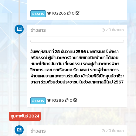
102265
0
ข่าวสาร
ข่าวสาร
2 ปี ที่ผ่านมา
วันพฤหัสบดีที่ 28 ธันวาคม 2566 นายศิรเมศร์ พัชรา
อริยธรณ์ ผู้อำนวยการวิทยาลัยเทคนิคพัทยา ได้มอบ
หมายให้นางนันทวัน เที่ยงธรรม รองผู้อำนวยการฝ่าย
วิชาการ และนายเรืองยศ รัตนพงษ์ รองผู้อำนวยการ
ฝ่ายแผนงานและความร่วมมือ เข้าร่วมพิธีเปิดศูนย์อาชีวะ
อาสา ร่วมด้วยช่วยประชาชน ในช่วงเทศกาลปีใหม่ 2567
10286
0
ข่าวสาร
กุมภาพันธ์ 2024
ข่าวสาร
2 ปี ที่ผ่านมา