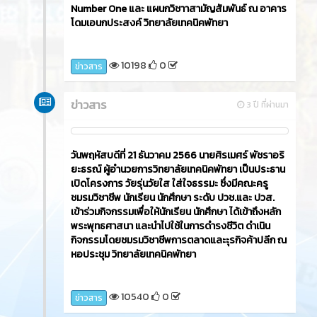
Number One และ แผนกวิชาาสามัญสัมพันธ์ ณ อาคาร
โดมเอนกประสงค์ วิทยาลัยเทคนิคพัทยา
10198
0
ข่าวสาร
ข่าวสาร
3 ปี ที่ผ่านมา
วันพฤหัสบดีที่ 21 ธันวาคม 2566​ นายศิรเมศร์ พัชราอริ
ยะธรณ์ ผู้อำนวยการวิทยาลัยเทคนิคพัทยา เป็นประธาน
เปิดโครงการ วัยรุ่นวัยใส ใส่ใจธรรมะ ซึ่งมีคณะครู
ชมรมวิชาชีพ นักเรียน นักศึกษา ระดับ ปวช.และ ปวส.
เข้าร่วมกิจกรรมเพื่อให้นักเรียน นักศึกษา ได้เข้าถึงหลัก
พระพุทธศาสนา และนำไปใช้ในการดำรงชีวิต ดำเนิน
กิจกรรมโดยชมรมวิชาชีพการตลาดและะุรกิจค้าปลีก ณ
หอประชุม วิทยาลัยเทคนิคพัทยา
10540
0
ข่าวสาร