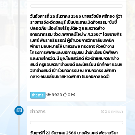
วันอังคารที่ 26 ธันวาคม 2566​ นายธวัชชัย ศรีทอง ผู้ว่า
ราชการจังหวัดชลบุรี เป็นประธานเปิดกิจกรรม 'ขับขี่
ปลอดภัย เมืองไทยไร้อุบัติเหตุ และกวาดล้าง
อาชญากรรม ช่วงเทศกาลปีใหม่ พ.ศ.2567' โดยนายศิร
เมศร์ พัชราอริยธรณ์ ผู้อำนวยการวิทยาลัยเทคนิค
พัทยา มอบหมายให้ นายวรพล ทรงอาจ หัวหน้างาน
โครงการพิเศษและบริการชุมชน นำนักเรียน นักศึกษา
และนายไกรวัฒน์ บุญไชยสวัสดิ์ หัวหน้าแผนกวิชาช่าง
ยนต์ ครูแผนกวิชาช่างยนต์ และนักเรียน นักศึกษา แผนก
วิชาช่างยนต์ เข้าร่วมกิจกรรม ณ ลานกิจกรรมพัทยา
กลาง ถนนเลียบชายหาดพัทยา (แยกนิภาลอดจ์)
9928
0
ข่าวสาร
ข่าวสาร
2 ปี ที่ผ่านมา
วันศุกร์ที่ 22 ธันวาคม 2566​ นายศิรเมศร์ พัชราอริยะ