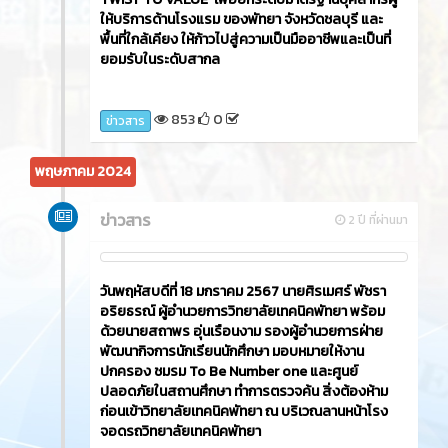
ให้บริการด้านโรงแรม ของพัทยา จังหวัดชลบุรี และ
พื้นที่ใกล้เคียง ให้ก้าวไปสู่ความเป็นมืออาชีพและเป็นที่
ยอมรับในระดับสากล
853
0
ข่าวสาร
พฤษภาคม 2024
ข่าวสาร
2 ปี ที่ผ่านมา
วันพฤหัสบดีที่ 18 มกราคม 2567 นายศิรเมศร์ พัชรา
อริยธรณ์ ผู้อำนวยการวิทยาลัยเทคนิคพัทยา พร้อม
ด้วยนายสถาพร อุ่นเรือนงาม รองผู้อำนวยการฝ่าย
พัฒนากิจการนักเรียนนักศึกษา มอบหมายให้งาน
ปกครอง ชมรม To Be Number one และศูนย์
ปลอดภัยในสถานศึกษา ทำการตรวจค้น สิ่งต้องห้าม
ก่อนเข้าวิทยาลัยเทคนิคพัทยา ณ บริเวณลานหน้าโรง
จอดรถวิทยาลัยเทคนิคพัทยา