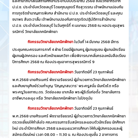
และทำมาภิบาลในสถานศึกษาประจำปีงบประมาณ 2568 ซึ่งมีวิทยากรจาก
ป.ป.ช. ประจำจังหวัดชลบุรี โดยคุณนุชจรี กิจสุวรรณ เจ้าพนักงานปองกัน
การทุจริตชำนาญการพิเศษ สำนักงาน ป.ป.ช. ประจำจังหวัดชลบุรี และคุณ
ชนาพร สันตะวาลิ้ม เจ้าพนักงานปองกันการทุจริตปฏิบัติการสำนักงาน
ป.ป.ช. ประจำจังหวัดชลบุรี ในวันศุกร์ที่ 4 เมษายน 2568 ณ หอประชุมสุพร
รณิการ์ วิทยาลัยเทคนิคพัทยา
กิจกรรมวิทยาลัยเทคนิคพัทยา
ในวันที่ 14 มีนาคม 2568 มีการ
ประชุมคณะกรรมการภาคี 4 ฝ่าย โดยมีผู้แทนครู ผู้แทนชุมชน ผู้แทนนักเรียน
ผู้แทนผู้ปกครอง และหัวหน้าแผนกวิชา เพื่อพิจารณากลั่นกรองหนังสือเรียน
ปีการศึกษา 2568 ณ ห้องประชุมอาคารสุพรรณิการ์ 9
กิจกรรมวิทยาลัยเทคนิคพัทยา
วันอาทิตย์ที่ 23 กุมภาพันธ์
พ.ศ.2568 นายศิรเมศร์ พัชราอริยธรณ์ ผู้อำนวยการวิทยาลัยเทคนิคพัทยา
และศิษยานุศิษย์ร่วมทำบุญ 'ปัญญาสมวาร' พระครูสนั่น นันทโชโต หรือ
พระครูวิมลภาณ,ดร. วัดช่องลม นาเกลือ พระผู้ริเริ่มก่อตั้ง วิทยาลัยการ
อาชีพบางละมุง หรือ วิทยาลัยเทคนิคพัทยา ในปัจจุบัน
กิจกรรมวิทยาลัยเทคนิคพัทยา
วันอาทิตย์ที่ 23 กุมภาพันธ์
พ.ศ.2568 นายศิรเมศร์ พัชราอริยธรณ์ ผู้อำนวยการวิทยาลัยเทคนิคพัทยา
ตรวจเยี่ยมให้กำลังใจ คณะกรรมการรับสมัครและมอบตัวนักเรียน นักศึกษา
ใหม่ ประจำปีการศึกษา 2568 และแนะแนวการศึกษา ให้กับผู้ปกครองและผู้
สมัครเรียนใหม่ เวลา 08.00 - 11.30 น. ณ ห้องประชุมชั้น 2 อาคารการ