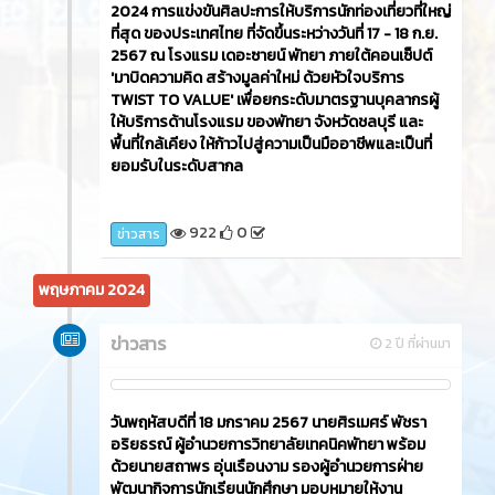
2024 การแข่งขันศิลปะการให้บริการนักท่องเที่ยวที่ใหญ่
ที่สุด ของประเทศไทย ที่จัดขึ้นระหว่างวันที่ 17 - 18 ก.ย.
2567 ณ โรงแรม เดอะซายน์ พัทยา ภายใต้คอนเซ็ปต์
'มาบิดความคิด สร้างมูลค่าใหม่ ด้วยหัวใจบริการ
TWIST TO VALUE' เพื่อยกระดับมาตรฐานบุคลากรผู้
ให้บริการด้านโรงแรม ของพัทยา จังหวัดชลบุรี และ
พื้นที่ใกล้เคียง ให้ก้าวไปสู่ความเป็นมืออาชีพและเป็นที่
ยอมรับในระดับสากล
922
0
ข่าวสาร
พฤษภาคม 2024
ข่าวสาร
2 ปี ที่ผ่านมา
วันพฤหัสบดีที่ 18 มกราคม 2567 นายศิรเมศร์ พัชรา
อริยธรณ์ ผู้อำนวยการวิทยาลัยเทคนิคพัทยา พร้อม
ด้วยนายสถาพร อุ่นเรือนงาม รองผู้อำนวยการฝ่าย
พัฒนากิจการนักเรียนนักศึกษา มอบหมายให้งาน