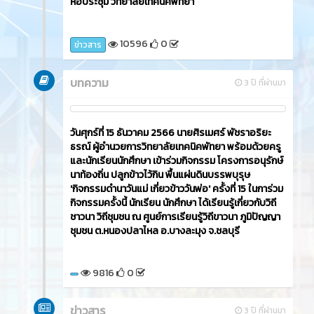
หอประชุม วิทยาลัยเทคนิคพัทยา
10596
0
ข่าวสาร
บทความ
3 ปี ที่ผ่านมา
วันศุกร์ที่ 15 ธันวาคม 2566​ นายศิรเมศร์ พัชราอริยะ
ธรณ์ ผู้อำนวยการวิทยาลัยเทคนิคพัทยา พร้อมด้วยครู
และนักเรียนนักศึกษา เข้าร่วมกิจกรรม โครงการอนุรักษ์
นาท้องถิ่น ปลูกข้าวไว้กิน พื้นแผ่นดินบรรพบุรุษ
'กิจกรรมดำนาวันแม่ เกี่ยวข้าววันพ่อ' ครั้งที่ 15 ในการ่วม
กิจกรรมครั้งนี้ นักเรียน นักศึกษา ได้เรียนรู้เกี่ยวกับวิถี
ชาวนา วิถีชุมชน ณ ศูนย์การเรียนรู้วิถีขาวนา ภูมิปัญญา
ชุมชน ต.หนองปลาไหล อ.บางละมุง จ.ชลบุรี
9816
0
ข่าวสาร
3 ปี ที่ผ่านมา