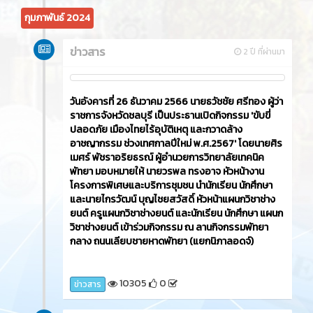
กุมภาพันธ์ 2024
ข่าวสาร
2 ปี ที่ผ่านมา
วันอังคารที่ 26 ธันวาคม 2566​ นายธวัชชัย ศรีทอง ผู้ว่า
ราชการจังหวัดชลบุรี เป็นประธานเปิดกิจกรรม 'ขับขี่
ปลอดภัย เมืองไทยไร้อุบัติเหตุ และกวาดล้าง
อาชญากรรม ช่วงเทศกาลปีใหม่ พ.ศ.2567' โดยนายศิร
เมศร์ พัชราอริยธรณ์ ผู้อำนวยการวิทยาลัยเทคนิค
พัทยา มอบหมายให้ นายวรพล ทรงอาจ หัวหน้างาน
โครงการพิเศษและบริการชุมชน นำนักเรียน นักศึกษา
และนายไกรวัฒน์ บุญไชยสวัสดิ์ หัวหน้าแผนกวิชาช่าง
ยนต์ ครูแผนกวิชาช่างยนต์ และนักเรียน นักศึกษา แผนก
วิชาช่างยนต์ เข้าร่วมกิจกรรม ณ ลานกิจกรรมพัทยา
กลาง ถนนเลียบชายหาดพัทยา (แยกนิภาลอดจ์)
10305
0
ข่าวสาร