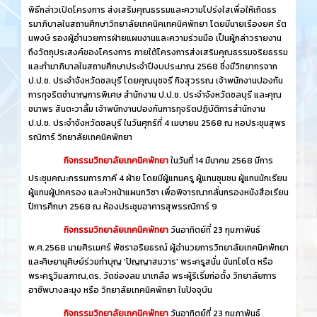
พิธีกล่าวเปิดโครงการ ส่งเสริมคุณธรรมและความโปร่งใสเพื่อให้เกิดธร
รมาภิบาลในสถานศึกษาวิทยาลัยเทคนิคเทคนิคพัทยา โดยมีนายเรืองยศ รัต
นพงษ์ รองผู้อำนวยการฝ่ายแผนงานและความร่วมมือ เป็นผู้กล่าวรายงาน
ถึงวัตถุประสงค์ของโครงการ ภายใต้โครงการส่งเสริมคุณธรรมจริยธรรม
และทำมาภิบาลในสถานศึกษาประจำปีงบประมาณ 2568 ซึ่งมีวิทยากรจาก
ป.ป.ช. ประจำจังหวัดชลบุรี โดยคุณนุชจรี กิจสุวรรณ เจ้าพนักงานปองกัน
การทุจริตชำนาญการพิเศษ สำนักงาน ป.ป.ช. ประจำจังหวัดชลบุรี และคุณ
ชนาพร สันตะวาลิ้ม เจ้าพนักงานปองกันการทุจริตปฏิบัติการสำนักงาน
ป.ป.ช. ประจำจังหวัดชลบุรี ในวันศุกร์ที่ 4 เมษายน 2568 ณ หอประชุมสุพร
รณิการ์ วิทยาลัยเทคนิคพัทยา
กิจกรรมวิทยาลัยเทคนิคพัทยา
ในวันที่ 14 มีนาคม 2568 มีการ
ประชุมคณะกรรมการภาคี 4 ฝ่าย โดยมีผู้แทนครู ผู้แทนชุมชน ผู้แทนนักเรียน
ผู้แทนผู้ปกครอง และหัวหน้าแผนกวิชา เพื่อพิจารณากลั่นกรองหนังสือเรียน
ปีการศึกษา 2568 ณ ห้องประชุมอาคารสุพรรณิการ์ 9
กิจกรรมวิทยาลัยเทคนิคพัทยา
วันอาทิตย์ที่ 23 กุมภาพันธ์
พ.ศ.2568 นายศิรเมศร์ พัชราอริยธรณ์ ผู้อำนวยการวิทยาลัยเทคนิคพัทยา
และศิษยานุศิษย์ร่วมทำบุญ 'ปัญญาสมวาร' พระครูสนั่น นันทโชโต หรือ
พระครูวิมลภาณ,ดร. วัดช่องลม นาเกลือ พระผู้ริเริ่มก่อตั้ง วิทยาลัยการ
อาชีพบางละมุง หรือ วิทยาลัยเทคนิคพัทยา ในปัจจุบัน
กิจกรรมวิทยาลัยเทคนิคพัทยา
วันอาทิตย์ที่ 23 กุมภาพันธ์