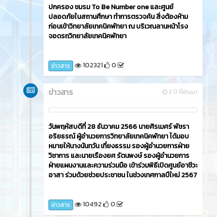
ปกครอง ชมรม To Be Number one และศูนย์
ปลอดภัยในสถานศึกษา ทำการตรวจค้น สิ่งต้องห้าม
ก่อนเข้าวิทยาลัยเทคนิคพัทยา ณ บริเวณลานหน้าโรง
จอดรถวิทยาลัยเทคนิคพัทยา
102321
0
ข่าวสาร
ข่าวสาร
2 ปี ที่ผ่านมา
วันพฤหัสบดีที่ 28 ธันวาคม 2566 นายศิรเมศร์ พัชรา
อริยธรณ์ ผู้อำนวยการวิทยาลัยเทคนิคพัทยา ได้มอบ
หมายให้นางนันทวัน เที่ยงธรรม รองผู้อำนวยการฝ่าย
วิชาการ และนายเรืองยศ รัตนพงษ์ รองผู้อำนวยการ
ฝ่ายแผนงานและความร่วมมือ เข้าร่วมพิธีเปิดศูนย์อาชีวะ
อาสา ร่วมด้วยช่วยประชาชน ในช่วงเทศกาลปีใหม่ 2567
10492
0
ข่าวสาร