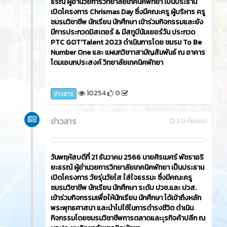
ธรณ์ ผู้อำนวยการวิทยาลัยเทคนิคพัทยา เป็นประธาน
เปิดโครงการ Chrismas Day ซึ่งมีคณะครู ผู้บริหาร ครู
ชมรมวิชาชีพ นักเรียน นักศึกษา เข้าร่วมกิจกรรมและยัง
มีการประกวดมิสเตอร์ & มีสทูบีนัมเยอร์วัน ประกวด
PTC GOT'Talent 2023 ดำเนินการโดย ชมรม To Be
Number One และ แผนกวิชาาสามัญสัมพันธ์ ณ อาคาร
โดมเอนกประสงค์ วิทยาลัยเทคนิคพัทยา
10254
0
ข่าวสาร
ข่าวสาร
3 ปี ที่ผ่านมา
วันพฤหัสบดีที่ 21 ธันวาคม 2566​ นายศิรเมศร์ พัชราอริ
ยะธรณ์ ผู้อำนวยการวิทยาลัยเทคนิคพัทยา เป็นประธาน
เปิดโครงการ วัยรุ่นวัยใส ใส่ใจธรรมะ ซึ่งมีคณะครู
ชมรมวิชาชีพ นักเรียน นักศึกษา ระดับ ปวช.และ ปวส.
เข้าร่วมกิจกรรมเพื่อให้นักเรียน นักศึกษา ได้เข้าถึงหลัก
พระพุทธศาสนา และนำไปใช้ในการดำรงชีวิต ดำเนิน
กิจกรรมโดยชมรมวิชาชีพการตลาดและะุรกิจค้าปลีก ณ