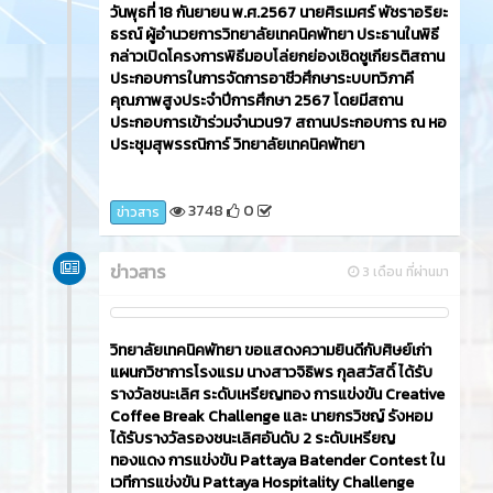
วันพุธที่ 18 กันยายน พ.ศ.2567 นายศิรเมศร์ พัชราอริยะ
ธรณ์ ผู้อำนวยการวิทยาลัยเทคนิคพัทยา ประธานในพิธี
กล่าวเปิดโครงการพิธีมอบโล่ยกย่องเชิดชูเกียรติสถาน
ประกอบการในการจัดการอาชีวศึกษาระบบทวิภาคี
คุณภาพสูงประจำปีการศึกษา 2567 โดยมีสถาน
ประกอบการเข้าร่วมจำนวน97 สถานประกอบการ ณ หอ
ประชุมสุพรรณิการ์ วิทยาลัยเทคนิคพัทยา
3748
0
ข่าวสาร
ข่าวสาร
3 เดือน ที่ผ่านมา
วิทยาลัยเทคนิคพัทยา ขอแสดงความยินดีกับศิษย์เก่า
แผนกวิชาการโรงแรม นางสาวจิธิพร กุลสวัสดิ์ ได้รับ
รางวัลชนะเลิศ ระดับเหรียญทอง การแข่งขัน Creative
Coffee Break Challenge และ นายกรวิชญ์ รังหอม
ได้รับรางวัลรองชนะเลิศอันดับ 2 ระดับเหรียญ
ทองแดง การแข่งขัน Pattaya Batender Contest ใน
เวทีการแข่งขัน Pattaya Hospitality Challenge