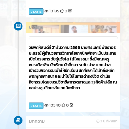
10195
0
ข่าวสาร
ข่าวสาร
2 ปี ที่ผ่านมา
วันพฤหัสบดีที่ 21 ธันวาคม 2566​ นายศิรเมศร์ พัชราอริ
ยะธรณ์ ผู้อำนวยการวิทยาลัยเทคนิคพัทยา เป็นประธาน
เปิดโครงการ วัยรุ่นวัยใส ใส่ใจธรรมะ ซึ่งมีคณะครู
ชมรมวิชาชีพ นักเรียน นักศึกษา ระดับ ปวช.และ ปวส.
เข้าร่วมกิจกรรมเพื่อให้นักเรียน นักศึกษา ได้เข้าถึงหลัก
พระพุทธศาสนา และนำไปใช้ในการดำรงชีวิต ดำเนิน
กิจกรรมโดยชมรมวิชาชีพการตลาดและะุรกิจค้าปลีก ณ
หอประชุม วิทยาลัยเทคนิคพัทยา
10540
0
ข่าวสาร
บทความ
3 ปี ที่ผ่านมา