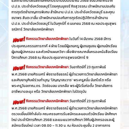
และทำมาภิบาลในสถานศึกษาประจำปีงบประมาณ 2568 ซึ่งมีวิทยากรจาก
ป.ป.ช. ประจำจังหวัดชลบุรี โดยคุณนุชจรี กิจสุวรรณ เจ้าพนักงานปองกัน
การทุจริตชำนาญการพิเศษ สำนักงาน ป.ป.ช. ประจำจังหวัดชลบุรี และคุณ
ชนาพร สันตะวาลิ้ม เจ้าพนักงานปองกันการทุจริตปฏิบัติการสำนักงาน
ป.ป.ช. ประจำจังหวัดชลบุรี ในวันศุกร์ที่ 4 เมษายน 2568 ณ หอประชุมสุพร
รณิการ์ วิทยาลัยเทคนิคพัทยา
กิจกรรมวิทยาลัยเทคนิคพัทยา
ในวันที่ 14 มีนาคม 2568 มีการ
ประชุมคณะกรรมการภาคี 4 ฝ่าย โดยมีผู้แทนครู ผู้แทนชุมชน ผู้แทนนักเรียน
ผู้แทนผู้ปกครอง และหัวหน้าแผนกวิชา เพื่อพิจารณากลั่นกรองหนังสือเรียน
ปีการศึกษา 2568 ณ ห้องประชุมอาคารสุพรรณิการ์ 9
กิจกรรมวิทยาลัยเทคนิคพัทยา
วันอาทิตย์ที่ 23 กุมภาพันธ์
พ.ศ.2568 นายศิรเมศร์ พัชราอริยธรณ์ ผู้อำนวยการวิทยาลัยเทคนิคพัทยา
และศิษยานุศิษย์ร่วมทำบุญ 'ปัญญาสมวาร' พระครูสนั่น นันทโชโต หรือ
พระครูวิมลภาณ,ดร. วัดช่องลม นาเกลือ พระผู้ริเริ่มก่อตั้ง วิทยาลัยการ
อาชีพบางละมุง หรือ วิทยาลัยเทคนิคพัทยา ในปัจจุบัน
กิจกรรมวิทยาลัยเทคนิคพัทยา
วันอาทิตย์ที่ 23 กุมภาพันธ์
พ.ศ.2568 นายศิรเมศร์ พัชราอริยธรณ์ ผู้อำนวยการวิทยาลัยเทคนิคพัทยา
ตรวจเยี่ยมให้กำลังใจ คณะกรรมการรับสมัครและมอบตัวนักเรียน นักศึกษา
ใหม่ ประจำปีการศึกษา 2568 และแนะแนวการศึกษา ให้กับผู้ปกครองและผู้
สมัครเรียนใหม่ เวลา 08.00 - 11.30 น. ณ ห้องประชุมชั้น 2 อาคารการ