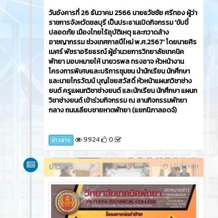
วันอังคารที่ 26 ธันวาคม 2566​ นายธวัชชัย ศรีทอง ผู้ว่า
ราชการจังหวัดชลบุรี เป็นประธานเปิดกิจกรรม 'ขับขี่
ปลอดภัย เมืองไทยไร้อุบัติเหตุ และกวาดล้าง
อาชญากรรม ช่วงเทศกาลปีใหม่ พ.ศ.2567' โดยนายศิร
เมศร์ พัชราอริยธรณ์ ผู้อำนวยการวิทยาลัยเทคนิค
พัทยา มอบหมายให้ นายวรพล ทรงอาจ หัวหน้างาน
โครงการพิเศษและบริการชุมชน นำนักเรียน นักศึกษา
และนายไกรวัฒน์ บุญไชยสวัสดิ์ หัวหน้าแผนกวิชาช่าง
ยนต์ ครูแผนกวิชาช่างยนต์ และนักเรียน นักศึกษา แผนก
วิชาช่างยนต์ เข้าร่วมกิจกรรม ณ ลานกิจกรรมพัทยา
กลาง ถนนเลียบชายหาดพัทยา (แยกนิภาลอดจ์)
9924
0
ข่าวสาร
ข่าวสาร
2 ปี ที่ผ่านมา