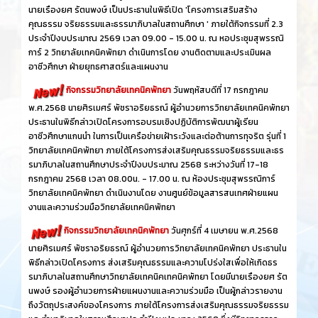
นายเรืองยศ รัตนพงษ์ เป็นประธานในพิธีเปิด 'โครงการเสริมสร้าง
คุณธรรม จริยธรรมและธรรมาภิบาลในสถานศึกษา ' ภายใต้กิจกรรมที่ 2.3
ประจำปีงบประมาณ 2569 เวลา 09.00 - 15.00 น. ณ หอประชุมสุพรรณิ
การ์ 2 วิทยาลัยเทคนิคพัทยา ดำเนินการโดย งานติดตามและประเมินผล
อาชีวศึกษา ฝ่ายยุทธศาสตร์และแผนงาน
กิจกรรมวิทยาลัยเทคนิคพัทยา
วันพฤหัสบดีที่ 17 กรกฎาคม
พ.ศ.2568 นายศิรเมศร์ พัชราอริยธรณ์ ผู้อำนวยการวิทยาลัยเทคนิคพัทยา
ประธานในพิธีกล่าวเปิดโครงการอบรมเชิงปฏิบัติการพัฒนาผู้เรียน
อาชีวศึกษาแกนนำ ในการเป็นเครือข่ายเฝ้าระวังและต่อต้านการทุจริต รุ่นที่ 1
วิทยาลัยเทคนิคพัทยา ภายใต้โครงการส่งเสริมคุณธรรมจริยธรรมและธร
รมาภิบาลในสถานศึกษาประจำปีงบประมาณ 2568 ระหว่างวันที่ 17-18
กรกฎาคม 2568 เวลา 08.00น. - 17.00 น. ณ ห้องประชุมสุพรรณิการ์
วิทยาลัยเทคนิคพัทยา ดำเนินงานโดย งานศูนย์ข้อมูลสารสนเทศฝ่ายแผน
งานและความร่วมมือวิทยาลัยเทคนิคพัทยา
กิจกรรมวิทยาลัยเทคนิคพัทยา
วันศุกร์ที่ 4 เมษายน พ.ศ.2568
นายศิรเมศร์ พัชราอริยธรณ์ ผู้อำนวยการวิทยาลัยเทคนิคพัทยา ประธานใน
พิธีกล่าวเปิดโครงการ ส่งเสริมคุณธรรมและความโปร่งใสเพื่อให้เกิดธร
รมาภิบาลในสถานศึกษาวิทยาลัยเทคนิคเทคนิคพัทยา โดยมีนายเรืองยศ รัต
นพงษ์ รองผู้อำนวยการฝ่ายแผนงานและความร่วมมือ เป็นผู้กล่าวรายงาน
ถึงวัตถุประสงค์ของโครงการ ภายใต้โครงการส่งเสริมคุณธรรมจริยธรรม