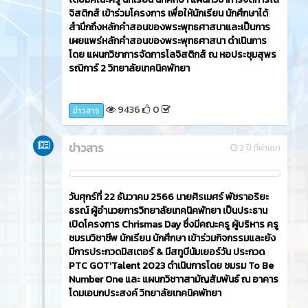
จิสติกส์ เข้าร่วมโครงการ เพื่อให้นักเรียน นักศึกษาได้
สำนึกถึงหลักคำสอนของพระพุทธศาสนาและเป็นการ
เผยแพร่หลักคำสอนของพระพุทธศาสนา ดำเนินการ
โดย แผนกวิชาการจัดการโลจิสติกส์ ณ หอประชุมสุพร
รณิการ์ 2 วิทยาลัยเทคนิคพัทยา
9436
0
ข่าวสาร
ข่าวสาร
2 ปี ที่ผ่านมา
วันศุกร์ที่ 22 ธันวาคม 2566​ นายศิรเมศร์ พัชราอริยะ
ธรณ์ ผู้อำนวยการวิทยาลัยเทคนิคพัทยา เป็นประธาน
เปิดโครงการ Chrismas Day ซึ่งมีคณะครู ผู้บริหาร ครู
ชมรมวิชาชีพ นักเรียน นักศึกษา เข้าร่วมกิจกรรมและยัง
มีการประกวดมิสเตอร์ & มีสทูบีนัมเยอร์วัน ประกวด
PTC GOT'Talent 2023 ดำเนินการโดย ชมรม To Be
Number One และ แผนกวิชาาสามัญสัมพันธ์ ณ อาคาร
โดมเอนกประสงค์ วิทยาลัยเทคนิคพัทยา