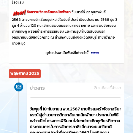
โรงแรม
กิจกรรมวิทยาลัยเทคนิคพัทยา
วันเสาร์ที่ 22 กุมภาพันธ์
2568 โครงการนักเรียนรุ่นใหม่ มีใบขับขี่ ประจำปีงบประมาณ 2568 รุ่น 3
รุ่น 4 จำนวน 120 คน เข้าทดสอบสมรรถนะทางร่างกาย และสอบข้อเขียน
ภาคทฤษฎี พร้อมชำระค่าธรรมเนียม และถ่ายรูปทำบัตรใบขับขี่รถ
จักรยานยนต์ชนิดชั่วคราว ณ สำนักงานขนส่งจังหวัดชลบุรี สาขาอำเภอ
บางละมุง
ดูข่าวประชาสัมพันธ์ที่เก่ากว่านี้
พฤษภาคม 2026
ข่าวสาร
3 เดือน ที่ผ่านมา
วันพุธที่ 18 กันยายน พ.ศ.2567 นายศิรเมศร์ พัชราอริยะ
ธรณ์ ผู้อำนวยการวิทยาลัยเทคนิคพัทยา ประธานในพิธี
กล่าวเปิดโครงการพิธีมอบโล่ยกย่องเชิดชูเกียรติสถาน
ประกอบการในการจัดการอาชีวศึกษาระบบทวิภาคี
คุณภาพสูงประจำปีการศึกษา 2567 โดยมีสถาน