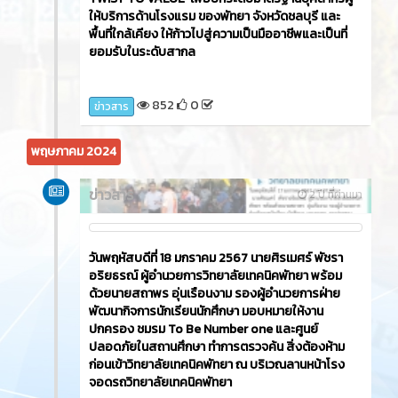
ให้บริการด้านโรงแรม ของพัทยา จังหวัดชลบุรี และ
พื้นที่ใกล้เคียง ให้ก้าวไปสู่ความเป็นมืออาชีพและเป็นที่
ยอมรับในระดับสากล
852
0
ข่าวสาร
พฤษภาคม 2024
ข่าวสาร
2 ปี ที่ผ่านมา
วันพฤหัสบดีที่ 18 มกราคม 2567 นายศิรเมศร์ พัชรา
อริยธรณ์ ผู้อำนวยการวิทยาลัยเทคนิคพัทยา พร้อม
ด้วยนายสถาพร อุ่นเรือนงาม รองผู้อำนวยการฝ่าย
พัฒนากิจการนักเรียนนักศึกษา มอบหมายให้งาน
ปกครอง ชมรม To Be Number one และศูนย์
ปลอดภัยในสถานศึกษา ทำการตรวจค้น สิ่งต้องห้าม
ก่อนเข้าวิทยาลัยเทคนิคพัทยา ณ บริเวณลานหน้าโรง
จอดรถวิทยาลัยเทคนิคพัทยา