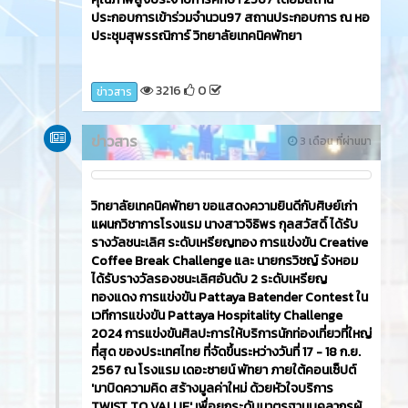
ประกอบการเข้าร่วมจำนวน97 สถานประกอบการ ณ หอ
ประชุมสุพรรณิการ์ วิทยาลัยเทคนิคพัทยา
3216
0
ข่าวสาร
ข่าวสาร
3 เดือน ที่ผ่านมา
วิทยาลัยเทคนิคพัทยา ขอแสดงความยินดีกับศิษย์เก่า
แผนกวิชาการโรงแรม นางสาวจิธิพร กุลสวัสดิ์ ได้รับ
รางวัลชนะเลิศ ระดับเหรียญทอง การแข่งขัน Creative
Coffee Break Challenge และ นายกรวิชญ์ รังหอม
ได้รับรางวัลรองชนะเลิศอันดับ 2 ระดับเหรียญ
ทองแดง การแข่งขัน Pattaya Batender Contest ใน
เวทีการแข่งขัน Pattaya Hospitality Challenge
2024 การแข่งขันศิลปะการให้บริการนักท่องเที่ยวที่ใหญ่
ที่สุด ของประเทศไทย ที่จัดขึ้นระหว่างวันที่ 17 - 18 ก.ย.
2567 ณ โรงแรม เดอะซายน์ พัทยา ภายใต้คอนเซ็ปต์
'มาบิดความคิด สร้างมูลค่าใหม่ ด้วยหัวใจบริการ
TWIST TO VALUE' เพื่อยกระดับมาตรฐานบุคลากรผู้