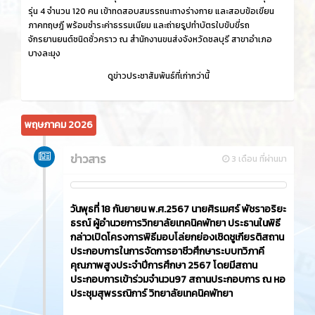
รุ่น 4 จำนวน 120 คน เข้าทดสอบสมรรถนะทางร่างกาย และสอบข้อเขียน
ภาคทฤษฎี พร้อมชำระค่าธรรมเนียม และถ่ายรูปทำบัตรใบขับขี่รถ
จักรยานยนต์ชนิดชั่วคราว ณ สำนักงานขนส่งจังหวัดชลบุรี สาขาอำเภอ
บางละมุง
ดูข่าวประชาสัมพันธ์ที่เก่ากว่านี้
พฤษภาคม 2026
ข่าวสาร
3 เดือน ที่ผ่านมา
วันพุธที่ 18 กันยายน พ.ศ.2567 นายศิรเมศร์ พัชราอริยะ
ธรณ์ ผู้อำนวยการวิทยาลัยเทคนิคพัทยา ประธานในพิธี
กล่าวเปิดโครงการพิธีมอบโล่ยกย่องเชิดชูเกียรติสถาน
ประกอบการในการจัดการอาชีวศึกษาระบบทวิภาคี
คุณภาพสูงประจำปีการศึกษา 2567 โดยมีสถาน
ประกอบการเข้าร่วมจำนวน97 สถานประกอบการ ณ หอ
ประชุมสุพรรณิการ์ วิทยาลัยเทคนิคพัทยา