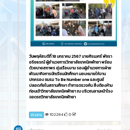
วันพฤหัสบดีที่ 18 มกราคม 2567 นายศิรเมศร์ พัชรา
อริยธรณ์ ผู้อำนวยการวิทยาลัยเทคนิคพัทยา พร้อม
ด้วยนายสถาพร อุ่นเรือนงาม รองผู้อำนวยการฝ่าย
พัฒนากิจการนักเรียนนักศึกษา มอบหมายให้งาน
ปกครอง ชมรม To Be Number one และศูนย์
ปลอดภัยในสถานศึกษา ทำการตรวจค้น สิ่งต้องห้าม
ก่อนเข้าวิทยาลัยเทคนิคพัทยา ณ บริเวณลานหน้าโรง
จอดรถวิทยาลัยเทคนิคพัทยา
102264
0
ข่าวสาร