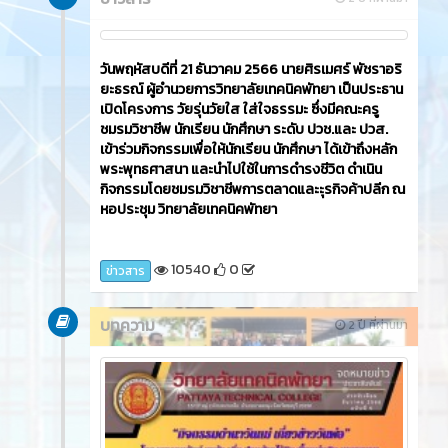
วันพฤหัสบดีที่ 21 ธันวาคม 2566​ นายศิรเมศร์ พัชราอริ
ยะธรณ์ ผู้อำนวยการวิทยาลัยเทคนิคพัทยา เป็นประธาน
เปิดโครงการ วัยรุ่นวัยใส ใส่ใจธรรมะ ซึ่งมีคณะครู
ชมรมวิชาชีพ นักเรียน นักศึกษา ระดับ ปวช.และ ปวส.
เข้าร่วมกิจกรรมเพื่อให้นักเรียน นักศึกษา ได้เข้าถึงหลัก
พระพุทธศาสนา และนำไปใช้ในการดำรงชีวิต ดำเนิน
กิจกรรมโดยชมรมวิชาชีพการตลาดและะุรกิจค้าปลีก ณ
หอประชุม วิทยาลัยเทคนิคพัทยา
10540
0
ข่าวสาร
บทความ
2 ปี ที่ผ่านมา