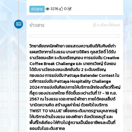
3216
0
ข่าวสาร
ข่าวสาร
3 เดือน ที่ผ่านมา
วิทยาลัยเทคนิคพัทยา ขอแสดงความยินดีกับศิษย์เก่า
แผนกวิชาการโรงแรม นางสาวจิธิพร กุลสวัสดิ์ ได้รับ
รางวัลชนะเลิศ ระดับเหรียญทอง การแข่งขัน Creative
Coffee Break Challenge และ นายกรวิชญ์ รังหอม
ได้รับรางวัลรองชนะเลิศอันดับ 2 ระดับเหรียญ
ทองแดง การแข่งขัน Pattaya Batender Contest ใน
เวทีการแข่งขัน Pattaya Hospitality Challenge
2024 การแข่งขันศิลปะการให้บริการนักท่องเที่ยวที่ใหญ่
ที่สุด ของประเทศไทย ที่จัดขึ้นระหว่างวันที่ 17 - 18 ก.ย.
2567 ณ โรงแรม เดอะซายน์ พัทยา ภายใต้คอนเซ็ปต์
'มาบิดความคิด สร้างมูลค่าใหม่ ด้วยหัวใจบริการ
TWIST TO VALUE' เพื่อยกระดับมาตรฐานบุคลากรผู้
ให้บริการด้านโรงแรม ของพัทยา จังหวัดชลบุรี และ
พื้นที่ใกล้เคียง ให้ก้าวไปสู่ความเป็นมืออาชีพและเป็นที่
ยอมรับในระดับสากล