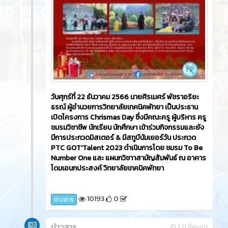
วันศุกร์ที่ 22 ธันวาคม 2566​ นายศิรเมศร์ พัชราอริยะ
ธรณ์ ผู้อำนวยการวิทยาลัยเทคนิคพัทยา เป็นประธาน
เปิดโครงการ Chrismas Day ซึ่งมีคณะครู ผู้บริหาร ครู
ชมรมวิชาชีพ นักเรียน นักศึกษา เข้าร่วมกิจกรรมและยัง
มีการประกวดมิสเตอร์ & มีสทูบีนัมเยอร์วัน ประกวด
PTC GOT'Talent 2023 ดำเนินการโดย ชมรม To Be
Number One และ แผนกวิชาาสามัญสัมพันธ์ ณ อาคาร
โดมเอนกประสงค์ วิทยาลัยเทคนิคพัทยา
10193
0
ข่าวสาร
ข่าวสาร
2 ปี ที่ผ่านมา