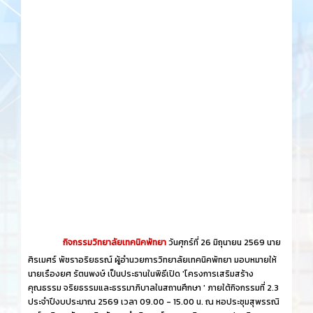
กิจกรรมวิทยาลัยเทคนิคพัทยา
วันศุกร์​ที่ 26 ​มิถุนายน​ 2569 นาย
ศิรเมศร์ พัชราอริยธรณ์ ผู้อำนวยการวิทยาลัยเทคนิคพัทยา มอบหมายให้
นายเรืองยศ รัตนพงษ์ เป็นประธานในพิธีเปิด 'โครงการเสริมสร้าง
คุณธรรม จริยธรรมและธรรมาภิบาลในสถานศึกษา ' ภายใต้กิจกรรมที่ 2.3
ประจำปีงบประมาณ 2569 เวลา 09.00 - 15.00 น. ณ หอประชุมสุพรรณิ