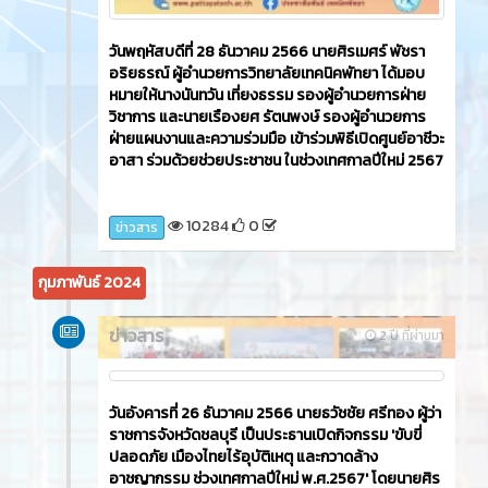
วันพฤหัสบดีที่ 28 ธันวาคม 2566 นายศิรเมศร์ พัชรา
อริยธรณ์ ผู้อำนวยการวิทยาลัยเทคนิคพัทยา ได้มอบ
หมายให้นางนันทวัน เที่ยงธรรม รองผู้อำนวยการฝ่าย
วิชาการ และนายเรืองยศ รัตนพงษ์ รองผู้อำนวยการ
ฝ่ายแผนงานและความร่วมมือ เข้าร่วมพิธีเปิดศูนย์อาชีวะ
อาสา ร่วมด้วยช่วยประชาชน ในช่วงเทศกาลปีใหม่ 2567
10284
0
ข่าวสาร
กุมภาพันธ์ 2024
ข่าวสาร
2 ปี ที่ผ่านมา
วันอังคารที่ 26 ธันวาคม 2566​ นายธวัชชัย ศรีทอง ผู้ว่า
ราชการจังหวัดชลบุรี เป็นประธานเปิดกิจกรรม 'ขับขี่
ปลอดภัย เมืองไทยไร้อุบัติเหตุ และกวาดล้าง
อาชญากรรม ช่วงเทศกาลปีใหม่ พ.ศ.2567' โดยนายศิร