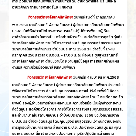
การ์ 2 วิทยาลัยเทคนิคพัทยา ดำเนินการโดย งานติดตามและประเมินผล
อาชีวศึกษา ฝ่ายยุทธศาสตร์และแผนงาน
กิจกรรมวิทยาลัยเทคนิคพัทยา
วันพฤหัสบดีที่ 17 กรกฎาคม
พ.ศ.2568 นายศิรเมศร์ พัชราอริยธรณ์ ผู้อำนวยการวิทยาลัยเทคนิคพัทยา
ประธานในพิธีกล่าวเปิดโครงการอบรมเชิงปฏิบัติการพัฒนาผู้เรียน
อาชีวศึกษาแกนนำ ในการเป็นเครือข่ายเฝ้าระวังและต่อต้านการทุจริต รุ่นที่ 1
วิทยาลัยเทคนิคพัทยา ภายใต้โครงการส่งเสริมคุณธรรมจริยธรรมและธร
รมาภิบาลในสถานศึกษาประจำปีงบประมาณ 2568 ระหว่างวันที่ 17-18
กรกฎาคม 2568 เวลา 08.00น. - 17.00 น. ณ ห้องประชุมสุพรรณิการ์
วิทยาลัยเทคนิคพัทยา ดำเนินงานโดย งานศูนย์ข้อมูลสารสนเทศฝ่ายแผน
งานและความร่วมมือวิทยาลัยเทคนิคพัทยา
กิจกรรมวิทยาลัยเทคนิคพัทยา
วันศุกร์ที่ 4 เมษายน พ.ศ.2568
นายศิรเมศร์ พัชราอริยธรณ์ ผู้อำนวยการวิทยาลัยเทคนิคพัทยา ประธานใน
พิธีกล่าวเปิดโครงการ ส่งเสริมคุณธรรมและความโปร่งใสเพื่อให้เกิดธร
รมาภิบาลในสถานศึกษาวิทยาลัยเทคนิคเทคนิคพัทยา โดยมีนายเรืองยศ รัต
นพงษ์ รองผู้อำนวยการฝ่ายแผนงานและความร่วมมือ เป็นผู้กล่าวรายงาน
ถึงวัตถุประสงค์ของโครงการ ภายใต้โครงการส่งเสริมคุณธรรมจริยธรรม
และทำมาภิบาลในสถานศึกษาประจำปีงบประมาณ 2568 ซึ่งมีวิทยากรจาก
ป.ป.ช. ประจำจังหวัดชลบุรี โดยคุณนุชจรี กิจสุวรรณ เจ้าพนักงานปองกัน
การทุจริตชำนาญการพิเศษ สำนักงาน ป.ป.ช. ประจำจังหวัดชลบุรี และคุณ
ชนาพร สันตะวาลิ้ม เจ้าพนักงานปองกันการทุจริตปฏิบัติการสำนักงาน