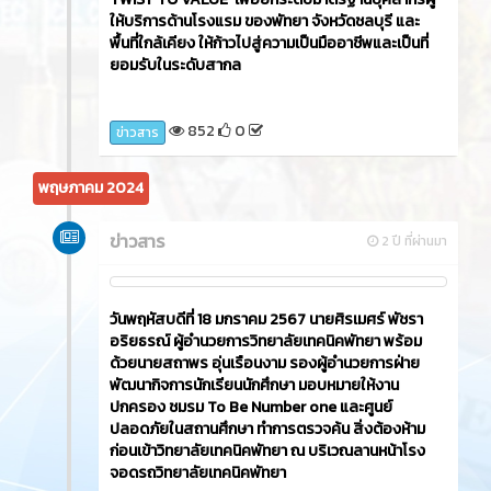
ให้บริการด้านโรงแรม ของพัทยา จังหวัดชลบุรี และ
พื้นที่ใกล้เคียง ให้ก้าวไปสู่ความเป็นมืออาชีพและเป็นที่
ยอมรับในระดับสากล
852
0
ข่าวสาร
พฤษภาคม 2024
ข่าวสาร
2 ปี ที่ผ่านมา
วันพฤหัสบดีที่ 18 มกราคม 2567 นายศิรเมศร์ พัชรา
อริยธรณ์ ผู้อำนวยการวิทยาลัยเทคนิคพัทยา พร้อม
ด้วยนายสถาพร อุ่นเรือนงาม รองผู้อำนวยการฝ่าย
พัฒนากิจการนักเรียนนักศึกษา มอบหมายให้งาน
ปกครอง ชมรม To Be Number one และศูนย์
ปลอดภัยในสถานศึกษา ทำการตรวจค้น สิ่งต้องห้าม
ก่อนเข้าวิทยาลัยเทคนิคพัทยา ณ บริเวณลานหน้าโรง
จอดรถวิทยาลัยเทคนิคพัทยา