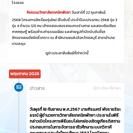
โรงแรม
กิจกรรมวิทยาลัยเทคนิคพัทยา
วันเสาร์ที่ 22 กุมภาพันธ์
2568 โครงการนักเรียนรุ่นใหม่ มีใบขับขี่ ประจำปีงบประมาณ 2568 รุ่น 3
รุ่น 4 จำนวน 120 คน เข้าทดสอบสมรรถนะทางร่างกาย และสอบข้อเขียน
ภาคทฤษฎี พร้อมชำระค่าธรรมเนียม และถ่ายรูปทำบัตรใบขับขี่รถ
จักรยานยนต์ชนิดชั่วคราว ณ สำนักงานขนส่งจังหวัดชลบุรี สาขาอำเภอ
บางละมุง
ดูข่าวประชาสัมพันธ์ที่เก่ากว่านี้
พฤษภาคม 2026
ข่าวสาร
3 เดือน ที่ผ่านมา
วันพุธที่ 18 กันยายน พ.ศ.2567 นายศิรเมศร์ พัชราอริยะ
ธรณ์ ผู้อำนวยการวิทยาลัยเทคนิคพัทยา ประธานในพิธี
กล่าวเปิดโครงการพิธีมอบโล่ยกย่องเชิดชูเกียรติสถาน
ประกอบการในการจัดการอาชีวศึกษาระบบทวิภาคี