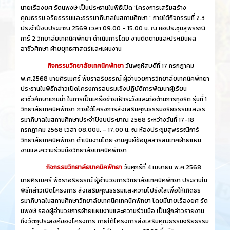
นายเรืองยศ รัตนพงษ์ เป็นประธานในพิธีเปิด 'โครงการเสริมสร้าง
คุณธรรม จริยธรรมและธรรมาภิบาลในสถานศึกษา ' ภายใต้กิจกรรมที่ 2.3
ประจำปีงบประมาณ 2569 เวลา 09.00 - 15.00 น. ณ หอประชุมสุพรรณิ
การ์ 2 วิทยาลัยเทคนิคพัทยา ดำเนินการโดย งานติดตามและประเมินผล
อาชีวศึกษา ฝ่ายยุทธศาสตร์และแผนงาน
กิจกรรมวิทยาลัยเทคนิคพัทยา
วันพฤหัสบดีที่ 17 กรกฎาคม
พ.ศ.2568 นายศิรเมศร์ พัชราอริยธรณ์ ผู้อำนวยการวิทยาลัยเทคนิคพัทยา
ประธานในพิธีกล่าวเปิดโครงการอบรมเชิงปฏิบัติการพัฒนาผู้เรียน
อาชีวศึกษาแกนนำ ในการเป็นเครือข่ายเฝ้าระวังและต่อต้านการทุจริต รุ่นที่ 1
วิทยาลัยเทคนิคพัทยา ภายใต้โครงการส่งเสริมคุณธรรมจริยธรรมและธร
รมาภิบาลในสถานศึกษาประจำปีงบประมาณ 2568 ระหว่างวันที่ 17-18
กรกฎาคม 2568 เวลา 08.00น. - 17.00 น. ณ ห้องประชุมสุพรรณิการ์
วิทยาลัยเทคนิคพัทยา ดำเนินงานโดย งานศูนย์ข้อมูลสารสนเทศฝ่ายแผน
งานและความร่วมมือวิทยาลัยเทคนิคพัทยา
กิจกรรมวิทยาลัยเทคนิคพัทยา
วันศุกร์ที่ 4 เมษายน พ.ศ.2568
นายศิรเมศร์ พัชราอริยธรณ์ ผู้อำนวยการวิทยาลัยเทคนิคพัทยา ประธานใน
พิธีกล่าวเปิดโครงการ ส่งเสริมคุณธรรมและความโปร่งใสเพื่อให้เกิดธร
รมาภิบาลในสถานศึกษาวิทยาลัยเทคนิคเทคนิคพัทยา โดยมีนายเรืองยศ รัต
นพงษ์ รองผู้อำนวยการฝ่ายแผนงานและความร่วมมือ เป็นผู้กล่าวรายงาน
ถึงวัตถุประสงค์ของโครงการ ภายใต้โครงการส่งเสริมคุณธรรมจริยธรรม