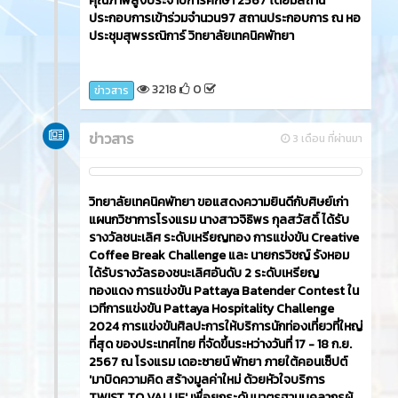
คุณภาพสูงประจำปีการศึกษา 2567 โดยมีสถาน
ประกอบการเข้าร่วมจำนวน97 สถานประกอบการ ณ หอ
ประชุมสุพรรณิการ์ วิทยาลัยเทคนิคพัทยา
3218
0
ข่าวสาร
ข่าวสาร
3 เดือน ที่ผ่านมา
วิทยาลัยเทคนิคพัทยา ขอแสดงความยินดีกับศิษย์เก่า
แผนกวิชาการโรงแรม นางสาวจิธิพร กุลสวัสดิ์ ได้รับ
รางวัลชนะเลิศ ระดับเหรียญทอง การแข่งขัน Creative
Coffee Break Challenge และ นายกรวิชญ์ รังหอม
ได้รับรางวัลรองชนะเลิศอันดับ 2 ระดับเหรียญ
ทองแดง การแข่งขัน Pattaya Batender Contest ใน
เวทีการแข่งขัน Pattaya Hospitality Challenge
2024 การแข่งขันศิลปะการให้บริการนักท่องเที่ยวที่ใหญ่
ที่สุด ของประเทศไทย ที่จัดขึ้นระหว่างวันที่ 17 - 18 ก.ย.
2567 ณ โรงแรม เดอะซายน์ พัทยา ภายใต้คอนเซ็ปต์
'มาบิดความคิด สร้างมูลค่าใหม่ ด้วยหัวใจบริการ
TWIST TO VALUE' เพื่อยกระดับมาตรฐานบุคลากรผู้