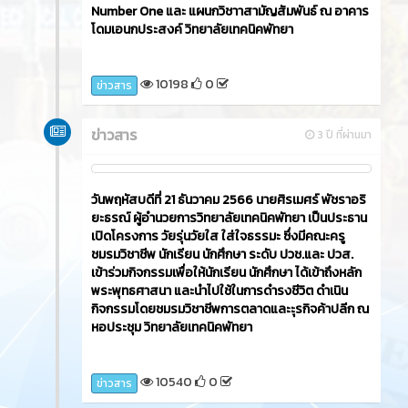
Number One และ แผนกวิชาาสามัญสัมพันธ์ ณ อาคาร
โดมเอนกประสงค์ วิทยาลัยเทคนิคพัทยา
10198
0
ข่าวสาร
ข่าวสาร
3 ปี ที่ผ่านมา
วันพฤหัสบดีที่ 21 ธันวาคม 2566​ นายศิรเมศร์ พัชราอริ
ยะธรณ์ ผู้อำนวยการวิทยาลัยเทคนิคพัทยา เป็นประธาน
เปิดโครงการ วัยรุ่นวัยใส ใส่ใจธรรมะ ซึ่งมีคณะครู
ชมรมวิชาชีพ นักเรียน นักศึกษา ระดับ ปวช.และ ปวส.
เข้าร่วมกิจกรรมเพื่อให้นักเรียน นักศึกษา ได้เข้าถึงหลัก
พระพุทธศาสนา และนำไปใช้ในการดำรงชีวิต ดำเนิน
กิจกรรมโดยชมรมวิชาชีพการตลาดและะุรกิจค้าปลีก ณ
หอประชุม วิทยาลัยเทคนิคพัทยา
10540
0
ข่าวสาร