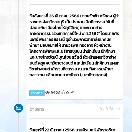
วันอังคารที่ 26 ธันวาคม 2566​ นายธวัชชัย ศรีทอง ผู้ว่า
ราชการจังหวัดชลบุรี เป็นประธานเปิดกิจกรรม 'ขับขี่
ปลอดภัย เมืองไทยไร้อุบัติเหตุ และกวาดล้าง
อาชญากรรม ช่วงเทศกาลปีใหม่ พ.ศ.2567' โดยนายศิร
เมศร์ พัชราอริยธรณ์ ผู้อำนวยการวิทยาลัยเทคนิค
พัทยา มอบหมายให้ นายวรพล ทรงอาจ หัวหน้างาน
โครงการพิเศษและบริการชุมชน นำนักเรียน นักศึกษา
และนายไกรวัฒน์ บุญไชยสวัสดิ์ หัวหน้าแผนกวิชาช่าง
ยนต์ ครูแผนกวิชาช่างยนต์ และนักเรียน นักศึกษา แผนก
วิชาช่างยนต์ เข้าร่วมกิจกรรม ณ ลานกิจกรรมพัทยา
กลาง ถนนเลียบชายหาดพัทยา (แยกนิภาลอดจ์)
9928
0
ข่าวสาร
ข่าวสาร
2 ปี ที่ผ่านมา
วันศุกร์ที่ 22 ธันวาคม 2566​ นายศิรเมศร์ พัชราอริยะ