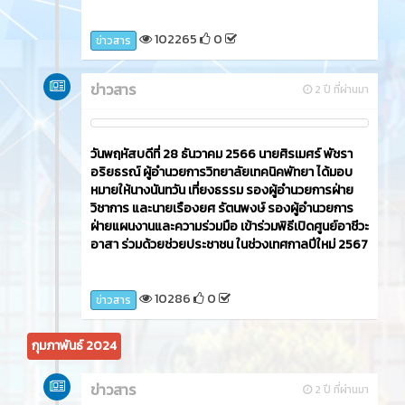
102265
0
ข่าวสาร
ข่าวสาร
2 ปี ที่ผ่านมา
วันพฤหัสบดีที่ 28 ธันวาคม 2566 นายศิรเมศร์ พัชรา
อริยธรณ์ ผู้อำนวยการวิทยาลัยเทคนิคพัทยา ได้มอบ
หมายให้นางนันทวัน เที่ยงธรรม รองผู้อำนวยการฝ่าย
วิชาการ และนายเรืองยศ รัตนพงษ์ รองผู้อำนวยการ
ฝ่ายแผนงานและความร่วมมือ เข้าร่วมพิธีเปิดศูนย์อาชีวะ
อาสา ร่วมด้วยช่วยประชาชน ในช่วงเทศกาลปีใหม่ 2567
10286
0
ข่าวสาร
กุมภาพันธ์ 2024
ข่าวสาร
2 ปี ที่ผ่านมา