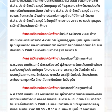
และทำมาภิบาลในสถานศึกษาประจำปีงบประมาณ 2568 ซึ่งมีวิทยากรจาก
ป.ป.ช. ประจำจังหวัดชลบุรี โดยคุณนุชจรี กิจสุวรรณ เจ้าพนักงานปองกัน
การทุจริตชำนาญการพิเศษ สำนักงาน ป.ป.ช. ประจำจังหวัดชลบุรี และคุณ
ชนาพร สันตะวาลิ้ม เจ้าพนักงานปองกันการทุจริตปฏิบัติการสำนักงาน
ป.ป.ช. ประจำจังหวัดชลบุรี ในวันศุกร์ที่ 4 เมษายน 2568 ณ หอประชุมสุพร
รณิการ์ วิทยาลัยเทคนิคพัทยา
กิจกรรมวิทยาลัยเทคนิคพัทยา
ในวันที่ 14 มีนาคม 2568 มีการ
ประชุมคณะกรรมการภาคี 4 ฝ่าย โดยมีผู้แทนครู ผู้แทนชุมชน ผู้แทนนักเรียน
ผู้แทนผู้ปกครอง และหัวหน้าแผนกวิชา เพื่อพิจารณากลั่นกรองหนังสือเรียน
ปีการศึกษา 2568 ณ ห้องประชุมอาคารสุพรรณิการ์ 9
กิจกรรมวิทยาลัยเทคนิคพัทยา
วันอาทิตย์ที่ 23 กุมภาพันธ์
พ.ศ.2568 นายศิรเมศร์ พัชราอริยธรณ์ ผู้อำนวยการวิทยาลัยเทคนิคพัทยา
และศิษยานุศิษย์ร่วมทำบุญ 'ปัญญาสมวาร' พระครูสนั่น นันทโชโต หรือ
พระครูวิมลภาณ,ดร. วัดช่องลม นาเกลือ พระผู้ริเริ่มก่อตั้ง วิทยาลัยการ
อาชีพบางละมุง หรือ วิทยาลัยเทคนิคพัทยา ในปัจจุบัน
กิจกรรมวิทยาลัยเทคนิคพัทยา
วันอาทิตย์ที่ 23 กุมภาพันธ์
พ.ศ.2568 นายศิรเมศร์ พัชราอริยธรณ์ ผู้อำนวยการวิทยาลัยเทคนิคพัทยา
ตรวจเยี่ยมให้กำลังใจ คณะกรรมการรับสมัครและมอบตัวนักเรียน นักศึกษา
ใหม่ ประจำปีการศึกษา 2568 และแนะแนวการศึกษา ให้กับผู้ปกครองและผู้
สมัครเรียนใหม่ เวลา 08.00 - 11.30 น. ณ ห้องประชุมชั้น 2 อาคารการ