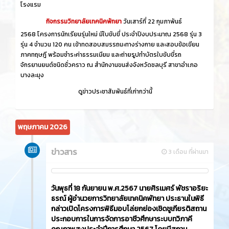
โรงแรม
กิจกรรมวิทยาลัยเทคนิคพัทยา
วันเสาร์ที่ 22 กุมภาพันธ์
2568 โครงการนักเรียนรุ่นใหม่ มีใบขับขี่ ประจำปีงบประมาณ 2568 รุ่น 3
รุ่น 4 จำนวน 120 คน เข้าทดสอบสมรรถนะทางร่างกาย และสอบข้อเขียน
ภาคทฤษฎี พร้อมชำระค่าธรรมเนียม และถ่ายรูปทำบัตรใบขับขี่รถ
จักรยานยนต์ชนิดชั่วคราว ณ สำนักงานขนส่งจังหวัดชลบุรี สาขาอำเภอ
บางละมุง
ดูข่าวประชาสัมพันธ์ที่เก่ากว่านี้
พฤษภาคม 2026
ข่าวสาร
3 เดือน ที่ผ่านมา
วันพุธที่ 18 กันยายน พ.ศ.2567 นายศิรเมศร์ พัชราอริยะ
ธรณ์ ผู้อำนวยการวิทยาลัยเทคนิคพัทยา ประธานในพิธี
กล่าวเปิดโครงการพิธีมอบโล่ยกย่องเชิดชูเกียรติสถาน
ประกอบการในการจัดการอาชีวศึกษาระบบทวิภาคี
คุณภาพสูงประจำปีการศึกษา 2567 โดยมีสถาน