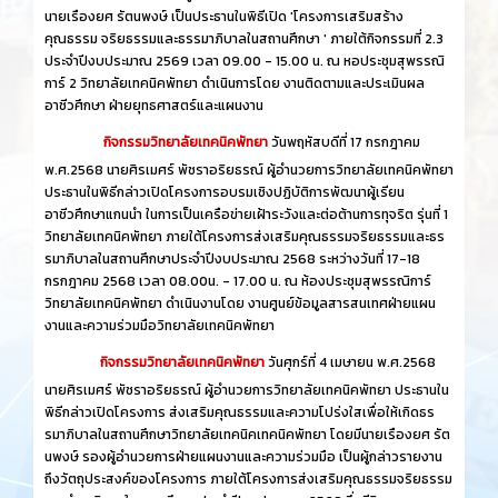
นายเรืองยศ รัตนพงษ์ เป็นประธานในพิธีเปิด 'โครงการเสริมสร้าง
คุณธรรม จริยธรรมและธรรมาภิบาลในสถานศึกษา ' ภายใต้กิจกรรมที่ 2.3
ประจำปีงบประมาณ 2569 เวลา 09.00 - 15.00 น. ณ หอประชุมสุพรรณิ
การ์ 2 วิทยาลัยเทคนิคพัทยา ดำเนินการโดย งานติดตามและประเมินผล
อาชีวศึกษา ฝ่ายยุทธศาสตร์และแผนงาน
กิจกรรมวิทยาลัยเทคนิคพัทยา
วันพฤหัสบดีที่ 17 กรกฎาคม
พ.ศ.2568 นายศิรเมศร์ พัชราอริยธรณ์ ผู้อำนวยการวิทยาลัยเทคนิคพัทยา
ประธานในพิธีกล่าวเปิดโครงการอบรมเชิงปฏิบัติการพัฒนาผู้เรียน
อาชีวศึกษาแกนนำ ในการเป็นเครือข่ายเฝ้าระวังและต่อต้านการทุจริต รุ่นที่ 1
วิทยาลัยเทคนิคพัทยา ภายใต้โครงการส่งเสริมคุณธรรมจริยธรรมและธร
รมาภิบาลในสถานศึกษาประจำปีงบประมาณ 2568 ระหว่างวันที่ 17-18
กรกฎาคม 2568 เวลา 08.00น. - 17.00 น. ณ ห้องประชุมสุพรรณิการ์
วิทยาลัยเทคนิคพัทยา ดำเนินงานโดย งานศูนย์ข้อมูลสารสนเทศฝ่ายแผน
งานและความร่วมมือวิทยาลัยเทคนิคพัทยา
กิจกรรมวิทยาลัยเทคนิคพัทยา
วันศุกร์ที่ 4 เมษายน พ.ศ.2568
นายศิรเมศร์ พัชราอริยธรณ์ ผู้อำนวยการวิทยาลัยเทคนิคพัทยา ประธานใน
พิธีกล่าวเปิดโครงการ ส่งเสริมคุณธรรมและความโปร่งใสเพื่อให้เกิดธร
รมาภิบาลในสถานศึกษาวิทยาลัยเทคนิคเทคนิคพัทยา โดยมีนายเรืองยศ รัต
นพงษ์ รองผู้อำนวยการฝ่ายแผนงานและความร่วมมือ เป็นผู้กล่าวรายงาน
ถึงวัตถุประสงค์ของโครงการ ภายใต้โครงการส่งเสริมคุณธรรมจริยธรรม