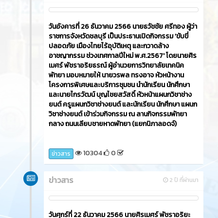
วันอังคารที่ 26 ธันวาคม 2566​ นายธวัชชัย ศรีทอง ผู้ว่า
ราชการจังหวัดชลบุรี เป็นประธานเปิดกิจกรรม 'ขับขี่
ปลอดภัย เมืองไทยไร้อุบัติเหตุ และกวาดล้าง
อาชญากรรม ช่วงเทศกาลปีใหม่ พ.ศ.2567' โดยนายศิร
เมศร์ พัชราอริยธรณ์ ผู้อำนวยการวิทยาลัยเทคนิค
พัทยา มอบหมายให้ นายวรพล ทรงอาจ หัวหน้างาน
โครงการพิเศษและบริการชุมชน นำนักเรียน นักศึกษา
และนายไกรวัฒน์ บุญไชยสวัสดิ์ หัวหน้าแผนกวิชาช่าง
ยนต์ ครูแผนกวิชาช่างยนต์ และนักเรียน นักศึกษา แผนก
วิชาช่างยนต์ เข้าร่วมกิจกรรม ณ ลานกิจกรรมพัทยา
กลาง ถนนเลียบชายหาดพัทยา (แยกนิภาลอดจ์)
10304
0
ข่าวสาร
ข่าวสาร
2 ปี ที่ผ่านมา
วันศุกร์ที่ 22 ธันวาคม 2566​ นายศิรเมศร์ พัชราอริยะ