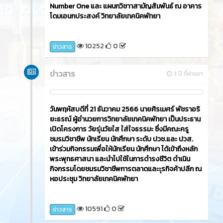
Number One และ แผนกวิชาาสามัญสัมพันธ์ ณ อาคาร
โดมเอนกประสงค์ วิทยาลัยเทคนิคพัทยา
10252
0
ข่าวสาร
ข่าวสาร
3 ปี ที่ผ่านมา
วันพฤหัสบดีที่ 21 ธันวาคม 2566​ นายศิรเมศร์ พัชราอริ
ยะธรณ์ ผู้อำนวยการวิทยาลัยเทคนิคพัทยา เป็นประธาน
เปิดโครงการ วัยรุ่นวัยใส ใส่ใจธรรมะ ซึ่งมีคณะครู
ชมรมวิชาชีพ นักเรียน นักศึกษา ระดับ ปวช.และ ปวส.
เข้าร่วมกิจกรรมเพื่อให้นักเรียน นักศึกษา ได้เข้าถึงหลัก
พระพุทธศาสนา และนำไปใช้ในการดำรงชีวิต ดำเนิน
กิจกรรมโดยชมรมวิชาชีพการตลาดและะุรกิจค้าปลีก ณ
หอประชุม วิทยาลัยเทคนิคพัทยา
10591
0
ข่าวสาร