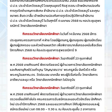
และทำมาภิบาลในสถานศึกษาประจำปีงบประมาณ 2568 ซึ่งมีวิทยากรจาก
ป.ป.ช. ประจำจังหวัดชลบุรี โดยคุณนุชจรี กิจสุวรรณ เจ้าพนักงานปองกัน
การทุจริตชำนาญการพิเศษ สำนักงาน ป.ป.ช. ประจำจังหวัดชลบุรี และคุณ
ชนาพร สันตะวาลิ้ม เจ้าพนักงานปองกันการทุจริตปฏิบัติการสำนักงาน
ป.ป.ช. ประจำจังหวัดชลบุรี ในวันศุกร์ที่ 4 เมษายน 2568 ณ หอประชุมสุพร
รณิการ์ วิทยาลัยเทคนิคพัทยา
กิจกรรมวิทยาลัยเทคนิคพัทยา
ในวันที่ 14 มีนาคม 2568 มีการ
ประชุมคณะกรรมการภาคี 4 ฝ่าย โดยมีผู้แทนครู ผู้แทนชุมชน ผู้แทนนักเรียน
ผู้แทนผู้ปกครอง และหัวหน้าแผนกวิชา เพื่อพิจารณากลั่นกรองหนังสือเรียน
ปีการศึกษา 2568 ณ ห้องประชุมอาคารสุพรรณิการ์ 9
กิจกรรมวิทยาลัยเทคนิคพัทยา
วันอาทิตย์ที่ 23 กุมภาพันธ์
พ.ศ.2568 นายศิรเมศร์ พัชราอริยธรณ์ ผู้อำนวยการวิทยาลัยเทคนิคพัทยา
และศิษยานุศิษย์ร่วมทำบุญ 'ปัญญาสมวาร' พระครูสนั่น นันทโชโต หรือ
พระครูวิมลภาณ,ดร. วัดช่องลม นาเกลือ พระผู้ริเริ่มก่อตั้ง วิทยาลัยการ
อาชีพบางละมุง หรือ วิทยาลัยเทคนิคพัทยา ในปัจจุบัน
กิจกรรมวิทยาลัยเทคนิคพัทยา
วันอาทิตย์ที่ 23 กุมภาพันธ์
พ.ศ.2568 นายศิรเมศร์ พัชราอริยธรณ์ ผู้อำนวยการวิทยาลัยเทคนิคพัทยา
ตรวจเยี่ยมให้กำลังใจ คณะกรรมการรับสมัครและมอบตัวนักเรียน นักศึกษา
ใหม่ ประจำปีการศึกษา 2568 และแนะแนวการศึกษา ให้กับผู้ปกครองและผู้
สมัครเรียนใหม่ เวลา 08.00 - 11.30 น. ณ ห้องประชุมชั้น 2 อาคารการ