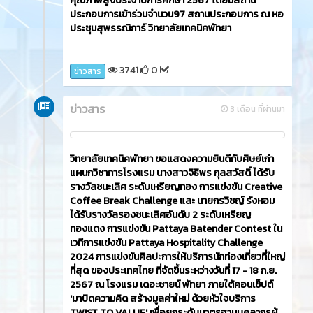
ประกอบการเข้าร่วมจำนวน97 สถานประกอบการ ณ หอ
ประชุมสุพรรณิการ์ วิทยาลัยเทคนิคพัทยา
3741
0
ข่าวสาร
ข่าวสาร
3 เดือน ที่ผ่านมา
วิทยาลัยเทคนิคพัทยา ขอแสดงความยินดีกับศิษย์เก่า
แผนกวิชาการโรงแรม นางสาวจิธิพร กุลสวัสดิ์ ได้รับ
รางวัลชนะเลิศ ระดับเหรียญทอง การแข่งขัน Creative
Coffee Break Challenge และ นายกรวิชญ์ รังหอม
ได้รับรางวัลรองชนะเลิศอันดับ 2 ระดับเหรียญ
ทองแดง การแข่งขัน Pattaya Batender Contest ใน
เวทีการแข่งขัน Pattaya Hospitality Challenge
2024 การแข่งขันศิลปะการให้บริการนักท่องเที่ยวที่ใหญ่
ที่สุด ของประเทศไทย ที่จัดขึ้นระหว่างวันที่ 17 - 18 ก.ย.
2567 ณ โรงแรม เดอะซายน์ พัทยา ภายใต้คอนเซ็ปต์
'มาบิดความคิด สร้างมูลค่าใหม่ ด้วยหัวใจบริการ
TWIST TO VALUE' เพื่อยกระดับมาตรฐานบุคลากรผู้