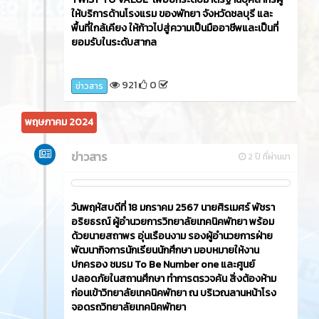
ให้บริการด้านโรงแรม ของพัทยา จังหวัดชลบุรี และ
พื้นที่ใกล้เคียง ให้ก้าวไปสู่ความเป็นมืออาชีพและเป็นที่
ยอมรับในระดับสากล
921
0
ข่าวสาร
พฤษภาคม 2024
ข่าวสาร
2 ปี ที่ผ่านมา
วันพฤหัสบดีที่ 18 มกราคม 2567 นายศิรเมศร์ พัชรา
อริยธรณ์ ผู้อำนวยการวิทยาลัยเทคนิคพัทยา พร้อม
ด้วยนายสถาพร อุ่นเรือนงาม รองผู้อำนวยการฝ่าย
พัฒนากิจการนักเรียนนักศึกษา มอบหมายให้งาน
ปกครอง ชมรม To Be Number one และศูนย์
ปลอดภัยในสถานศึกษา ทำการตรวจค้น สิ่งต้องห้าม
ก่อนเข้าวิทยาลัยเทคนิคพัทยา ณ บริเวณลานหน้าโรง
จอดรถวิทยาลัยเทคนิคพัทยา