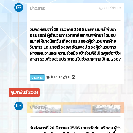
851
0
ข่าวสาร
พฤษภาคม 2024
ข่าวสาร
2 ปี ที่ผ่านมา
วันพฤหัสบดีที่ 18 มกราคม 2567 นายศิรเมศร์ พัชรา
อริยธรณ์ ผู้อำนวยการวิทยาลัยเทคนิคพัทยา พร้อม
ด้วยนายสถาพร อุ่นเรือนงาม รองผู้อำนวยการฝ่าย
พัฒนากิจการนักเรียนนักศึกษา มอบหมายให้งาน
ปกครอง ชมรม To Be Number one และศูนย์
ปลอดภัยในสถานศึกษา ทำการตรวจค้น สิ่งต้องห้าม
ก่อนเข้าวิทยาลัยเทคนิคพัทยา ณ บริเวณลานหน้าโรง
จอดรถวิทยาลัยเทคนิคพัทยา
102264
0
ข่าวสาร