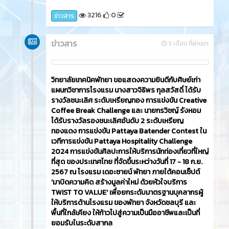
วันพุธที่ 18 กันยายน พ.ศ.2567 นายศิรเมศร์ พัชราอริยะ
ธรณ์ ผู้อำนวยการวิทยาลัยเทคนิคพัทยา ประธานในพิธี
กล่าวเปิดโครงการพิธีมอบโล่ยกย่องเชิดชูเกียรติสถาน
ประกอบการในการจัดการอาชีวศึกษาระบบทวิภาคี
คุณภาพสูงประจำปีการศึกษา 2567 โดยมีสถาน
ประกอบการเข้าร่วมจำนวน97 สถานประกอบการ ณ หอ
ประชุมสุพรรณิการ์ วิทยาลัยเทคนิคพัทยา