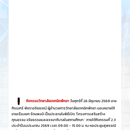
กิจกรรมวิทยาลัยเทคนิคพัทยา
วันศุกร์​ที่ 26 ​มิถุนายน​ 2569 นาย
ศิรเมศร์ พัชราอริยธรณ์ ผู้อำนวยการวิทยาลัยเทคนิคพัทยา มอบหมายให้
นายเรืองยศ รัตนพงษ์ เป็นประธานในพิธีเปิด 'โครงการเสริมสร้าง
คุณธรรม จริยธรรมและธรรมาภิบาลในสถานศึกษา ' ภายใต้กิจกรรมที่ 2.3
ประจำปีงบประมาณ 2569 เวลา 09.00 - 15.00 น. ณ หอประชุมสุพรรณิ