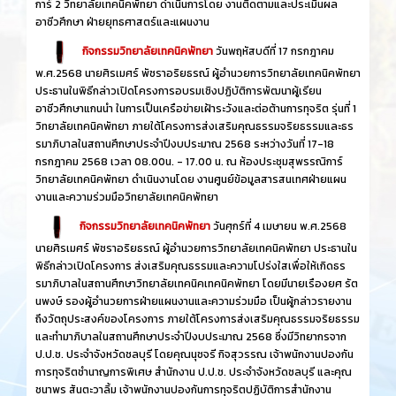
การ์ 2 วิทยาลัยเทคนิคพัทยา ดำเนินการโดย งานติดตามและประเมินผล
อาชีวศึกษา ฝ่ายยุทธศาสตร์และแผนงาน
กิจกรรมวิทยาลัยเทคนิคพัทยา
วันพฤหัสบดีที่ 17 กรกฎาคม
พ.ศ.2568 นายศิรเมศร์ พัชราอริยธรณ์ ผู้อำนวยการวิทยาลัยเทคนิคพัทยา
ประธานในพิธีกล่าวเปิดโครงการอบรมเชิงปฏิบัติการพัฒนาผู้เรียน
อาชีวศึกษาแกนนำ ในการเป็นเครือข่ายเฝ้าระวังและต่อต้านการทุจริต รุ่นที่ 1
วิทยาลัยเทคนิคพัทยา ภายใต้โครงการส่งเสริมคุณธรรมจริยธรรมและธร
รมาภิบาลในสถานศึกษาประจำปีงบประมาณ 2568 ระหว่างวันที่ 17-18
กรกฎาคม 2568 เวลา 08.00น. - 17.00 น. ณ ห้องประชุมสุพรรณิการ์
วิทยาลัยเทคนิคพัทยา ดำเนินงานโดย งานศูนย์ข้อมูลสารสนเทศฝ่ายแผน
งานและความร่วมมือวิทยาลัยเทคนิคพัทยา
กิจกรรมวิทยาลัยเทคนิคพัทยา
วันศุกร์ที่ 4 เมษายน พ.ศ.2568
นายศิรเมศร์ พัชราอริยธรณ์ ผู้อำนวยการวิทยาลัยเทคนิคพัทยา ประธานใน
พิธีกล่าวเปิดโครงการ ส่งเสริมคุณธรรมและความโปร่งใสเพื่อให้เกิดธร
รมาภิบาลในสถานศึกษาวิทยาลัยเทคนิคเทคนิคพัทยา โดยมีนายเรืองยศ รัต
นพงษ์ รองผู้อำนวยการฝ่ายแผนงานและความร่วมมือ เป็นผู้กล่าวรายงาน
ถึงวัตถุประสงค์ของโครงการ ภายใต้โครงการส่งเสริมคุณธรรมจริยธรรม
และทำมาภิบาลในสถานศึกษาประจำปีงบประมาณ 2568 ซึ่งมีวิทยากรจาก
ป.ป.ช. ประจำจังหวัดชลบุรี โดยคุณนุชจรี กิจสุวรรณ เจ้าพนักงานปองกัน
การทุจริตชำนาญการพิเศษ สำนักงาน ป.ป.ช. ประจำจังหวัดชลบุรี และคุณ
ชนาพร สันตะวาลิ้ม เจ้าพนักงานปองกันการทุจริตปฏิบัติการสำนักงาน