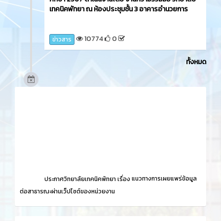
และนักเรียนนักศึกษา เข้าร่วมกิจกรรม โครงการอนุรักษ์
นาท้องถิ่น ปลูกข้าวไว้กิน พื้นแผ่นดินบรรพบุรุษ
'กิจกรรมดำนาวันแม่ เกี่ยวข้าววันพ่อ' ครั้งที่ 15 ในการ่วม
กิจกรรมครั้งนี้ นักเรียน นักศึกษา ได้เรียนรู้เกี่ยวกับวิถี
ชาวนา วิถีชุมชน ณ ศูนย์การเรียนรู้วิถีขาวนา ภูมิปัญญา
ชุมชน ต.หนองปลาไหล อ.บางละมุง จ.ชลบุรี
9757
0
ข่าวสาร
3 ปี ที่ผ่านมา
วันพฤหัสบดีที่ 14 ธันวาคม 2566​ นายศิรเมศร์ พัชราอริ
ยะธรณ์ ผู้อำนวยการวิทยาลัยเทคนิคพัทยา ลงนามความ
ร่วมมือกับ บริษัท เงินเทอร์โบ จำกัด (มหาชน) และเข้า
ประชาสัมพันธ์แนะแนวการฝึกอาชีพในระบบทวิภาคี ให้
กับนักเรียน นักศึกษา แผนกวิชาการตลาด และคัดเลือก
นักเรียนแผนกวิชาการตลาดเข้าฝึกอาชีพ ประจำปีการ
ศึกษา 2567 ดำเนินงานโดย งานความร่วมมือ วิทยาลัย
เทคนิคพัทยา ณ ห้องประชุมชั้น 3 อาคารอำนวยการ