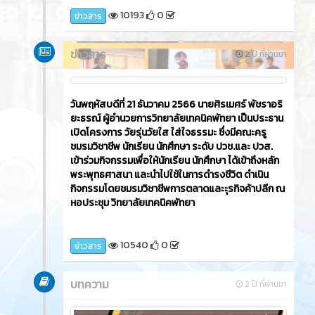
เผยแพร่หลักคำสอนของพระพุทธศาสนา ดำเนินการ
โดย แผนกวิชาการจัดการโลจิสติกส์ ณ หอประชุมสุพร
รณิการ์ 2 วิทยาลัยเทคนิคพัทยา
9435
0
ข่าวสาร
ข่าวสาร
2 ปี ที่ผ่านมา
วันศุกร์ที่ 22 ธันวาคม 2566​ นายศิรเมศร์ พัชราอริยะ
ธรณ์ ผู้อำนวยการวิทยาลัยเทคนิคพัทยา เป็นประธาน
เปิดโครงการ Chrismas Day ซึ่งมีคณะครู ผู้บริหาร ครู
ชมรมวิชาชีพ นักเรียน นักศึกษา เข้าร่วมกิจกรรมและยัง
มีการประกวดมิสเตอร์ & มีสทูบีนัมเยอร์วัน ประกวด
PTC GOT'Talent 2023 ดำเนินการโดย ชมรม To Be
Number One และ แผนกวิชาาสามัญสัมพันธ์ ณ อาคาร
โดมเอนกประสงค์ วิทยาลัยเทคนิคพัทยา
10193
0
ข่าวสาร