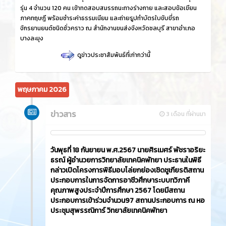
รุ่น 4 จำนวน 120 คน เข้าทดสอบสมรรถนะทางร่างกาย และสอบข้อเขียน
ภาคทฤษฎี พร้อมชำระค่าธรรมเนียม และถ่ายรูปทำบัตรใบขับขี่รถ
จักรยานยนต์ชนิดชั่วคราว ณ สำนักงานขนส่งจังหวัดชลบุรี สาขาอำเภอ
บางละมุง
ดูข่าวประชาสัมพันธ์ที่เก่ากว่านี้
พฤษภาคม 2026
ข่าวสาร
3 เดือน ที่ผ่านมา