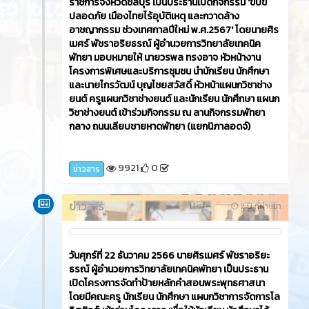
ข่าวสาร
2 ปี ที่ผ่านมา
วันพฤหัสบดีที่ 28 ธันวาคม 2566 นายศิรเมศร์ พัชรา
อริยธรณ์ ผู้อำนวยการวิทยาลัยเทคนิคพัทยา ได้มอบ
หมายให้นางนันทวัน เที่ยงธรรม รองผู้อำนวยการฝ่าย
วิชาการ และนายเรืองยศ รัตนพงษ์ รองผู้อำนวยการ
ฝ่ายแผนงานและความร่วมมือ เข้าร่วมพิธีเปิดศูนย์อาชีวะ
อาสา ร่วมด้วยช่วยประชาชน ในช่วงเทศกาลปีใหม่ 2567
10282
0
ข่าวสาร
กุมภาพันธ์ 2024
ข่าวสาร
2 ปี ที่ผ่านมา
วันอังคารที่ 26 ธันวาคม 2566​ นายธวัชชัย ศรีทอง ผู้ว่า
ราชการจังหวัดชลบุรี เป็นประธานเปิดกิจกรรม 'ขับขี่
ปลอดภัย เมืองไทยไร้อุบัติเหตุ และกวาดล้าง