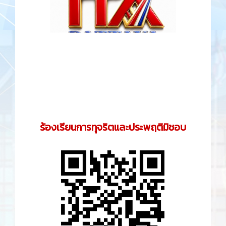
วิทยาลัยเทคนิคพัทยา
15/17 ม.2 ต.นาเกลือ
อ.บางละมุง จ.ชลบุรี 20150
โทร 038-190927
โทรสาร 038-221818
Email :
saraban@pattayatech.mail.go.th