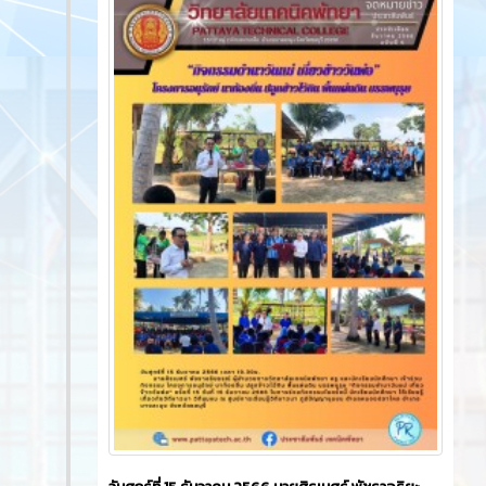
ข่าวสาร
2 ปี ที่ผ่านมา
วันพฤหัสบดีที่ 21 ธันวาคม 2566​ นายศิรเมศร์ พัชราอริ
ยะธรณ์ ผู้อำนวยการวิทยาลัยเทคนิคพัทยา เป็นประธาน
เปิดโครงการ วัยรุ่นวัยใส ใส่ใจธรรมะ ซึ่งมีคณะครู
ชมรมวิชาชีพ นักเรียน นักศึกษา ระดับ ปวช.และ ปวส.
เข้าร่วมกิจกรรมเพื่อให้นักเรียน นักศึกษา ได้เข้าถึงหลัก
พระพุทธศาสนา และนำไปใช้ในการดำรงชีวิต ดำเนิน
กิจกรรมโดยชมรมวิชาชีพการตลาดและะุรกิจค้าปลีก ณ
หอประชุม วิทยาลัยเทคนิคพัทยา
10540
0
ข่าวสาร
บทความ
2 ปี ที่ผ่านมา