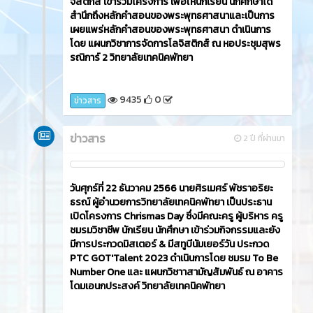
อาชญากรรม ช่วงเทศกาลปีใหม่ พ.ศ.2567' โดยนายศิร
เมศร์ พัชราอริยธรณ์ ผู้อำนวยการวิทยาลัยเทคนิค
พัทยา มอบหมายให้ นายวรพล ทรงอาจ หัวหน้างาน
โครงการพิเศษและบริการชุมชน นำนักเรียน นักศึกษา
และนายไกรวัฒน์ บุญไชยสวัสดิ์ หัวหน้าแผนกวิชาช่าง
ยนต์ ครูแผนกวิชาช่างยนต์ และนักเรียน นักศึกษา แผนก
วิชาช่างยนต์ เข้าร่วมกิจกรรม ณ ลานกิจกรรมพัทยา
กลาง ถนนเลียบชายหาดพัทยา (แยกนิภาลอดจ์)
9921
0
ข่าวสาร
ข่าวสาร
2 ปี ที่ผ่านมา
วันศุกร์ที่ 22 ธันวาคม 2566​ นายศิรเมศร์ พัชราอริยะ
ธรณ์ ผู้อำนวยการวิทยาลัยเทคนิคพัทยา เป็นประธาน
เปิดโครงการจัดทำป้ายหลักคำสอนพระพุทธศาสนา
โดยมีคณะครู นักเรียน นักศึกษา แผนกวิชาการจัดการโล
จิสติกส์ เข้าร่วมโครงการ เพื่อให้นักเรียน นักศึกษาได้
สำนึกถึงหลักคำสอนของพระพุทธศาสนาและเป็นการ