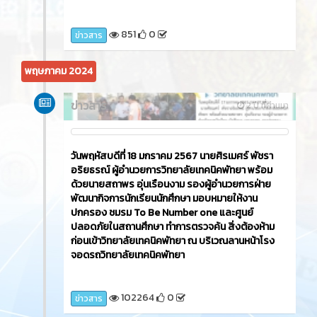
3216
0
ข่าวสาร
ข่าวสาร
3 เดือน ที่ผ่านมา
วิทยาลัยเทคนิคพัทยา ขอแสดงความยินดีกับศิษย์เก่า
แผนกวิชาการโรงแรม นางสาวจิธิพร กุลสวัสดิ์ ได้รับ
รางวัลชนะเลิศ ระดับเหรียญทอง การแข่งขัน Creative
Coffee Break Challenge และ นายกรวิชญ์ รังหอม
ได้รับรางวัลรองชนะเลิศอันดับ 2 ระดับเหรียญ
ทองแดง การแข่งขัน Pattaya Batender Contest ใน
เวทีการแข่งขัน Pattaya Hospitality Challenge
2024 การแข่งขันศิลปะการให้บริการนักท่องเที่ยวที่ใหญ่
ที่สุด ของประเทศไทย ที่จัดขึ้นระหว่างวันที่ 17 - 18 ก.ย.
2567 ณ โรงแรม เดอะซายน์ พัทยา ภายใต้คอนเซ็ปต์
'มาบิดความคิด สร้างมูลค่าใหม่ ด้วยหัวใจบริการ
TWIST TO VALUE' เพื่อยกระดับมาตรฐานบุคลากรผู้
ให้บริการด้านโรงแรม ของพัทยา จังหวัดชลบุรี และ
พื้นที่ใกล้เคียง ให้ก้าวไปสู่ความเป็นมืออาชีพและเป็นที่
ยอมรับในระดับสากล