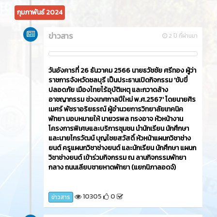
กุมภาพันธ์ 2024
ข่าวสาร
2 ปี ที่ผ่านมา
วันอังคารที่ 26 ธันวาคม 2566​ นายธวัชชัย ศรีทอง ผู้ว่า
ราชการจังหวัดชลบุรี เป็นประธานเปิดกิจกรรม 'ขับขี่
ปลอดภัย เมืองไทยไร้อุบัติเหตุ และกวาดล้าง
อาชญากรรม ช่วงเทศกาลปีใหม่ พ.ศ.2567' โดยนายศิร
เมศร์ พัชราอริยธรณ์ ผู้อำนวยการวิทยาลัยเทคนิค
พัทยา มอบหมายให้ นายวรพล ทรงอาจ หัวหน้างาน
โครงการพิเศษและบริการชุมชน นำนักเรียน นักศึกษา
และนายไกรวัฒน์ บุญไชยสวัสดิ์ หัวหน้าแผนกวิชาช่าง
ยนต์ ครูแผนกวิชาช่างยนต์ และนักเรียน นักศึกษา แผนก
วิชาช่างยนต์ เข้าร่วมกิจกรรม ณ ลานกิจกรรมพัทยา
กลาง ถนนเลียบชายหาดพัทยา (แยกนิภาลอดจ์)
10305
0
ข่าวสาร