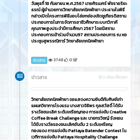
วันพุธที่ 18 กันยายน พ.ศ.2567 นายศิรเมศร์ พัชราอริยะ
ธรณ์ ผู้อำนวยการวิทยาลัยเทคนิคพัทยา ประธานในพิธี
กล่าวเปิดโครงการพิธีมอบโล่ยกย่องเชิดชูเกียรติสถาน
ประกอบการในการจัดการอาชีวศึกษาระบบทวิภาคี
คุณภาพสูงประจำปีการศึกษา 2567 โดยมีสถาน
ประกอบการเข้าร่วมจำนวน97 สถานประกอบการ ณ หอ
ประชุมสุพรรณิการ์ วิทยาลัยเทคนิคพัทยา
3748
0
ข่าวสาร
ข่าวสาร
3 เดือน ที่ผ่านมา
วิทยาลัยเทคนิคพัทยา ขอแสดงความยินดีกับศิษย์เก่า
แผนกวิชาการโรงแรม นางสาวจิธิพร กุลสวัสดิ์ ได้รับ
รางวัลชนะเลิศ ระดับเหรียญทอง การแข่งขัน Creative
Coffee Break Challenge และ นายกรวิชญ์ รังหอม
ได้รับรางวัลรองชนะเลิศอันดับ 2 ระดับเหรียญ
ทองแดง การแข่งขัน Pattaya Batender Contest ใน
เวทีการแข่งขัน Pattaya Hospitality Challenge