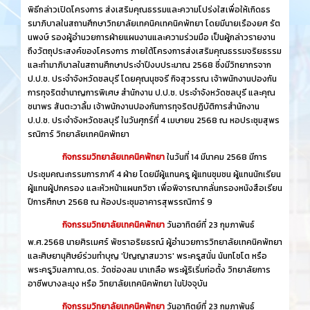
พิธีกล่าวเปิดโครงการ ส่งเสริมคุณธรรมและความโปร่งใสเพื่อให้เกิดธร
รมาภิบาลในสถานศึกษาวิทยาลัยเทคนิคเทคนิคพัทยา โดยมีนายเรืองยศ รัต
นพงษ์ รองผู้อำนวยการฝ่ายแผนงานและความร่วมมือ เป็นผู้กล่าวรายงาน
ถึงวัตถุประสงค์ของโครงการ ภายใต้โครงการส่งเสริมคุณธรรมจริยธรรม
และทำมาภิบาลในสถานศึกษาประจำปีงบประมาณ 2568 ซึ่งมีวิทยากรจาก
ป.ป.ช. ประจำจังหวัดชลบุรี โดยคุณนุชจรี กิจสุวรรณ เจ้าพนักงานปองกัน
การทุจริตชำนาญการพิเศษ สำนักงาน ป.ป.ช. ประจำจังหวัดชลบุรี และคุณ
ชนาพร สันตะวาลิ้ม เจ้าพนักงานปองกันการทุจริตปฏิบัติการสำนักงาน
ป.ป.ช. ประจำจังหวัดชลบุรี ในวันศุกร์ที่ 4 เมษายน 2568 ณ หอประชุมสุพร
รณิการ์ วิทยาลัยเทคนิคพัทยา
กิจกรรมวิทยาลัยเทคนิคพัทยา
ในวันที่ 14 มีนาคม 2568 มีการ
ประชุมคณะกรรมการภาคี 4 ฝ่าย โดยมีผู้แทนครู ผู้แทนชุมชน ผู้แทนนักเรียน
ผู้แทนผู้ปกครอง และหัวหน้าแผนกวิชา เพื่อพิจารณากลั่นกรองหนังสือเรียน
ปีการศึกษา 2568 ณ ห้องประชุมอาคารสุพรรณิการ์ 9
กิจกรรมวิทยาลัยเทคนิคพัทยา
วันอาทิตย์ที่ 23 กุมภาพันธ์
พ.ศ.2568 นายศิรเมศร์ พัชราอริยธรณ์ ผู้อำนวยการวิทยาลัยเทคนิคพัทยา
และศิษยานุศิษย์ร่วมทำบุญ 'ปัญญาสมวาร' พระครูสนั่น นันทโชโต หรือ
พระครูวิมลภาณ,ดร. วัดช่องลม นาเกลือ พระผู้ริเริ่มก่อตั้ง วิทยาลัยการ
อาชีพบางละมุง หรือ วิทยาลัยเทคนิคพัทยา ในปัจจุบัน
กิจกรรมวิทยาลัยเทคนิคพัทยา
วันอาทิตย์ที่ 23 กุมภาพันธ์