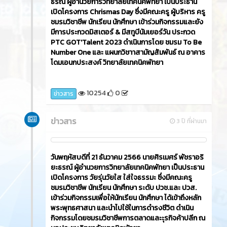
ธรณ์ ผู้อำนวยการวิทยาลัยเทคนิคพัทยา เป็นประธาน
เปิดโครงการ Chrismas Day ซึ่งมีคณะครู ผู้บริหาร ครู
ชมรมวิชาชีพ นักเรียน นักศึกษา เข้าร่วมกิจกรรมและยัง
มีการประกวดมิสเตอร์ & มีสทูบีนัมเยอร์วัน ประกวด
PTC GOT'Talent 2023 ดำเนินการโดย ชมรม To Be
Number One และ แผนกวิชาาสามัญสัมพันธ์ ณ อาคาร
โดมเอนกประสงค์ วิทยาลัยเทคนิคพัทยา
10254
0
ข่าวสาร
ข่าวสาร
3 ปี ที่ผ่านมา
วันพฤหัสบดีที่ 21 ธันวาคม 2566​ นายศิรเมศร์ พัชราอริ
ยะธรณ์ ผู้อำนวยการวิทยาลัยเทคนิคพัทยา เป็นประธาน
เปิดโครงการ วัยรุ่นวัยใส ใส่ใจธรรมะ ซึ่งมีคณะครู
ชมรมวิชาชีพ นักเรียน นักศึกษา ระดับ ปวช.และ ปวส.
เข้าร่วมกิจกรรมเพื่อให้นักเรียน นักศึกษา ได้เข้าถึงหลัก
พระพุทธศาสนา และนำไปใช้ในการดำรงชีวิต ดำเนิน
กิจกรรมโดยชมรมวิชาชีพการตลาดและะุรกิจค้าปลีก ณ