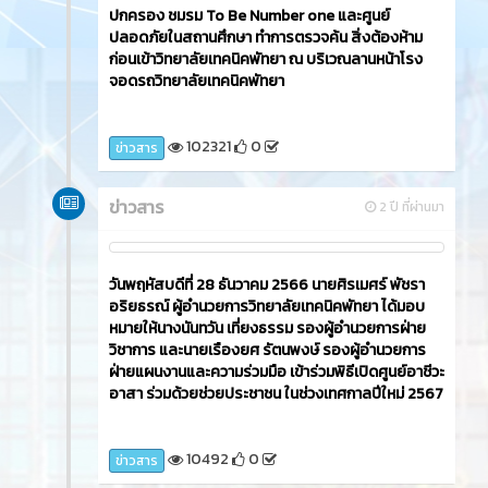
ปกครอง ชมรม To Be Number one และศูนย์
ปลอดภัยในสถานศึกษา ทำการตรวจค้น สิ่งต้องห้าม
ก่อนเข้าวิทยาลัยเทคนิคพัทยา ณ บริเวณลานหน้าโรง
จอดรถวิทยาลัยเทคนิคพัทยา
102321
0
ข่าวสาร
ข่าวสาร
2 ปี ที่ผ่านมา
วันพฤหัสบดีที่ 28 ธันวาคม 2566 นายศิรเมศร์ พัชรา
อริยธรณ์ ผู้อำนวยการวิทยาลัยเทคนิคพัทยา ได้มอบ
หมายให้นางนันทวัน เที่ยงธรรม รองผู้อำนวยการฝ่าย
วิชาการ และนายเรืองยศ รัตนพงษ์ รองผู้อำนวยการ
ฝ่ายแผนงานและความร่วมมือ เข้าร่วมพิธีเปิดศูนย์อาชีวะ
อาสา ร่วมด้วยช่วยประชาชน ในช่วงเทศกาลปีใหม่ 2567
10492
0
ข่าวสาร