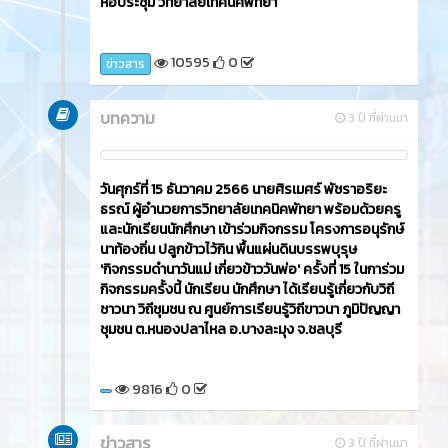
หอประชุม วิทยาลัยเทคนิคพัทยา
10595
0
ข่าวสาร
บทความ
3 ปี ที่ผ่านมา
วันศุกร์ที่ 15 ธันวาคม 2566​ นายศิรเมศร์ พัชราอริยะ
ธรณ์ ผู้อำนวยการวิทยาลัยเทคนิคพัทยา พร้อมด้วยครู
และนักเรียนนักศึกษา เข้าร่วมกิจกรรม โครงการอนุรักษ์
นาท้องถิ่น ปลูกข้าวไว้กิน พื้นแผ่นดินบรรพบุรุษ
'กิจกรรมดำนาวันแม่ เกี่ยวข้าววันพ่อ' ครั้งที่ 15 ในการ่วม
กิจกรรมครั้งนี้ นักเรียน นักศึกษา ได้เรียนรู้เกี่ยวกับวิถี
ชาวนา วิถีชุมชน ณ ศูนย์การเรียนรู้วิถีขาวนา ภูมิปัญญา
ชุมชน ต.หนองปลาไหล อ.บางละมุง จ.ชลบุรี
9816
0
ข่าวสาร
3 ปี ที่ผ่านมา