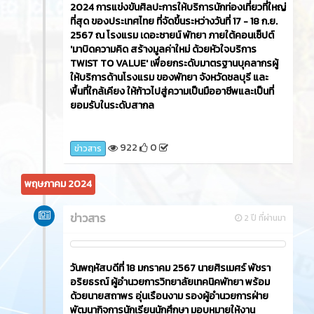
2024 การแข่งขันศิลปะการให้บริการนักท่องเที่ยวที่ใหญ่
ที่สุด ของประเทศไทย ที่จัดขึ้นระหว่างวันที่ 17 - 18 ก.ย.
2567 ณ โรงแรม เดอะซายน์ พัทยา ภายใต้คอนเซ็ปต์
'มาบิดความคิด สร้างมูลค่าใหม่ ด้วยหัวใจบริการ
TWIST TO VALUE' เพื่อยกระดับมาตรฐานบุคลากรผู้
ให้บริการด้านโรงแรม ของพัทยา จังหวัดชลบุรี และ
พื้นที่ใกล้เคียง ให้ก้าวไปสู่ความเป็นมืออาชีพและเป็นที่
ยอมรับในระดับสากล
922
0
ข่าวสาร
พฤษภาคม 2024
ข่าวสาร
2 ปี ที่ผ่านมา
วันพฤหัสบดีที่ 18 มกราคม 2567 นายศิรเมศร์ พัชรา
อริยธรณ์ ผู้อำนวยการวิทยาลัยเทคนิคพัทยา พร้อม
ด้วยนายสถาพร อุ่นเรือนงาม รองผู้อำนวยการฝ่าย
พัฒนากิจการนักเรียนนักศึกษา มอบหมายให้งาน