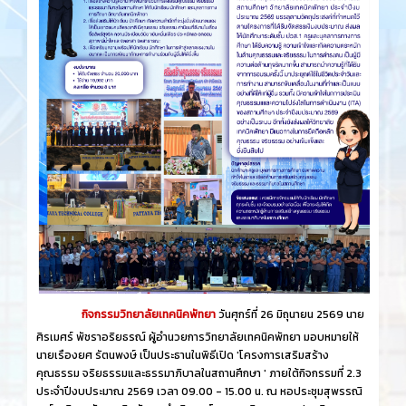
กิจกรรมวิทยาลัยเทคนิคพัทยา
วันศุกร์​ที่ 26 ​มิถุนายน​ 2569 นาย
ศิรเมศร์ พัชราอริยธรณ์ ผู้อำนวยการวิทยาลัยเทคนิคพัทยา มอบหมายให้
นายเรืองยศ รัตนพงษ์ เป็นประธานในพิธีเปิด 'โครงการเสริมสร้าง
คุณธรรม จริยธรรมและธรรมาภิบาลในสถานศึกษา ' ภายใต้กิจกรรมที่ 2.3
ประจำปีงบประมาณ 2569 เวลา 09.00 - 15.00 น. ณ หอประชุมสุพรรณิ