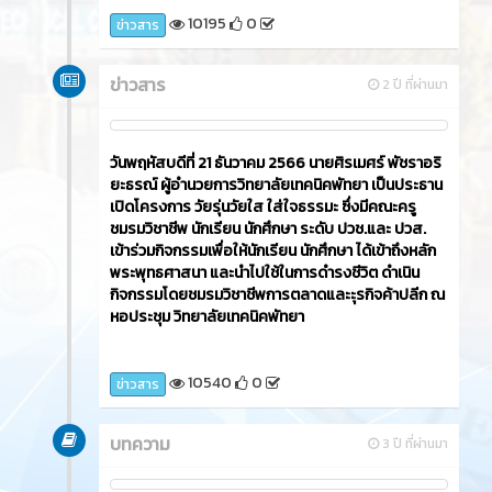
10195
0
ข่าวสาร
ข่าวสาร
2 ปี ที่ผ่านมา
วันพฤหัสบดีที่ 21 ธันวาคม 2566​ นายศิรเมศร์ พัชราอริ
ยะธรณ์ ผู้อำนวยการวิทยาลัยเทคนิคพัทยา เป็นประธาน
เปิดโครงการ วัยรุ่นวัยใส ใส่ใจธรรมะ ซึ่งมีคณะครู
ชมรมวิชาชีพ นักเรียน นักศึกษา ระดับ ปวช.และ ปวส.
เข้าร่วมกิจกรรมเพื่อให้นักเรียน นักศึกษา ได้เข้าถึงหลัก
พระพุทธศาสนา และนำไปใช้ในการดำรงชีวิต ดำเนิน
กิจกรรมโดยชมรมวิชาชีพการตลาดและะุรกิจค้าปลีก ณ
หอประชุม วิทยาลัยเทคนิคพัทยา
10540
0
ข่าวสาร
บทความ
3 ปี ที่ผ่านมา