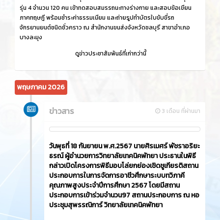
รุ่น 4 จำนวน 120 คน เข้าทดสอบสมรรถนะทางร่างกาย และสอบข้อเขียน
ภาคทฤษฎี พร้อมชำระค่าธรรมเนียม และถ่ายรูปทำบัตรใบขับขี่รถ
จักรยานยนต์ชนิดชั่วคราว ณ สำนักงานขนส่งจังหวัดชลบุรี สาขาอำเภอ
บางละมุง
ดูข่าวประชาสัมพันธ์ที่เก่ากว่านี้
พฤษภาคม 2026
ข่าวสาร
3 เดือน ที่ผ่านมา
วันพุธที่ 18 กันยายน พ.ศ.2567 นายศิรเมศร์ พัชราอริยะ
ธรณ์ ผู้อำนวยการวิทยาลัยเทคนิคพัทยา ประธานในพิธี
กล่าวเปิดโครงการพิธีมอบโล่ยกย่องเชิดชูเกียรติสถาน
ประกอบการในการจัดการอาชีวศึกษาระบบทวิภาคี
คุณภาพสูงประจำปีการศึกษา 2567 โดยมีสถาน
ประกอบการเข้าร่วมจำนวน97 สถานประกอบการ ณ หอ
ประชุมสุพรรณิการ์ วิทยาลัยเทคนิคพัทยา