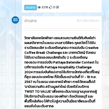
3216
0
ข่าวสาร
ข่าวสาร
3 เดือน ที่ผ่านมา
วิทยาลัยเทคนิคพัทยา ขอแสดงความยินดีกับศิษย์เก่า
แผนกวิชาการโรงแรม นางสาวจิธิพร กุลสวัสดิ์ ได้รับ
รางวัลชนะเลิศ ระดับเหรียญทอง การแข่งขัน Creative
Coffee Break Challenge และ นายกรวิชญ์ รังหอม
ได้รับรางวัลรองชนะเลิศอันดับ 2 ระดับเหรียญ
ทองแดง การแข่งขัน Pattaya Batender Contest ใน
เวทีการแข่งขัน Pattaya Hospitality Challenge
2024 การแข่งขันศิลปะการให้บริการนักท่องเที่ยวที่ใหญ่
ที่สุด ของประเทศไทย ที่จัดขึ้นระหว่างวันที่ 17 - 18 ก.ย.
2567 ณ โรงแรม เดอะซายน์ พัทยา ภายใต้คอนเซ็ปต์
'มาบิดความคิด สร้างมูลค่าใหม่ ด้วยหัวใจบริการ
TWIST TO VALUE' เพื่อยกระดับมาตรฐานบุคลากรผู้
ให้บริการด้านโรงแรม ของพัทยา จังหวัดชลบุรี และ
พื้นที่ใกล้เคียง ให้ก้าวไปสู่ความเป็นมืออาชีพและเป็นที่
ยอมรับในระดับสากล