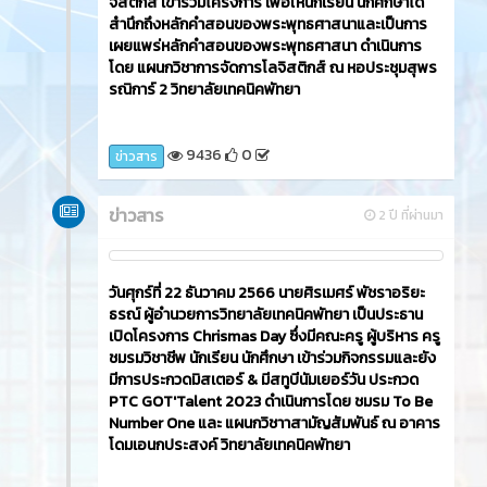
จิสติกส์ เข้าร่วมโครงการ เพื่อให้นักเรียน นักศึกษาได้
สำนึกถึงหลักคำสอนของพระพุทธศาสนาและเป็นการ
เผยแพร่หลักคำสอนของพระพุทธศาสนา ดำเนินการ
โดย แผนกวิชาการจัดการโลจิสติกส์ ณ หอประชุมสุพร
รณิการ์ 2 วิทยาลัยเทคนิคพัทยา
9436
0
ข่าวสาร
ข่าวสาร
2 ปี ที่ผ่านมา
วันศุกร์ที่ 22 ธันวาคม 2566​ นายศิรเมศร์ พัชราอริยะ
ธรณ์ ผู้อำนวยการวิทยาลัยเทคนิคพัทยา เป็นประธาน
เปิดโครงการ Chrismas Day ซึ่งมีคณะครู ผู้บริหาร ครู
ชมรมวิชาชีพ นักเรียน นักศึกษา เข้าร่วมกิจกรรมและยัง
มีการประกวดมิสเตอร์ & มีสทูบีนัมเยอร์วัน ประกวด
PTC GOT'Talent 2023 ดำเนินการโดย ชมรม To Be
Number One และ แผนกวิชาาสามัญสัมพันธ์ ณ อาคาร
โดมเอนกประสงค์ วิทยาลัยเทคนิคพัทยา