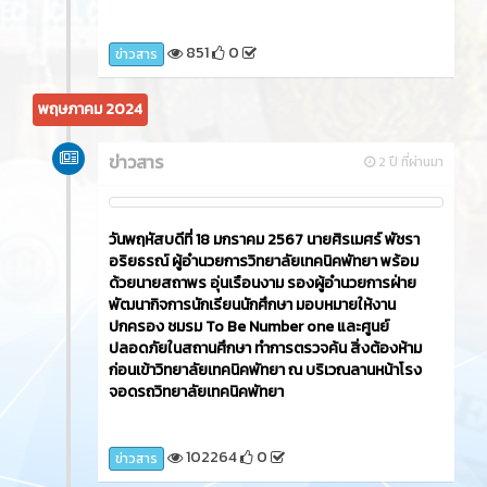
851
0
ข่าวสาร
พฤษภาคม 2024
ข่าวสาร
2 ปี ที่ผ่านมา
วันพฤหัสบดีที่ 18 มกราคม 2567 นายศิรเมศร์ พัชรา
อริยธรณ์ ผู้อำนวยการวิทยาลัยเทคนิคพัทยา พร้อม
ด้วยนายสถาพร อุ่นเรือนงาม รองผู้อำนวยการฝ่าย
พัฒนากิจการนักเรียนนักศึกษา มอบหมายให้งาน
ปกครอง ชมรม To Be Number one และศูนย์
ปลอดภัยในสถานศึกษา ทำการตรวจค้น สิ่งต้องห้าม
ก่อนเข้าวิทยาลัยเทคนิคพัทยา ณ บริเวณลานหน้าโรง
จอดรถวิทยาลัยเทคนิคพัทยา
102264
0
ข่าวสาร