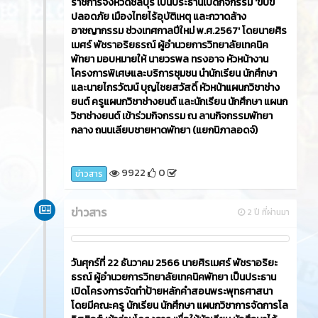
ราชการจังหวัดชลบุรี เป็นประธานเปิดกิจกรรม 'ขับขี่
ปลอดภัย เมืองไทยไร้อุบัติเหตุ และกวาดล้าง
อาชญากรรม ช่วงเทศกาลปีใหม่ พ.ศ.2567' โดยนายศิร
เมศร์ พัชราอริยธรณ์ ผู้อำนวยการวิทยาลัยเทคนิค
พัทยา มอบหมายให้ นายวรพล ทรงอาจ หัวหน้างาน
โครงการพิเศษและบริการชุมชน นำนักเรียน นักศึกษา
และนายไกรวัฒน์ บุญไชยสวัสดิ์ หัวหน้าแผนกวิชาช่าง
ยนต์ ครูแผนกวิชาช่างยนต์ และนักเรียน นักศึกษา แผนก
วิชาช่างยนต์ เข้าร่วมกิจกรรม ณ ลานกิจกรรมพัทยา
กลาง ถนนเลียบชายหาดพัทยา (แยกนิภาลอดจ์)
9922
0
ข่าวสาร
ข่าวสาร
2 ปี ที่ผ่านมา
วันศุกร์ที่ 22 ธันวาคม 2566​ นายศิรเมศร์ พัชราอริยะ
ธรณ์ ผู้อำนวยการวิทยาลัยเทคนิคพัทยา เป็นประธาน
เปิดโครงการจัดทำป้ายหลักคำสอนพระพุทธศาสนา
โดยมีคณะครู นักเรียน นักศึกษา แผนกวิชาการจัดการโล