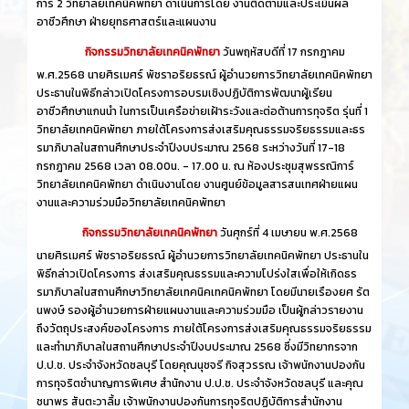
การ์ 2 วิทยาลัยเทคนิคพัทยา ดำเนินการโดย งานติดตามและประเมินผล
อาชีวศึกษา ฝ่ายยุทธศาสตร์และแผนงาน
กิจกรรมวิทยาลัยเทคนิคพัทยา
วันพฤหัสบดีที่ 17 กรกฎาคม
พ.ศ.2568 นายศิรเมศร์ พัชราอริยธรณ์ ผู้อำนวยการวิทยาลัยเทคนิคพัทยา
ประธานในพิธีกล่าวเปิดโครงการอบรมเชิงปฏิบัติการพัฒนาผู้เรียน
อาชีวศึกษาแกนนำ ในการเป็นเครือข่ายเฝ้าระวังและต่อต้านการทุจริต รุ่นที่ 1
วิทยาลัยเทคนิคพัทยา ภายใต้โครงการส่งเสริมคุณธรรมจริยธรรมและธร
รมาภิบาลในสถานศึกษาประจำปีงบประมาณ 2568 ระหว่างวันที่ 17-18
กรกฎาคม 2568 เวลา 08.00น. - 17.00 น. ณ ห้องประชุมสุพรรณิการ์
วิทยาลัยเทคนิคพัทยา ดำเนินงานโดย งานศูนย์ข้อมูลสารสนเทศฝ่ายแผน
งานและความร่วมมือวิทยาลัยเทคนิคพัทยา
กิจกรรมวิทยาลัยเทคนิคพัทยา
วันศุกร์ที่ 4 เมษายน พ.ศ.2568
นายศิรเมศร์ พัชราอริยธรณ์ ผู้อำนวยการวิทยาลัยเทคนิคพัทยา ประธานใน
พิธีกล่าวเปิดโครงการ ส่งเสริมคุณธรรมและความโปร่งใสเพื่อให้เกิดธร
รมาภิบาลในสถานศึกษาวิทยาลัยเทคนิคเทคนิคพัทยา โดยมีนายเรืองยศ รัต
นพงษ์ รองผู้อำนวยการฝ่ายแผนงานและความร่วมมือ เป็นผู้กล่าวรายงาน
ถึงวัตถุประสงค์ของโครงการ ภายใต้โครงการส่งเสริมคุณธรรมจริยธรรม
และทำมาภิบาลในสถานศึกษาประจำปีงบประมาณ 2568 ซึ่งมีวิทยากรจาก
ป.ป.ช. ประจำจังหวัดชลบุรี โดยคุณนุชจรี กิจสุวรรณ เจ้าพนักงานปองกัน
การทุจริตชำนาญการพิเศษ สำนักงาน ป.ป.ช. ประจำจังหวัดชลบุรี และคุณ
ชนาพร สันตะวาลิ้ม เจ้าพนักงานปองกันการทุจริตปฏิบัติการสำนักงาน