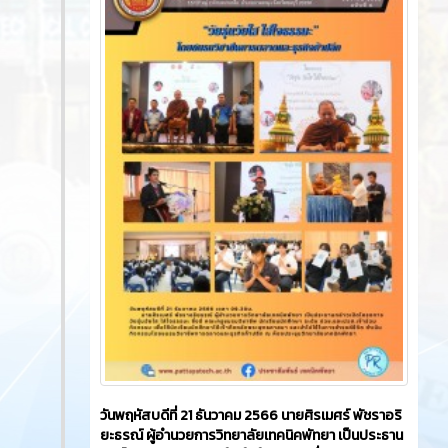
วันพฤหัสบดีที่ 21 ธันวาคม 2566​ นายศิรเมศร์ พัชราอริ
ยะธรณ์ ผู้อำนวยการวิทยาลัยเทคนิคพัทยา เป็นประธาน