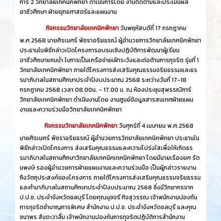
การ์ 2 วิทยาลัยเทคนิคพัทยา ดำเนินการโดย งานติดตามและประเมินผล
อาชีวศึกษา ฝ่ายยุทธศาสตร์และแผนงาน
กิจกรรมวิทยาลัยเทคนิคพัทยา
วันพฤหัสบดีที่ 17 กรกฎาคม
พ.ศ.2568 นายศิรเมศร์ พัชราอริยธรณ์ ผู้อำนวยการวิทยาลัยเทคนิคพัทยา
ประธานในพิธีกล่าวเปิดโครงการอบรมเชิงปฏิบัติการพัฒนาผู้เรียน
อาชีวศึกษาแกนนำ ในการเป็นเครือข่ายเฝ้าระวังและต่อต้านการทุจริต รุ่นที่ 1
วิทยาลัยเทคนิคพัทยา ภายใต้โครงการส่งเสริมคุณธรรมจริยธรรมและธร
รมาภิบาลในสถานศึกษาประจำปีงบประมาณ 2568 ระหว่างวันที่ 17-18
กรกฎาคม 2568 เวลา 08.00น. - 17.00 น. ณ ห้องประชุมสุพรรณิการ์
วิทยาลัยเทคนิคพัทยา ดำเนินงานโดย งานศูนย์ข้อมูลสารสนเทศฝ่ายแผน
งานและความร่วมมือวิทยาลัยเทคนิคพัทยา
กิจกรรมวิทยาลัยเทคนิคพัทยา
วันศุกร์ที่ 4 เมษายน พ.ศ.2568
นายศิรเมศร์ พัชราอริยธรณ์ ผู้อำนวยการวิทยาลัยเทคนิคพัทยา ประธานใน
พิธีกล่าวเปิดโครงการ ส่งเสริมคุณธรรมและความโปร่งใสเพื่อให้เกิดธร
รมาภิบาลในสถานศึกษาวิทยาลัยเทคนิคเทคนิคพัทยา โดยมีนายเรืองยศ รัต
นพงษ์ รองผู้อำนวยการฝ่ายแผนงานและความร่วมมือ เป็นผู้กล่าวรายงาน
ถึงวัตถุประสงค์ของโครงการ ภายใต้โครงการส่งเสริมคุณธรรมจริยธรรม
และทำมาภิบาลในสถานศึกษาประจำปีงบประมาณ 2568 ซึ่งมีวิทยากรจาก
ป.ป.ช. ประจำจังหวัดชลบุรี โดยคุณนุชจรี กิจสุวรรณ เจ้าพนักงานปองกัน
การทุจริตชำนาญการพิเศษ สำนักงาน ป.ป.ช. ประจำจังหวัดชลบุรี และคุณ
ชนาพร สันตะวาลิ้ม เจ้าพนักงานปองกันการทุจริตปฏิบัติการสำนักงาน