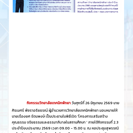
กิจกรรมวิทยาลัยเทคนิคพัทยา
วันศุกร์​ที่ 26 ​มิถุนายน​ 2569 นาย
ศิรเมศร์ พัชราอริยธรณ์ ผู้อำนวยการวิทยาลัยเทคนิคพัทยา มอบหมายให้
นายเรืองยศ รัตนพงษ์ เป็นประธานในพิธีเปิด 'โครงการเสริมสร้าง
คุณธรรม จริยธรรมและธรรมาภิบาลในสถานศึกษา ' ภายใต้กิจกรรมที่ 2.3
ประจำปีงบประมาณ 2569 เวลา 09.00 - 15.00 น. ณ หอประชุมสุพรรณิ