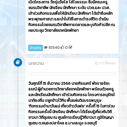
เปิดโครงการ วัยรุ่นวัยใส ใส่ใจธรรมะ ซึ่งมีคณะครู
ชมรมวิชาชีพ นักเรียน นักศึกษา ระดับ ปวช.และ ปวส.
เข้าร่วมกิจกรรมเพื่อให้นักเรียน นักศึกษา ได้เข้าถึงหลัก
พระพุทธศาสนา และนำไปใช้ในการดำรงชีวิต ดำเนิน
กิจกรรมโดยชมรมวิชาชีพการตลาดและะุรกิจค้าปลีก ณ
หอประชุม วิทยาลัยเทคนิคพัทยา
10540
0
ข่าวสาร
บทความ
3 ปี ที่ผ่านมา
วันศุกร์ที่ 15 ธันวาคม 2566​ นายศิรเมศร์ พัชราอริยะ
ธรณ์ ผู้อำนวยการวิทยาลัยเทคนิคพัทยา พร้อมด้วยครู
และนักเรียนนักศึกษา เข้าร่วมกิจกรรม โครงการอนุรักษ์
นาท้องถิ่น ปลูกข้าวไว้กิน พื้นแผ่นดินบรรพบุรุษ
'กิจกรรมดำนาวันแม่ เกี่ยวข้าววันพ่อ' ครั้งที่ 15 ในการ่วม
กิจกรรมครั้งนี้ นักเรียน นักศึกษา ได้เรียนรู้เกี่ยวกับวิถี
ชาวนา วิถีชุมชน ณ ศูนย์การเรียนรู้วิถีขาวนา ภูมิปัญญา
ชุมชน ต.หนองปลาไหล อ.บางละมุง จ.ชลบุรี