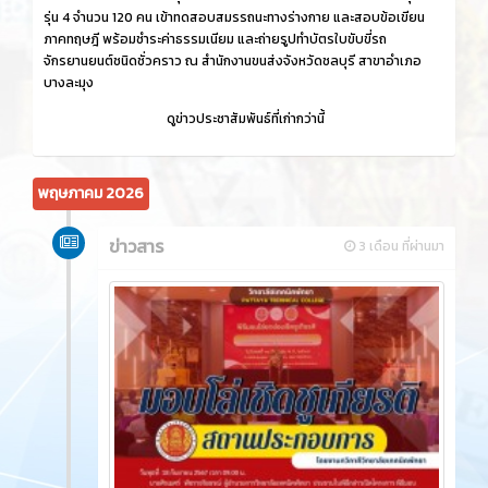
รุ่น 4 จำนวน 120 คน เข้าทดสอบสมรรถนะทางร่างกาย และสอบข้อเขียน
ภาคทฤษฎี พร้อมชำระค่าธรรมเนียม และถ่ายรูปทำบัตรใบขับขี่รถ
จักรยานยนต์ชนิดชั่วคราว ณ สำนักงานขนส่งจังหวัดชลบุรี สาขาอำเภอ
บางละมุง
ดูข่าวประชาสัมพันธ์ที่เก่ากว่านี้
พฤษภาคม 2026
ข่าวสาร
3 เดือน ที่ผ่านมา