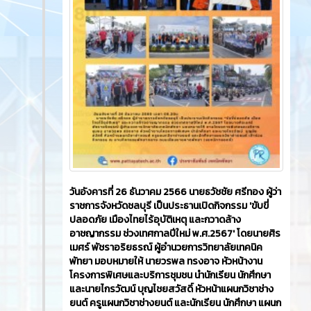
วันอังคารที่ 26 ธันวาคม 2566​ นายธวัชชัย ศรีทอง ผู้ว่า
ราชการจังหวัดชลบุรี เป็นประธานเปิดกิจกรรม 'ขับขี่
ปลอดภัย เมืองไทยไร้อุบัติเหตุ และกวาดล้าง
อาชญากรรม ช่วงเทศกาลปีใหม่ พ.ศ.2567' โดยนายศิร
เมศร์ พัชราอริยธรณ์ ผู้อำนวยการวิทยาลัยเทคนิค
พัทยา มอบหมายให้ นายวรพล ทรงอาจ หัวหน้างาน
โครงการพิเศษและบริการชุมชน นำนักเรียน นักศึกษา
และนายไกรวัฒน์ บุญไชยสวัสดิ์ หัวหน้าแผนกวิชาช่าง
ยนต์ ครูแผนกวิชาช่างยนต์ และนักเรียน นักศึกษา แผนก