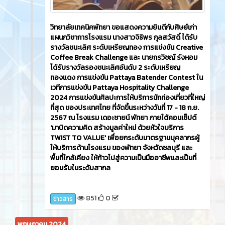
วิทยาลัยเทคนิคพัทยา ขอแสดงความยินดีกับศิษย์เก่า
แผนกวิชาการโรงแรม นางสาวจิธิพร กุลสวัสดิ์ ได้รับ
รางวัลชนะเลิศ ระดับเหรียญทอง การแข่งขัน Creative
Coffee Break Challenge และ นายกรวิชญ์ รังหอม
ได้รับรางวัลรองชนะเลิศอันดับ 2 ระดับเหรียญ
ทองแดง การแข่งขัน Pattaya Batender Contest ใน
เวทีการแข่งขัน Pattaya Hospitality Challenge
2024 การแข่งขันศิลปะการให้บริการนักท่องเที่ยวที่ใหญ่
ที่สุด ของประเทศไทย ที่จัดขึ้นระหว่างวันที่ 17 - 18 ก.ย.
2567 ณ โรงแรม เดอะซายน์ พัทยา ภายใต้คอนเซ็ปต์
'มาบิดความคิด สร้างมูลค่าใหม่ ด้วยหัวใจบริการ
TWIST TO VALUE' เพื่อยกระดับมาตรฐานบุคลากรผู้
ให้บริการด้านโรงแรม ของพัทยา จังหวัดชลบุรี และ
พื้นที่ใกล้เคียง ให้ก้าวไปสู่ความเป็นมืออาชีพและเป็นที่
ยอมรับในระดับสากล
851
0
ข่าวสาร
พฤษภาคม 2024