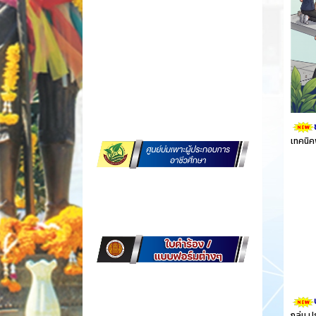
เทคนิค
กลุ่ม 