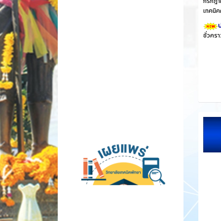
กรกฎาค
เทคนิค
ป
ชั่วคร