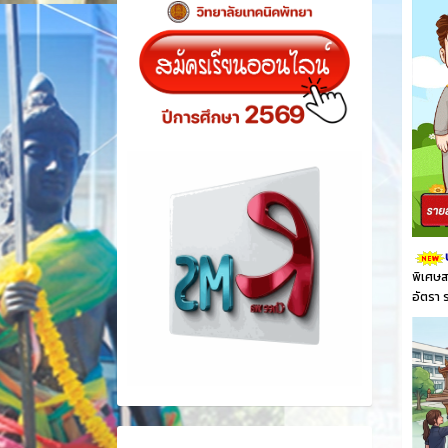
พิเศษส
อัตรา 