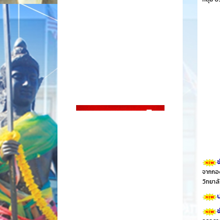
ข
จากกอง
วิทยา
ป
ข