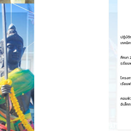
ปฎิบัต
เทคนิค
ศึกษา 
(เรียน
โครงกา
เรียนฟร
คอมพิว
อิเล็ก