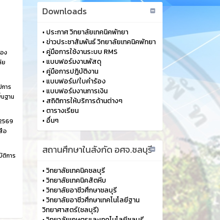
Downloads
•
ประกาศ วิทยาลัยเทคนิคพัทยา
•
ข่าวประชาสัมพันธ์ วิทยาลัยเทคนิคพัทยา
•
คู่มือการใช้งานระบบ RMS
้อง
•
แบบฟอร์มงานพัสดุ
ัย
•
คู่มือการปฎิบัติงาน
•
แบบฟอร์ม/ใบคำร้อง
ปีการ
•
แบบฟอร์มงานการเงิน
ื้นฐาน
•
สถิติการให้บริการด้านต่างๆ
•
ตารางเรียน
•
อื่นๆ
 2569
สือ
สถานศึกษาในสังกัด อศจ.ชลบุรี
ัติการ
•
วิทยาลัยเทคนิคชลบุรี
•
วิทยาลัยเทคนิคสัตหีบ
•
วิทยาลัยอาชีวศึกษาชลบุรี
•
วิทยาลัยอาชีวศึกษาเทคโนโลยีฐาน
วิทยาศาสตร์(ชลบุรี)
•
วิทยาลัยเกษตรและเทคโนโลยีชลบุรี