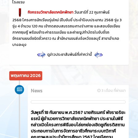
โรงแรม
กิจกรรมวิทยาลัยเทคนิคพัทยา
วันเสาร์ที่ 22 กุมภาพันธ์
2568 โครงการนักเรียนรุ่นใหม่ มีใบขับขี่ ประจำปีงบประมาณ 2568 รุ่น 3
รุ่น 4 จำนวน 120 คน เข้าทดสอบสมรรถนะทางร่างกาย และสอบข้อเขียน
ภาคทฤษฎี พร้อมชำระค่าธรรมเนียม และถ่ายรูปทำบัตรใบขับขี่รถ
จักรยานยนต์ชนิดชั่วคราว ณ สำนักงานขนส่งจังหวัดชลบุรี สาขาอำเภอ
บางละมุง
ดูข่าวประชาสัมพันธ์ที่เก่ากว่านี้
พฤษภาคม 2026
News
3 เดือน ที่ผ่านมา
วันพุธที่ 18 กันยายน พ.ศ.2567 นายศิรเมศร์ พัชราอริยะ
ธรณ์ ผู้อำนวยการวิทยาลัยเทคนิคพัทยา ประธานในพิธี
กล่าวเปิดโครงการพิธีมอบโล่ยกย่องเชิดชูเกียรติสถาน
ประกอบการในการจัดการอาชีวศึกษาระบบทวิภาคี
คุณภาพสูงประจำปีการศึกษา 2567 โดยมีสถาน