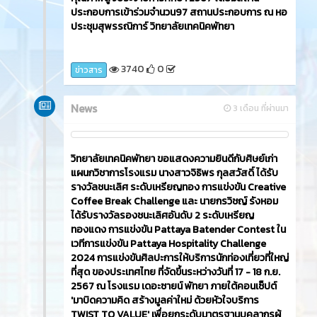
ประกอบการเข้าร่วมจำนวน97 สถานประกอบการ ณ หอ
ประชุมสุพรรณิการ์ วิทยาลัยเทคนิคพัทยา
3740
0
ข่าวสาร
News
3 เดือน ที่ผ่านมา
วิทยาลัยเทคนิคพัทยา ขอแสดงความยินดีกับศิษย์เก่า
แผนกวิชาการโรงแรม นางสาวจิธิพร กุลสวัสดิ์ ได้รับ
รางวัลชนะเลิศ ระดับเหรียญทอง การแข่งขัน Creative
Coffee Break Challenge และ นายกรวิชญ์ รังหอม
ได้รับรางวัลรองชนะเลิศอันดับ 2 ระดับเหรียญ
ทองแดง การแข่งขัน Pattaya Batender Contest ใน
เวทีการแข่งขัน Pattaya Hospitality Challenge
2024 การแข่งขันศิลปะการให้บริการนักท่องเที่ยวที่ใหญ่
ที่สุด ของประเทศไทย ที่จัดขึ้นระหว่างวันที่ 17 - 18 ก.ย.
2567 ณ โรงแรม เดอะซายน์ พัทยา ภายใต้คอนเซ็ปต์
'มาบิดความคิด สร้างมูลค่าใหม่ ด้วยหัวใจบริการ
TWIST TO VALUE' เพื่อยกระดับมาตรฐานบุคลากรผู้