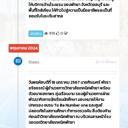
ให้บริการด้านโรงแรม ของพัทยา จังหวัดชลบุรี และ
พื้นที่ใกล้เคียง ให้ก้าวไปสู่ความเป็นมืออาชีพและเป็นที่
ยอมรับในระดับสากล
919
0
ข่าวสาร
พฤษภาคม 2024
News
2 ปี ที่ผ่านมา
วันพฤหัสบดีที่ 18 มกราคม 2567 นายศิรเมศร์ พัชรา
อริยธรณ์ ผู้อำนวยการวิทยาลัยเทคนิคพัทยา พร้อม
ด้วยนายสถาพร อุ่นเรือนงาม รองผู้อำนวยการฝ่าย
พัฒนากิจการนักเรียนนักศึกษา มอบหมายให้งาน
ปกครอง ชมรม To Be Number one และศูนย์
ปลอดภัยในสถานศึกษา ทำการตรวจค้น สิ่งต้องห้าม
ก่อนเข้าวิทยาลัยเทคนิคพัทยา ณ บริเวณลานหน้าโรง
จอดรถวิทยาลัยเทคนิคพัทยา