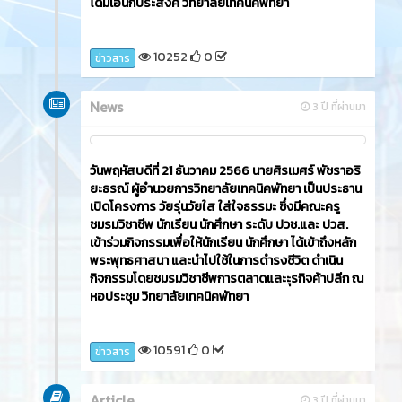
โดมเอนกประสงค์ วิทยาลัยเทคนิคพัทยา
10252
0
ข่าวสาร
News
3 ปี ที่ผ่านมา
วันพฤหัสบดีที่ 21 ธันวาคม 2566​ นายศิรเมศร์ พัชราอริ
ยะธรณ์ ผู้อำนวยการวิทยาลัยเทคนิคพัทยา เป็นประธาน
เปิดโครงการ วัยรุ่นวัยใส ใส่ใจธรรมะ ซึ่งมีคณะครู
ชมรมวิชาชีพ นักเรียน นักศึกษา ระดับ ปวช.และ ปวส.
เข้าร่วมกิจกรรมเพื่อให้นักเรียน นักศึกษา ได้เข้าถึงหลัก
พระพุทธศาสนา และนำไปใช้ในการดำรงชีวิต ดำเนิน
กิจกรรมโดยชมรมวิชาชีพการตลาดและะุรกิจค้าปลีก ณ
หอประชุม วิทยาลัยเทคนิคพัทยา
10591
0
ข่าวสาร
Article
3 ปี ที่ผ่านมา