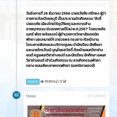
วันอังคารที่ 26 ธันวาคม 2566​ นายธวัชชัย ศรีทอง ผู้ว่า
ราชการจังหวัดชลบุรี เป็นประธานเปิดกิจกรรม 'ขับขี่
ปลอดภัย เมืองไทยไร้อุบัติเหตุ และกวาดล้าง
อาชญากรรม ช่วงเทศกาลปีใหม่ พ.ศ.2567' โดยนายศิร
เมศร์ พัชราอริยธรณ์ ผู้อำนวยการวิทยาลัยเทคนิค
พัทยา มอบหมายให้ นายวรพล ทรงอาจ หัวหน้างาน
โครงการพิเศษและบริการชุมชน นำนักเรียน นักศึกษา
และนายไกรวัฒน์ บุญไชยสวัสดิ์ หัวหน้าแผนกวิชาช่าง
ยนต์ ครูแผนกวิชาช่างยนต์ และนักเรียน นักศึกษา แผนก
วิชาช่างยนต์ เข้าร่วมกิจกรรม ณ ลานกิจกรรมพัทยา
กลาง ถนนเลียบชายหาดพัทยา (แยกนิภาลอดจ์)
10304
0
ข่าวสาร
News
2 ปี ที่ผ่านมา