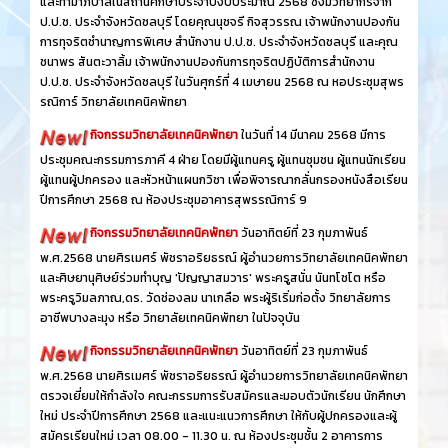
และทำมาภิบาลในสถานศึกษาประจำปีงบประมาณ 2568 ซึ่งมีวิทยากรจาก
ป.ป.ช. ประจำจังหวัดชลบุรี โดยคุณนุชจรี กิจสุวรรณ เจ้าพนักงานปองกัน
การทุจริตชำนาญการพิเศษ สำนักงาน ป.ป.ช. ประจำจังหวัดชลบุรี และคุณ
ชนาพร สันตะวาลิ้ม เจ้าพนักงานปองกันการทุจริตปฏิบัติการสำนักงาน
ป.ป.ช. ประจำจังหวัดชลบุรี ในวันศุกร์ที่ 4 เมษายน 2568 ณ หอประชุมสุพร
รณิการ์ วิทยาลัยเทคนิคพัทยา
กิจกรรมวิทยาลัยเทคนิคพัทยา
ในวันที่ 14 มีนาคม 2568 มีการ
ประชุมคณะกรรมการภาคี 4 ฝ่าย โดยมีผู้แทนครู ผู้แทนชุมชน ผู้แทนนักเรียน
ผู้แทนผู้ปกครอง และหัวหน้าแผนกวิชา เพื่อพิจารณากลั่นกรองหนังสือเรียน
ปีการศึกษา 2568 ณ ห้องประชุมอาคารสุพรรณิการ์ 9
กิจกรรมวิทยาลัยเทคนิคพัทยา
วันอาทิตย์ที่ 23 กุมภาพันธ์
พ.ศ.2568 นายศิรเมศร์ พัชราอริยธรณ์ ผู้อำนวยการวิทยาลัยเทคนิคพัทยา
และศิษยานุศิษย์ร่วมทำบุญ 'ปัญญาสมวาร' พระครูสนั่น นันทโชโต หรือ
พระครูวิมลภาณ,ดร. วัดช่องลม นาเกลือ พระผู้ริเริ่มก่อตั้ง วิทยาลัยการ
อาชีพบางละมุง หรือ วิทยาลัยเทคนิคพัทยา ในปัจจุบัน
กิจกรรมวิทยาลัยเทคนิคพัทยา
วันอาทิตย์ที่ 23 กุมภาพันธ์
พ.ศ.2568 นายศิรเมศร์ พัชราอริยธรณ์ ผู้อำนวยการวิทยาลัยเทคนิคพัทยา
ตรวจเยี่ยมให้กำลังใจ คณะกรรมการรับสมัครและมอบตัวนักเรียน นักศึกษา
ใหม่ ประจำปีการศึกษา 2568 และแนะแนวการศึกษา ให้กับผู้ปกครองและผู้
สมัครเรียนใหม่ เวลา 08.00 - 11.30 น. ณ ห้องประชุมชั้น 2 อาคารการ