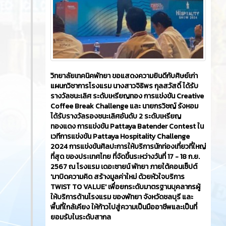
วิทยาลัยเทคนิคพัทยา ขอแสดงความยินดีกับศิษย์เก่า
แผนกวิชาการโรงแรม นางสาวจิธิพร กุลสวัสดิ์ ได้รับ
รางวัลชนะเลิศ ระดับเหรียญทอง การแข่งขัน Creative
Coffee Break Challenge และ นายกรวิชญ์ รังหอม
ได้รับรางวัลรองชนะเลิศอันดับ 2 ระดับเหรียญ
ทองแดง การแข่งขัน Pattaya Batender Contest ใน
เวทีการแข่งขัน Pattaya Hospitality Challenge
2024 การแข่งขันศิลปะการให้บริการนักท่องเที่ยวที่ใหญ่
ที่สุด ของประเทศไทย ที่จัดขึ้นระหว่างวันที่ 17 - 18 ก.ย.
2567 ณ โรงแรม เดอะซายน์ พัทยา ภายใต้คอนเซ็ปต์
'มาบิดความคิด สร้างมูลค่าใหม่ ด้วยหัวใจบริการ
TWIST TO VALUE' เพื่อยกระดับมาตรฐานบุคลากรผู้
ให้บริการด้านโรงแรม ของพัทยา จังหวัดชลบุรี และ
พื้นที่ใกล้เคียง ให้ก้าวไปสู่ความเป็นมืออาชีพและเป็นที่
ยอมรับในระดับสากล