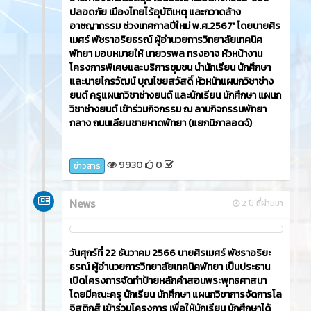
ปลอดภัย เมืองไทยไร้อุบัติเหตุ และกวาดล้าง
อาชญากรรม ช่วงเทศกาลปีใหม่ พ.ศ.2567' โดยนายศิร
เมศร์ พัชราอริยธรณ์ ผู้อำนวยการวิทยาลัยเทคนิค
พัทยา มอบหมายให้ นายวรพล ทรงอาจ หัวหน้างาน
โครงการพิเศษและบริการชุมชน นำนักเรียน นักศึกษา
และนายไกรวัฒน์ บุญไชยสวัสดิ์ หัวหน้าแผนกวิชาช่าง
ยนต์ ครูแผนกวิชาช่างยนต์ และนักเรียน นักศึกษา แผนก
วิชาช่างยนต์ เข้าร่วมกิจกรรม ณ ลานกิจกรรมพัทยา
กลาง ถนนเลียบชายหาดพัทยา (แยกนิภาลอดจ์)
9930
0
ข่าวสาร
News
2 ปี ที่ผ่านมา
วันศุกร์ที่ 22 ธันวาคม 2566​ นายศิรเมศร์ พัชราอริยะ
ธรณ์ ผู้อำนวยการวิทยาลัยเทคนิคพัทยา เป็นประธาน
เปิดโครงการจัดทำป้ายหลักคำสอนพระพุทธศาสนา
โดยมีคณะครู นักเรียน นักศึกษา แผนกวิชาการจัดการโล
จิสติกส์ เข้าร่วมโครงการ เพื่อให้นักเรียน นักศึกษาได้