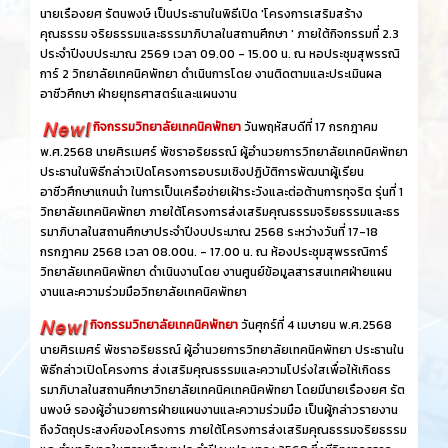
นายเรืองยศ รัตนพงษ์ เป็นประธานในพิธีเปิด 'โครงการเสริมสร้าง
คุณธรรม จริยธรรมและธรรมาภิบาลในสถานศึกษา ' ภายใต้กิจกรรมที่ 2.3
ประจำปีงบประมาณ 2569 เวลา 09.00 - 15.00 น. ณ หอประชุมสุพรรณิ
การ์ 2 วิทยาลัยเทคนิคพัทยา ดำเนินการโดย งานติดตามและประเมินผล
อาชีวศึกษา ฝ่ายยุทธศาสตร์และแผนงาน
กิจกรรมวิทยาลัยเทคนิคพัทยา
วันพฤหัสบดีที่ 17 กรกฎาคม
พ.ศ.2568 นายศิรเมศร์ พัชราอริยธรณ์ ผู้อำนวยการวิทยาลัยเทคนิคพัทยา
ประธานในพิธีกล่าวเปิดโครงการอบรมเชิงปฏิบัติการพัฒนาผู้เรียน
อาชีวศึกษาแกนนำ ในการเป็นเครือข่ายเฝ้าระวังและต่อต้านการทุจริต รุ่นที่ 1
วิทยาลัยเทคนิคพัทยา ภายใต้โครงการส่งเสริมคุณธรรมจริยธรรมและธร
รมาภิบาลในสถานศึกษาประจำปีงบประมาณ 2568 ระหว่างวันที่ 17-18
กรกฎาคม 2568 เวลา 08.00น. - 17.00 น. ณ ห้องประชุมสุพรรณิการ์
วิทยาลัยเทคนิคพัทยา ดำเนินงานโดย งานศูนย์ข้อมูลสารสนเทศฝ่ายแผน
งานและความร่วมมือวิทยาลัยเทคนิคพัทยา
กิจกรรมวิทยาลัยเทคนิคพัทยา
วันศุกร์ที่ 4 เมษายน พ.ศ.2568
นายศิรเมศร์ พัชราอริยธรณ์ ผู้อำนวยการวิทยาลัยเทคนิคพัทยา ประธานใน
พิธีกล่าวเปิดโครงการ ส่งเสริมคุณธรรมและความโปร่งใสเพื่อให้เกิดธร
รมาภิบาลในสถานศึกษาวิทยาลัยเทคนิคเทคนิคพัทยา โดยมีนายเรืองยศ รัต
นพงษ์ รองผู้อำนวยการฝ่ายแผนงานและความร่วมมือ เป็นผู้กล่าวรายงาน
ถึงวัตถุประสงค์ของโครงการ ภายใต้โครงการส่งเสริมคุณธรรมจริยธรรม