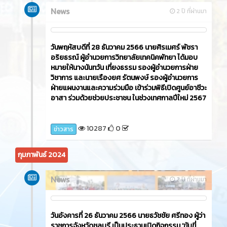
News
2 ปี ที่ผ่านมา
วันพฤหัสบดีที่ 28 ธันวาคม 2566 นายศิรเมศร์ พัชรา
อริยธรณ์ ผู้อำนวยการวิทยาลัยเทคนิคพัทยา ได้มอบ
หมายให้นางนันทวัน เที่ยงธรรม รองผู้อำนวยการฝ่าย
วิชาการ และนายเรืองยศ รัตนพงษ์ รองผู้อำนวยการ
ฝ่ายแผนงานและความร่วมมือ เข้าร่วมพิธีเปิดศูนย์อาชีวะ
อาสา ร่วมด้วยช่วยประชาชน ในช่วงเทศกาลปีใหม่ 2567
10287
0
ข่าวสาร
กุมภาพันธ์ 2024
News
2 ปี ที่ผ่านมา
วันอังคารที่ 26 ธันวาคม 2566​ นายธวัชชัย ศรีทอง ผู้ว่า
ราชการจังหวัดชลบุรี เป็นประธานเปิดกิจกรรม 'ขับขี่