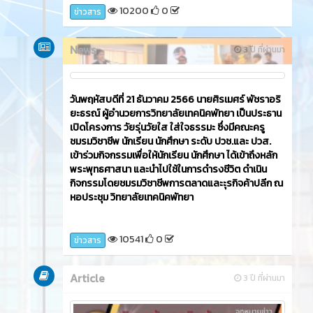
10200
0
ข่าวสาร
News
3 ปี ที่ผ่านมา
วันพฤหัสบดีที่ 21 ธันวาคม 2566​ นายศิรเมศร์ พัชราอริ
ยะธรณ์ ผู้อำนวยการวิทยาลัยเทคนิคพัทยา เป็นประธาน
เปิดโครงการ วัยรุ่นวัยใส ใส่ใจธรรมะ ซึ่งมีคณะครู
ชมรมวิชาชีพ นักเรียน นักศึกษา ระดับ ปวช.และ ปวส.
เข้าร่วมกิจกรรมเพื่อให้นักเรียน นักศึกษา ได้เข้าถึงหลัก
พระพุทธศาสนา และนำไปใช้ในการดำรงชีวิต ดำเนิน
กิจกรรมโดยชมรมวิชาชีพการตลาดและะุรกิจค้าปลีก ณ
หอประชุม วิทยาลัยเทคนิคพัทยา
10541
0
ข่าวสาร
Article
3 ปี ที่ผ่านมา