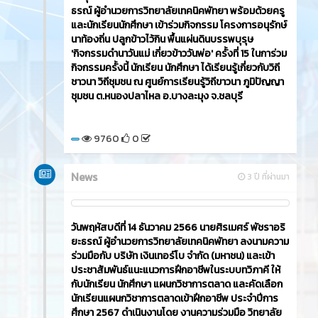
ธรณ์ ผู้อำนวยการวิทยาลัยเทคนิคพัทยา พร้อมด้วยครู
และนักเรียนนักศึกษา เข้าร่วมกิจกรรม โครงการอนุรักษ์
นาท้องถิ่น ปลูกข้าวไว้กิน พื้นแผ่นดินบรรพบุรุษ
'กิจกรรมดำนาวันแม่ เกี่ยวข้าววันพ่อ' ครั้งที่ 15 ในการ่วม
กิจกรรมครั้งนี้ นักเรียน นักศึกษา ได้เรียนรู้เกี่ยวกับวิถี
ชาวนา วิถีชุมชน ณ ศูนย์การเรียนรู้วิถีขาวนา ภูมิปัญญา
ชุมชน ต.หนองปลาไหล อ.บางละมุง จ.ชลบุรี
9760
0
News
3 ปี ที่ผ่านมา
วันพฤหัสบดีที่ 14 ธันวาคม 2566​ นายศิรเมศร์ พัชราอริ
ยะธรณ์ ผู้อำนวยการวิทยาลัยเทคนิคพัทยา ลงนามความ
ร่วมมือกับ บริษัท เงินเทอร์โบ จำกัด (มหาชน) และเข้า
ประชาสัมพันธ์แนะแนวการฝึกอาชีพในระบบทวิภาคี ให้
กับนักเรียน นักศึกษา แผนกวิชาการตลาด และคัดเลือก
นักเรียนแผนกวิชาการตลาดเข้าฝึกอาชีพ ประจำปีการ
ศึกษา 2567 ดำเนินงานโดย งานความร่วมมือ วิทยาลัย