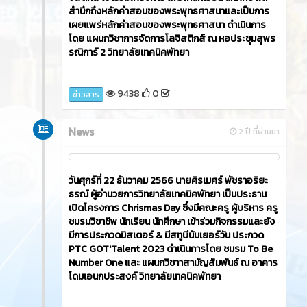
สำนึกถึงหลักคำสอนของพระพุทธศาสนาและเป็นการ
เผยแพร่หลักคำสอนของพระพุทธศาสนา ดำเนินการ
โดย แผนกวิชาการจัดการโลจิสติกส์ ณ หอประชุมสุพร
รณิการ์ 2 วิทยาลัยเทคนิคพัทยา
9438
0
ข่าวสาร
News
2 ปี ที่ผ่านมา
วันศุกร์ที่ 22 ธันวาคม 2566​ นายศิรเมศร์ พัชราอริยะ
ธรณ์ ผู้อำนวยการวิทยาลัยเทคนิคพัทยา เป็นประธาน
เปิดโครงการ Chrismas Day ซึ่งมีคณะครู ผู้บริหาร ครู
ชมรมวิชาชีพ นักเรียน นักศึกษา เข้าร่วมกิจกรรมและยัง
มีการประกวดมิสเตอร์ & มีสทูบีนัมเยอร์วัน ประกวด
PTC GOT'Talent 2023 ดำเนินการโดย ชมรม To Be
Number One และ แผนกวิชาาสามัญสัมพันธ์ ณ อาคาร
โดมเอนกประสงค์ วิทยาลัยเทคนิคพัทยา