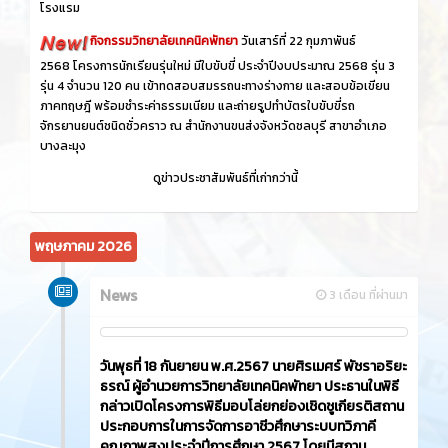
โรงแรม
กิจกรรมวิทยาลัยเทคนิคพัทยา
วันเสาร์ที่ 22 กุมภาพันธ์
2568 โครงการนักเรียนรุ่นใหม่ มีใบขับขี่ ประจำปีงบประมาณ 2568 รุ่น 3
รุ่น 4 จำนวน 120 คน เข้าทดสอบสมรรถนะทางร่างกาย และสอบข้อเขียน
ภาคทฤษฎี พร้อมชำระค่าธรรมเนียม และถ่ายรูปทำบัตรใบขับขี่รถ
จักรยานยนต์ชนิดชั่วคราว ณ สำนักงานขนส่งจังหวัดชลบุรี สาขาอำเภอ
บางละมุง
ดูข่าวประชาสัมพันธ์ที่เก่ากว่านี้
พฤษภาคม 2026
News
3 เดือน ที่ผ่านมา
วันพุธที่ 18 กันยายน พ.ศ.2567 นายศิรเมศร์ พัชราอริยะ
ธรณ์ ผู้อำนวยการวิทยาลัยเทคนิคพัทยา ประธานในพิธี
กล่าวเปิดโครงการพิธีมอบโล่ยกย่องเชิดชูเกียรติสถาน
ประกอบการในการจัดการอาชีวศึกษาระบบทวิภาคี
คุณภาพสูงประจำปีการศึกษา 2567 โดยมีสถาน