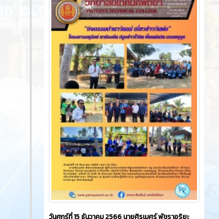
วันศุกร์ที่ 15 ธันวาคม 2566​ นายศิรเมศร์ พัชราอริยะ