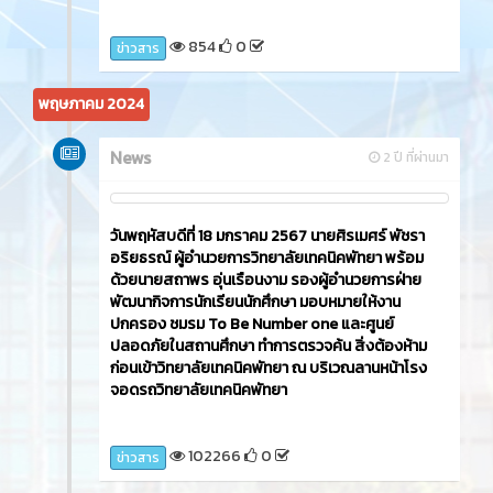
854
0
ข่าวสาร
พฤษภาคม 2024
News
2 ปี ที่ผ่านมา
วันพฤหัสบดีที่ 18 มกราคม 2567 นายศิรเมศร์ พัชรา
อริยธรณ์ ผู้อำนวยการวิทยาลัยเทคนิคพัทยา พร้อม
ด้วยนายสถาพร อุ่นเรือนงาม รองผู้อำนวยการฝ่าย
พัฒนากิจการนักเรียนนักศึกษา มอบหมายให้งาน
ปกครอง ชมรม To Be Number one และศูนย์
ปลอดภัยในสถานศึกษา ทำการตรวจค้น สิ่งต้องห้าม
ก่อนเข้าวิทยาลัยเทคนิคพัทยา ณ บริเวณลานหน้าโรง
จอดรถวิทยาลัยเทคนิคพัทยา
102266
0
ข่าวสาร