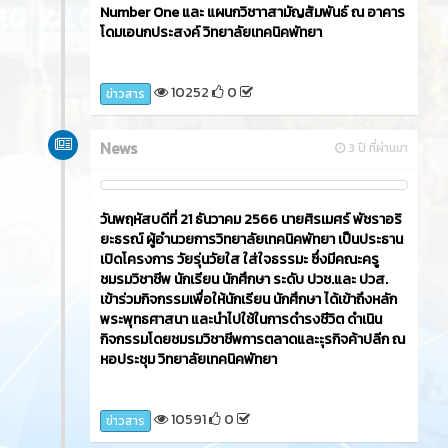
Number One และ แผนกวิชาาสามัญสัมพันธ์ ณ อาคาร
โดมเอนกประสงค์ วิทยาลัยเทคนิคพัทยา
10252
0
ข่าวสาร
News
3 ปี ที่ผ่านมา
วันพฤหัสบดีที่ 21 ธันวาคม 2566​ นายศิรเมศร์ พัชราอริ
ยะธรณ์ ผู้อำนวยการวิทยาลัยเทคนิคพัทยา เป็นประธาน
เปิดโครงการ วัยรุ่นวัยใส ใส่ใจธรรมะ ซึ่งมีคณะครู
ชมรมวิชาชีพ นักเรียน นักศึกษา ระดับ ปวช.และ ปวส.
เข้าร่วมกิจกรรมเพื่อให้นักเรียน นักศึกษา ได้เข้าถึงหลัก
พระพุทธศาสนา และนำไปใช้ในการดำรงชีวิต ดำเนิน
กิจกรรมโดยชมรมวิชาชีพการตลาดและะุรกิจค้าปลีก ณ
หอประชุม วิทยาลัยเทคนิคพัทยา
10591
0
ข่าวสาร