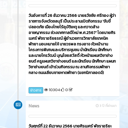
วันอังคารที่ 26 ธันวาคม 2566​ นายธวัชชัย ศรีทอง ผู้ว่า
ราชการจังหวัดชลบุรี เป็นประธานเปิดกิจกรรม 'ขับขี่
ปลอดภัย เมืองไทยไร้อุบัติเหตุ และกวาดล้าง
อาชญากรรม ช่วงเทศกาลปีใหม่ พ.ศ.2567' โดยนายศิร
เมศร์ พัชราอริยธรณ์ ผู้อำนวยการวิทยาลัยเทคนิค
พัทยา มอบหมายให้ นายวรพล ทรงอาจ หัวหน้างาน
โครงการพิเศษและบริการชุมชน นำนักเรียน นักศึกษา
และนายไกรวัฒน์ บุญไชยสวัสดิ์ หัวหน้าแผนกวิชาช่าง
ยนต์ ครูแผนกวิชาช่างยนต์ และนักเรียน นักศึกษา แผนก
วิชาช่างยนต์ เข้าร่วมกิจกรรม ณ ลานกิจกรรมพัทยา
กลาง ถนนเลียบชายหาดพัทยา (แยกนิภาลอดจ์)
10304
0
ข่าวสาร
News
3 ปี ที่ผ่านมา
วันศุกร์ที่ 22 ธันวาคม 2566​ นายศิรเมศร์ พัชราอริยะ