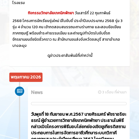
โรงแรม
กิจกรรมวิทยาลัยเทคนิคพัทยา
วันเสาร์ที่ 22 กุมภาพันธ์
2568 โครงการนักเรียนรุ่นใหม่ มีใบขับขี่ ประจำปีงบประมาณ 2568 รุ่น 3
รุ่น 4 จำนวน 120 คน เข้าทดสอบสมรรถนะทางร่างกาย และสอบข้อเขียน
ภาคทฤษฎี พร้อมชำระค่าธรรมเนียม และถ่ายรูปทำบัตรใบขับขี่รถ
จักรยานยนต์ชนิดชั่วคราว ณ สำนักงานขนส่งจังหวัดชลบุรี สาขาอำเภอ
บางละมุง
ดูข่าวประชาสัมพันธ์ที่เก่ากว่านี้
พฤษภาคม 2026
News
3 เดือน ที่ผ่านมา
วันพุธที่ 18 กันยายน พ.ศ.2567 นายศิรเมศร์ พัชราอริยะ
ธรณ์ ผู้อำนวยการวิทยาลัยเทคนิคพัทยา ประธานในพิธี
กล่าวเปิดโครงการพิธีมอบโล่ยกย่องเชิดชูเกียรติสถาน
ประกอบการในการจัดการอาชีวศึกษาระบบทวิภาคี
คุณภาพสูงประจำปีการศึกษา 2567 โดยมีสถาน