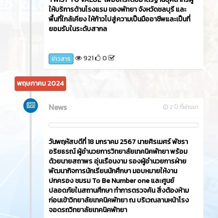
ให้บริการด้านโรงแรม ของพัทยา จังหวัดชลบุรี และ
พื้นที่ใกล้เคียง ให้ก้าวไปสู่ความเป็นมืออาชีพและเป็นที่
ยอมรับในระดับสากล
921
0
ข่าวสาร
พฤษภาคม 2024
News
2 ปี ที่ผ่านมา
วันพฤหัสบดีที่ 18 มกราคม 2567 นายศิรเมศร์ พัชรา
อริยธรณ์ ผู้อำนวยการวิทยาลัยเทคนิคพัทยา พร้อม
ด้วยนายสถาพร อุ่นเรือนงาม รองผู้อำนวยการฝ่าย
พัฒนากิจการนักเรียนนักศึกษา มอบหมายให้งาน
ปกครอง ชมรม To Be Number one และศูนย์
ปลอดภัยในสถานศึกษา ทำการตรวจค้น สิ่งต้องห้าม
ก่อนเข้าวิทยาลัยเทคนิคพัทยา ณ บริเวณลานหน้าโรง
จอดรถวิทยาลัยเทคนิคพัทยา