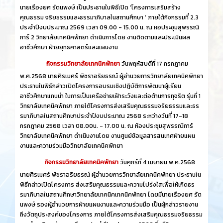
นายเรืองยศ รัตนพงษ์ เป็นประธานในพิธีเปิด 'โครงการเสริมสร้าง
คุณธรรม จริยธรรมและธรรมาภิบาลในสถานศึกษา ' ภายใต้กิจกรรมที่ 2.3
ประจำปีงบประมาณ 2569 เวลา 09.00 - 15.00 น. ณ หอประชุมสุพรรณิ
การ์ 2 วิทยาลัยเทคนิคพัทยา ดำเนินการโดย งานติดตามและประเมินผล
อาชีวศึกษา ฝ่ายยุทธศาสตร์และแผนงาน
กิจกรรมวิทยาลัยเทคนิคพัทยา
วันพฤหัสบดีที่ 17 กรกฎาคม
พ.ศ.2568 นายศิรเมศร์ พัชราอริยธรณ์ ผู้อำนวยการวิทยาลัยเทคนิคพัทยา
ประธานในพิธีกล่าวเปิดโครงการอบรมเชิงปฏิบัติการพัฒนาผู้เรียน
อาชีวศึกษาแกนนำ ในการเป็นเครือข่ายเฝ้าระวังและต่อต้านการทุจริต รุ่นที่ 1
วิทยาลัยเทคนิคพัทยา ภายใต้โครงการส่งเสริมคุณธรรมจริยธรรมและธร
รมาภิบาลในสถานศึกษาประจำปีงบประมาณ 2568 ระหว่างวันที่ 17-18
กรกฎาคม 2568 เวลา 08.00น. - 17.00 น. ณ ห้องประชุมสุพรรณิการ์
วิทยาลัยเทคนิคพัทยา ดำเนินงานโดย งานศูนย์ข้อมูลสารสนเทศฝ่ายแผน
งานและความร่วมมือวิทยาลัยเทคนิคพัทยา
กิจกรรมวิทยาลัยเทคนิคพัทยา
วันศุกร์ที่ 4 เมษายน พ.ศ.2568
นายศิรเมศร์ พัชราอริยธรณ์ ผู้อำนวยการวิทยาลัยเทคนิคพัทยา ประธานใน
พิธีกล่าวเปิดโครงการ ส่งเสริมคุณธรรมและความโปร่งใสเพื่อให้เกิดธร
รมาภิบาลในสถานศึกษาวิทยาลัยเทคนิคเทคนิคพัทยา โดยมีนายเรืองยศ รัต
นพงษ์ รองผู้อำนวยการฝ่ายแผนงานและความร่วมมือ เป็นผู้กล่าวรายงาน
ถึงวัตถุประสงค์ของโครงการ ภายใต้โครงการส่งเสริมคุณธรรมจริยธรรม