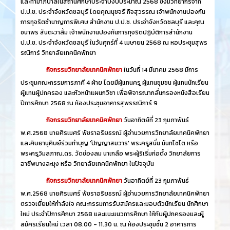
และทำมาภิบาลในสถานศึกษาประจำปีงบประมาณ 2568 ซึ่งมีวิทยากรจาก
ป.ป.ช. ประจำจังหวัดชลบุรี โดยคุณนุชจรี กิจสุวรรณ เจ้าพนักงานปองกัน
การทุจริตชำนาญการพิเศษ สำนักงาน ป.ป.ช. ประจำจังหวัดชลบุรี และคุณ
ชนาพร สันตะวาลิ้ม เจ้าพนักงานปองกันการทุจริตปฏิบัติการสำนักงาน
ป.ป.ช. ประจำจังหวัดชลบุรี ในวันศุกร์ที่ 4 เมษายน 2568 ณ หอประชุมสุพร
รณิการ์ วิทยาลัยเทคนิคพัทยา
กิจกรรมวิทยาลัยเทคนิคพัทยา
ในวันที่ 14 มีนาคม 2568 มีการ
ประชุมคณะกรรมการภาคี 4 ฝ่าย โดยมีผู้แทนครู ผู้แทนชุมชน ผู้แทนนักเรียน
ผู้แทนผู้ปกครอง และหัวหน้าแผนกวิชา เพื่อพิจารณากลั่นกรองหนังสือเรียน
ปีการศึกษา 2568 ณ ห้องประชุมอาคารสุพรรณิการ์ 9
กิจกรรมวิทยาลัยเทคนิคพัทยา
วันอาทิตย์ที่ 23 กุมภาพันธ์
พ.ศ.2568 นายศิรเมศร์ พัชราอริยธรณ์ ผู้อำนวยการวิทยาลัยเทคนิคพัทยา
และศิษยานุศิษย์ร่วมทำบุญ 'ปัญญาสมวาร' พระครูสนั่น นันทโชโต หรือ
พระครูวิมลภาณ,ดร. วัดช่องลม นาเกลือ พระผู้ริเริ่มก่อตั้ง วิทยาลัยการ
อาชีพบางละมุง หรือ วิทยาลัยเทคนิคพัทยา ในปัจจุบัน
กิจกรรมวิทยาลัยเทคนิคพัทยา
วันอาทิตย์ที่ 23 กุมภาพันธ์
พ.ศ.2568 นายศิรเมศร์ พัชราอริยธรณ์ ผู้อำนวยการวิทยาลัยเทคนิคพัทยา
ตรวจเยี่ยมให้กำลังใจ คณะกรรมการรับสมัครและมอบตัวนักเรียน นักศึกษา
ใหม่ ประจำปีการศึกษา 2568 และแนะแนวการศึกษา ให้กับผู้ปกครองและผู้
สมัครเรียนใหม่ เวลา 08.00 - 11.30 น. ณ ห้องประชุมชั้น 2 อาคารการ