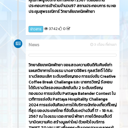
ประกอบการเข้าร่วมจำนวน97 สถานประกอบการ ณ หอ
ประชุมสุพรรณิการ์ วิทยาลัยเทคนิคพัทยา
3742
0
ข่าวสาร
News
3 เดือน ที่ผ่านมา
วิทยาลัยเทคนิคพัทยา ขอแสดงความยินดีกับศิษย์เก่า
แผนกวิชาการโรงแรม นางสาวจิธิพร กุลสวัสดิ์ ได้รับ
รางวัลชนะเลิศ ระดับเหรียญทอง การแข่งขัน Creative
Coffee Break Challenge และ นายกรวิชญ์ รังหอม
ได้รับรางวัลรองชนะเลิศอันดับ 2 ระดับเหรียญ
ทองแดง การแข่งขัน Pattaya Batender Contest ใน
เวทีการแข่งขัน Pattaya Hospitality Challenge
2024 การแข่งขันศิลปะการให้บริการนักท่องเที่ยวที่ใหญ่
ที่สุด ของประเทศไทย ที่จัดขึ้นระหว่างวันที่ 17 - 18 ก.ย.
2567 ณ โรงแรม เดอะซายน์ พัทยา ภายใต้คอนเซ็ปต์
'มาบิดความคิด สร้างมูลค่าใหม่ ด้วยหัวใจบริการ
TWIST TO VALUE' เพื่อยกระดับมาตรฐานบุคลากรผู้