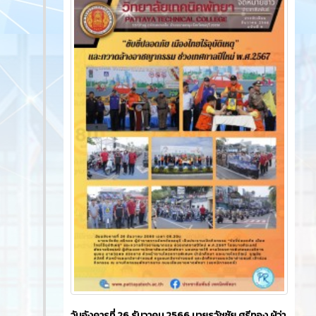
วันอังคารที่ 26 ธันวาคม 2566​ นายธวัชชัย ศรีทอง ผู้ว่า