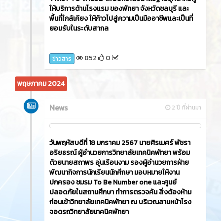
ให้บริการด้านโรงแรม ของพัทยา จังหวัดชลบุรี และ
พื้นที่ใกล้เคียง ให้ก้าวไปสู่ความเป็นมืออาชีพและเป็นที่
ยอมรับในระดับสากล
852
0
ข่าวสาร
พฤษภาคม 2024
News
2 ปี ที่ผ่านมา
วันพฤหัสบดีที่ 18 มกราคม 2567 นายศิรเมศร์ พัชรา
อริยธรณ์ ผู้อำนวยการวิทยาลัยเทคนิคพัทยา พร้อม
ด้วยนายสถาพร อุ่นเรือนงาม รองผู้อำนวยการฝ่าย
พัฒนากิจการนักเรียนนักศึกษา มอบหมายให้งาน
ปกครอง ชมรม To Be Number one และศูนย์
ปลอดภัยในสถานศึกษา ทำการตรวจค้น สิ่งต้องห้าม
ก่อนเข้าวิทยาลัยเทคนิคพัทยา ณ บริเวณลานหน้าโรง
จอดรถวิทยาลัยเทคนิคพัทยา