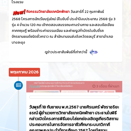
โรงแรม
กิจกรรมวิทยาลัยเทคนิคพัทยา
วันเสาร์ที่ 22 กุมภาพันธ์
2568 โครงการนักเรียนรุ่นใหม่ มีใบขับขี่ ประจำปีงบประมาณ 2568 รุ่น 3
รุ่น 4 จำนวน 120 คน เข้าทดสอบสมรรถนะทางร่างกาย และสอบข้อเขียน
ภาคทฤษฎี พร้อมชำระค่าธรรมเนียม และถ่ายรูปทำบัตรใบขับขี่รถ
จักรยานยนต์ชนิดชั่วคราว ณ สำนักงานขนส่งจังหวัดชลบุรี สาขาอำเภอ
บางละมุง
ดูข่าวประชาสัมพันธ์ที่เก่ากว่านี้
พฤษภาคม 2026
News
3 เดือน ที่ผ่านมา
วันพุธที่ 18 กันยายน พ.ศ.2567 นายศิรเมศร์ พัชราอริยะ
ธรณ์ ผู้อำนวยการวิทยาลัยเทคนิคพัทยา ประธานในพิธี
กล่าวเปิดโครงการพิธีมอบโล่ยกย่องเชิดชูเกียรติสถาน
ประกอบการในการจัดการอาชีวศึกษาระบบทวิภาคี
คุณภาพสูงประจำปีการศึกษา 2567 โดยมีสถาน