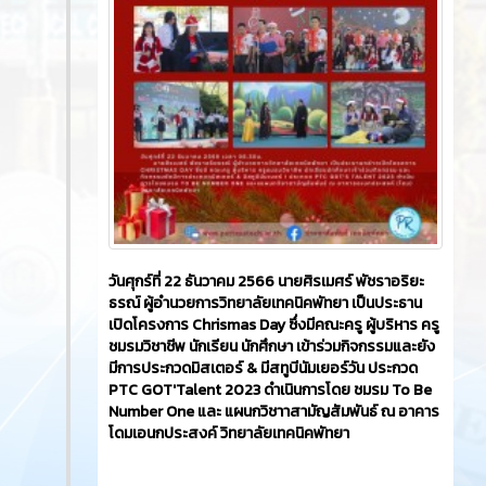
วันศุกร์ที่ 22 ธันวาคม 2566​ นายศิรเมศร์ พัชราอริยะ
ธรณ์ ผู้อำนวยการวิทยาลัยเทคนิคพัทยา เป็นประธาน
เปิดโครงการ Chrismas Day ซึ่งมีคณะครู ผู้บริหาร ครู
ชมรมวิชาชีพ นักเรียน นักศึกษา เข้าร่วมกิจกรรมและยัง
มีการประกวดมิสเตอร์ & มีสทูบีนัมเยอร์วัน ประกวด
PTC GOT'Talent 2023 ดำเนินการโดย ชมรม To Be
Number One และ แผนกวิชาาสามัญสัมพันธ์ ณ อาคาร
โดมเอนกประสงค์ วิทยาลัยเทคนิคพัทยา