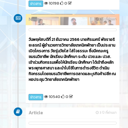
10198
0
ข่าวสาร
News
3 ปี ที่ผ่านมา
วันพฤหัสบดีที่ 21 ธันวาคม 2566​ นายศิรเมศร์ พัชราอริ
ยะธรณ์ ผู้อำนวยการวิทยาลัยเทคนิคพัทยา เป็นประธาน
เปิดโครงการ วัยรุ่นวัยใส ใส่ใจธรรมะ ซึ่งมีคณะครู
ชมรมวิชาชีพ นักเรียน นักศึกษา ระดับ ปวช.และ ปวส.
เข้าร่วมกิจกรรมเพื่อให้นักเรียน นักศึกษา ได้เข้าถึงหลัก
พระพุทธศาสนา และนำไปใช้ในการดำรงชีวิต ดำเนิน
กิจกรรมโดยชมรมวิชาชีพการตลาดและะุรกิจค้าปลีก ณ
หอประชุม วิทยาลัยเทคนิคพัทยา
10540
0
ข่าวสาร
Article
3 ปี ที่ผ่านมา