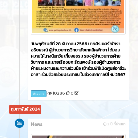
วันพฤหัสบดีที่ 28 ธันวาคม 2566 นายศิรเมศร์ พัชรา
อริยธรณ์ ผู้อำนวยการวิทยาลัยเทคนิคพัทยา ได้มอบ
หมายให้นางนันทวัน เที่ยงธรรม รองผู้อำนวยการฝ่าย
วิชาการ และนายเรืองยศ รัตนพงษ์ รองผู้อำนวยการ
ฝ่ายแผนงานและความร่วมมือ เข้าร่วมพิธีเปิดศูนย์อาชีวะ
อาสา ร่วมด้วยช่วยประชาชน ในช่วงเทศกาลปีใหม่ 2567
10286
0
ข่าวสาร
กุมภาพันธ์ 2024
News
2 ปี ที่ผ่านมา