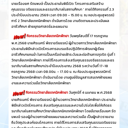
นายเรืองยศ รัตนพงษ์ เป็นประธานในพิธีเปิด 'โครงการเสริมสร้าง
คุณธรรม จริยธรรมและธรรมาภิบาลในสถานศึกษา ' ภายใต้กิจกรรมที่ 2.3
ประจำปีงบประมาณ 2569 เวลา 09.00 - 15.00 น. ณ หอประชุมสุพรรณิ
การ์ 2 วิทยาลัยเทคนิคพัทยา ดำเนินการโดย งานติดตามและประเมินผล
อาชีวศึกษา ฝ่ายยุทธศาสตร์และแผนงาน
กิจกรรมวิทยาลัยเทคนิคพัทยา
วันพฤหัสบดีที่ 17 กรกฎาคม
พ.ศ.2568 นายศิรเมศร์ พัชราอริยธรณ์ ผู้อำนวยการวิทยาลัยเทคนิคพัทยา
ประธานในพิธีกล่าวเปิดโครงการอบรมเชิงปฏิบัติการพัฒนาผู้เรียน
อาชีวศึกษาแกนนำ ในการเป็นเครือข่ายเฝ้าระวังและต่อต้านการทุจริต รุ่นที่ 1
วิทยาลัยเทคนิคพัทยา ภายใต้โครงการส่งเสริมคุณธรรมจริยธรรมและธร
รมาภิบาลในสถานศึกษาประจำปีงบประมาณ 2568 ระหว่างวันที่ 17-18
กรกฎาคม 2568 เวลา 08.00น. - 17.00 น. ณ ห้องประชุมสุพรรณิการ์
วิทยาลัยเทคนิคพัทยา ดำเนินงานโดย งานศูนย์ข้อมูลสารสนเทศฝ่ายแผน
งานและความร่วมมือวิทยาลัยเทคนิคพัทยา
กิจกรรมวิทยาลัยเทคนิคพัทยา
วันศุกร์ที่ 4 เมษายน พ.ศ.2568
นายศิรเมศร์ พัชราอริยธรณ์ ผู้อำนวยการวิทยาลัยเทคนิคพัทยา ประธานใน
พิธีกล่าวเปิดโครงการ ส่งเสริมคุณธรรมและความโปร่งใสเพื่อให้เกิดธร
รมาภิบาลในสถานศึกษาวิทยาลัยเทคนิคเทคนิคพัทยา โดยมีนายเรืองยศ รัต
นพงษ์ รองผู้อำนวยการฝ่ายแผนงานและความร่วมมือ เป็นผู้กล่าวรายงาน
ถึงวัตถุประสงค์ของโครงการ ภายใต้โครงการส่งเสริมคุณธรรมจริยธรรม