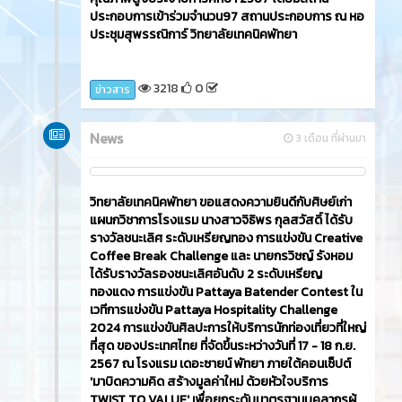
ประกอบการเข้าร่วมจำนวน97 สถานประกอบการ ณ หอ
ประชุมสุพรรณิการ์ วิทยาลัยเทคนิคพัทยา
3218
0
ข่าวสาร
News
3 เดือน ที่ผ่านมา
วิทยาลัยเทคนิคพัทยา ขอแสดงความยินดีกับศิษย์เก่า
แผนกวิชาการโรงแรม นางสาวจิธิพร กุลสวัสดิ์ ได้รับ
รางวัลชนะเลิศ ระดับเหรียญทอง การแข่งขัน Creative
Coffee Break Challenge และ นายกรวิชญ์ รังหอม
ได้รับรางวัลรองชนะเลิศอันดับ 2 ระดับเหรียญ
ทองแดง การแข่งขัน Pattaya Batender Contest ใน
เวทีการแข่งขัน Pattaya Hospitality Challenge
2024 การแข่งขันศิลปะการให้บริการนักท่องเที่ยวที่ใหญ่
ที่สุด ของประเทศไทย ที่จัดขึ้นระหว่างวันที่ 17 - 18 ก.ย.
2567 ณ โรงแรม เดอะซายน์ พัทยา ภายใต้คอนเซ็ปต์
'มาบิดความคิด สร้างมูลค่าใหม่ ด้วยหัวใจบริการ
TWIST TO VALUE' เพื่อยกระดับมาตรฐานบุคลากรผู้