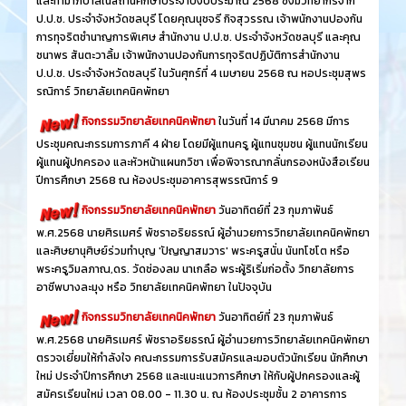
และทำมาภิบาลในสถานศึกษาประจำปีงบประมาณ 2568 ซึ่งมีวิทยากรจาก
ป.ป.ช. ประจำจังหวัดชลบุรี โดยคุณนุชจรี กิจสุวรรณ เจ้าพนักงานปองกัน
การทุจริตชำนาญการพิเศษ สำนักงาน ป.ป.ช. ประจำจังหวัดชลบุรี และคุณ
ชนาพร สันตะวาลิ้ม เจ้าพนักงานปองกันการทุจริตปฏิบัติการสำนักงาน
ป.ป.ช. ประจำจังหวัดชลบุรี ในวันศุกร์ที่ 4 เมษายน 2568 ณ หอประชุมสุพร
รณิการ์ วิทยาลัยเทคนิคพัทยา
กิจกรรมวิทยาลัยเทคนิคพัทยา
ในวันที่ 14 มีนาคม 2568 มีการ
ประชุมคณะกรรมการภาคี 4 ฝ่าย โดยมีผู้แทนครู ผู้แทนชุมชน ผู้แทนนักเรียน
ผู้แทนผู้ปกครอง และหัวหน้าแผนกวิชา เพื่อพิจารณากลั่นกรองหนังสือเรียน
ปีการศึกษา 2568 ณ ห้องประชุมอาคารสุพรรณิการ์ 9
กิจกรรมวิทยาลัยเทคนิคพัทยา
วันอาทิตย์ที่ 23 กุมภาพันธ์
พ.ศ.2568 นายศิรเมศร์ พัชราอริยธรณ์ ผู้อำนวยการวิทยาลัยเทคนิคพัทยา
และศิษยานุศิษย์ร่วมทำบุญ 'ปัญญาสมวาร' พระครูสนั่น นันทโชโต หรือ
พระครูวิมลภาณ,ดร. วัดช่องลม นาเกลือ พระผู้ริเริ่มก่อตั้ง วิทยาลัยการ
อาชีพบางละมุง หรือ วิทยาลัยเทคนิคพัทยา ในปัจจุบัน
กิจกรรมวิทยาลัยเทคนิคพัทยา
วันอาทิตย์ที่ 23 กุมภาพันธ์
พ.ศ.2568 นายศิรเมศร์ พัชราอริยธรณ์ ผู้อำนวยการวิทยาลัยเทคนิคพัทยา
ตรวจเยี่ยมให้กำลังใจ คณะกรรมการรับสมัครและมอบตัวนักเรียน นักศึกษา
ใหม่ ประจำปีการศึกษา 2568 และแนะแนวการศึกษา ให้กับผู้ปกครองและผู้
สมัครเรียนใหม่ เวลา 08.00 - 11.30 น. ณ ห้องประชุมชั้น 2 อาคารการ