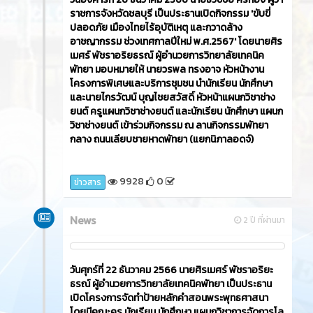
ราชการจังหวัดชลบุรี เป็นประธานเปิดกิจกรรม 'ขับขี่
ปลอดภัย เมืองไทยไร้อุบัติเหตุ และกวาดล้าง
อาชญากรรม ช่วงเทศกาลปีใหม่ พ.ศ.2567' โดยนายศิร
เมศร์ พัชราอริยธรณ์ ผู้อำนวยการวิทยาลัยเทคนิค
พัทยา มอบหมายให้ นายวรพล ทรงอาจ หัวหน้างาน
โครงการพิเศษและบริการชุมชน นำนักเรียน นักศึกษา
และนายไกรวัฒน์ บุญไชยสวัสดิ์ หัวหน้าแผนกวิชาช่าง
ยนต์ ครูแผนกวิชาช่างยนต์ และนักเรียน นักศึกษา แผนก
วิชาช่างยนต์ เข้าร่วมกิจกรรม ณ ลานกิจกรรมพัทยา
กลาง ถนนเลียบชายหาดพัทยา (แยกนิภาลอดจ์)
9928
0
ข่าวสาร
News
2 ปี ที่ผ่านมา
วันศุกร์ที่ 22 ธันวาคม 2566​ นายศิรเมศร์ พัชราอริยะ
ธรณ์ ผู้อำนวยการวิทยาลัยเทคนิคพัทยา เป็นประธาน
เปิดโครงการจัดทำป้ายหลักคำสอนพระพุทธศาสนา
โดยมีคณะครู นักเรียน นักศึกษา แผนกวิชาการจัดการโล