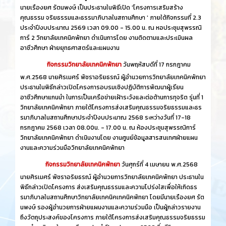
นายเรืองยศ รัตนพงษ์ เป็นประธานในพิธีเปิด 'โครงการเสริมสร้าง
คุณธรรม จริยธรรมและธรรมาภิบาลในสถานศึกษา ' ภายใต้กิจกรรมที่ 2.3
ประจำปีงบประมาณ 2569 เวลา 09.00 - 15.00 น. ณ หอประชุมสุพรรณิ
การ์ 2 วิทยาลัยเทคนิคพัทยา ดำเนินการโดย งานติดตามและประเมินผล
อาชีวศึกษา ฝ่ายยุทธศาสตร์และแผนงาน
กิจกรรมวิทยาลัยเทคนิคพัทยา
วันพฤหัสบดีที่ 17 กรกฎาคม
พ.ศ.2568 นายศิรเมศร์ พัชราอริยธรณ์ ผู้อำนวยการวิทยาลัยเทคนิคพัทยา
ประธานในพิธีกล่าวเปิดโครงการอบรมเชิงปฏิบัติการพัฒนาผู้เรียน
อาชีวศึกษาแกนนำ ในการเป็นเครือข่ายเฝ้าระวังและต่อต้านการทุจริต รุ่นที่ 1
วิทยาลัยเทคนิคพัทยา ภายใต้โครงการส่งเสริมคุณธรรมจริยธรรมและธร
รมาภิบาลในสถานศึกษาประจำปีงบประมาณ 2568 ระหว่างวันที่ 17-18
กรกฎาคม 2568 เวลา 08.00น. - 17.00 น. ณ ห้องประชุมสุพรรณิการ์
วิทยาลัยเทคนิคพัทยา ดำเนินงานโดย งานศูนย์ข้อมูลสารสนเทศฝ่ายแผน
งานและความร่วมมือวิทยาลัยเทคนิคพัทยา
กิจกรรมวิทยาลัยเทคนิคพัทยา
วันศุกร์ที่ 4 เมษายน พ.ศ.2568
นายศิรเมศร์ พัชราอริยธรณ์ ผู้อำนวยการวิทยาลัยเทคนิคพัทยา ประธานใน
พิธีกล่าวเปิดโครงการ ส่งเสริมคุณธรรมและความโปร่งใสเพื่อให้เกิดธร
รมาภิบาลในสถานศึกษาวิทยาลัยเทคนิคเทคนิคพัทยา โดยมีนายเรืองยศ รัต
นพงษ์ รองผู้อำนวยการฝ่ายแผนงานและความร่วมมือ เป็นผู้กล่าวรายงาน
ถึงวัตถุประสงค์ของโครงการ ภายใต้โครงการส่งเสริมคุณธรรมจริยธรรม