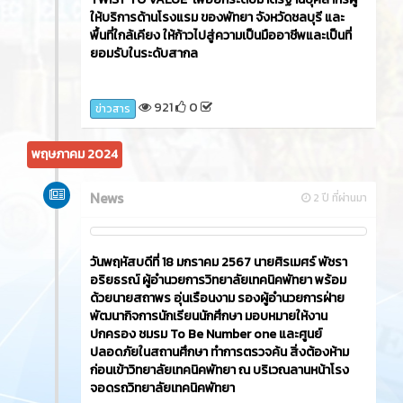
ให้บริการด้านโรงแรม ของพัทยา จังหวัดชลบุรี และ
พื้นที่ใกล้เคียง ให้ก้าวไปสู่ความเป็นมืออาชีพและเป็นที่
ยอมรับในระดับสากล
921
0
ข่าวสาร
พฤษภาคม 2024
News
2 ปี ที่ผ่านมา
วันพฤหัสบดีที่ 18 มกราคม 2567 นายศิรเมศร์ พัชรา
อริยธรณ์ ผู้อำนวยการวิทยาลัยเทคนิคพัทยา พร้อม
ด้วยนายสถาพร อุ่นเรือนงาม รองผู้อำนวยการฝ่าย
พัฒนากิจการนักเรียนนักศึกษา มอบหมายให้งาน
ปกครอง ชมรม To Be Number one และศูนย์
ปลอดภัยในสถานศึกษา ทำการตรวจค้น สิ่งต้องห้าม
ก่อนเข้าวิทยาลัยเทคนิคพัทยา ณ บริเวณลานหน้าโรง
จอดรถวิทยาลัยเทคนิคพัทยา