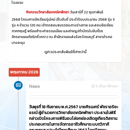
โรงแรม
กิจกรรมวิทยาลัยเทคนิคพัทยา
วันเสาร์ที่ 22 กุมภาพันธ์
2568 โครงการนักเรียนรุ่นใหม่ มีใบขับขี่ ประจำปีงบประมาณ 2568 รุ่น 3
รุ่น 4 จำนวน 120 คน เข้าทดสอบสมรรถนะทางร่างกาย และสอบข้อเขียน
ภาคทฤษฎี พร้อมชำระค่าธรรมเนียม และถ่ายรูปทำบัตรใบขับขี่รถ
จักรยานยนต์ชนิดชั่วคราว ณ สำนักงานขนส่งจังหวัดชลบุรี สาขาอำเภอ
บางละมุง
ดูข่าวประชาสัมพันธ์ที่เก่ากว่านี้
พฤษภาคม 2026
News
3 เดือน ที่ผ่านมา
วันพุธที่ 18 กันยายน พ.ศ.2567 นายศิรเมศร์ พัชราอริยะ
ธรณ์ ผู้อำนวยการวิทยาลัยเทคนิคพัทยา ประธานในพิธี
กล่าวเปิดโครงการพิธีมอบโล่ยกย่องเชิดชูเกียรติสถาน
ประกอบการในการจัดการอาชีวศึกษาระบบทวิภาคี
คุณภาพสูงประจำปีการศึกษา 2567 โดยมีสถาน