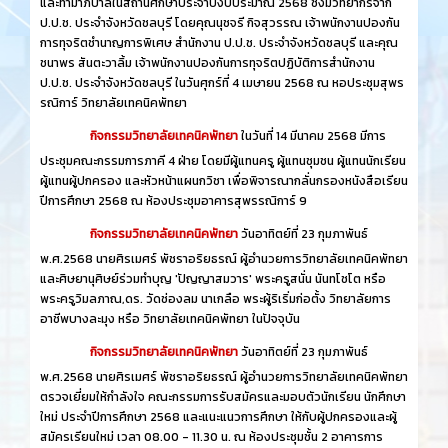
และทำมาภิบาลในสถานศึกษาประจำปีงบประมาณ 2568 ซึ่งมีวิทยากรจาก
ป.ป.ช. ประจำจังหวัดชลบุรี โดยคุณนุชจรี กิจสุวรรณ เจ้าพนักงานปองกัน
การทุจริตชำนาญการพิเศษ สำนักงาน ป.ป.ช. ประจำจังหวัดชลบุรี และคุณ
ชนาพร สันตะวาลิ้ม เจ้าพนักงานปองกันการทุจริตปฏิบัติการสำนักงาน
ป.ป.ช. ประจำจังหวัดชลบุรี ในวันศุกร์ที่ 4 เมษายน 2568 ณ หอประชุมสุพร
รณิการ์ วิทยาลัยเทคนิคพัทยา
กิจกรรมวิทยาลัยเทคนิคพัทยา
ในวันที่ 14 มีนาคม 2568 มีการ
ประชุมคณะกรรมการภาคี 4 ฝ่าย โดยมีผู้แทนครู ผู้แทนชุมชน ผู้แทนนักเรียน
ผู้แทนผู้ปกครอง และหัวหน้าแผนกวิชา เพื่อพิจารณากลั่นกรองหนังสือเรียน
ปีการศึกษา 2568 ณ ห้องประชุมอาคารสุพรรณิการ์ 9
กิจกรรมวิทยาลัยเทคนิคพัทยา
วันอาทิตย์ที่ 23 กุมภาพันธ์
พ.ศ.2568 นายศิรเมศร์ พัชราอริยธรณ์ ผู้อำนวยการวิทยาลัยเทคนิคพัทยา
และศิษยานุศิษย์ร่วมทำบุญ 'ปัญญาสมวาร' พระครูสนั่น นันทโชโต หรือ
พระครูวิมลภาณ,ดร. วัดช่องลม นาเกลือ พระผู้ริเริ่มก่อตั้ง วิทยาลัยการ
อาชีพบางละมุง หรือ วิทยาลัยเทคนิคพัทยา ในปัจจุบัน
กิจกรรมวิทยาลัยเทคนิคพัทยา
วันอาทิตย์ที่ 23 กุมภาพันธ์
พ.ศ.2568 นายศิรเมศร์ พัชราอริยธรณ์ ผู้อำนวยการวิทยาลัยเทคนิคพัทยา
ตรวจเยี่ยมให้กำลังใจ คณะกรรมการรับสมัครและมอบตัวนักเรียน นักศึกษา
ใหม่ ประจำปีการศึกษา 2568 และแนะแนวการศึกษา ให้กับผู้ปกครองและผู้
สมัครเรียนใหม่ เวลา 08.00 - 11.30 น. ณ ห้องประชุมชั้น 2 อาคารการ