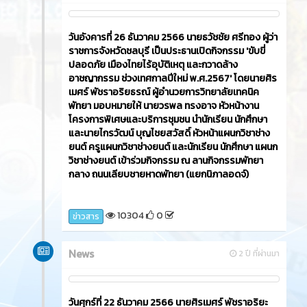
วันอังคารที่ 26 ธันวาคม 2566​ นายธวัชชัย ศรีทอง ผู้ว่า
ราชการจังหวัดชลบุรี เป็นประธานเปิดกิจกรรม 'ขับขี่
ปลอดภัย เมืองไทยไร้อุบัติเหตุ และกวาดล้าง
อาชญากรรม ช่วงเทศกาลปีใหม่ พ.ศ.2567' โดยนายศิร
เมศร์ พัชราอริยธรณ์ ผู้อำนวยการวิทยาลัยเทคนิค
พัทยา มอบหมายให้ นายวรพล ทรงอาจ หัวหน้างาน
โครงการพิเศษและบริการชุมชน นำนักเรียน นักศึกษา
และนายไกรวัฒน์ บุญไชยสวัสดิ์ หัวหน้าแผนกวิชาช่าง
ยนต์ ครูแผนกวิชาช่างยนต์ และนักเรียน นักศึกษา แผนก
วิชาช่างยนต์ เข้าร่วมกิจกรรม ณ ลานกิจกรรมพัทยา
กลาง ถนนเลียบชายหาดพัทยา (แยกนิภาลอดจ์)
10304
0
ข่าวสาร
News
2 ปี ที่ผ่านมา
วันศุกร์ที่ 22 ธันวาคม 2566​ นายศิรเมศร์ พัชราอริยะ