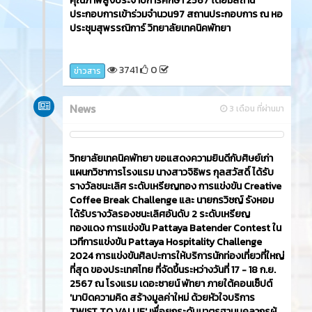
ประกอบการเข้าร่วมจำนวน97 สถานประกอบการ ณ หอ
ประชุมสุพรรณิการ์ วิทยาลัยเทคนิคพัทยา
3741
0
ข่าวสาร
News
3 เดือน ที่ผ่านมา
วิทยาลัยเทคนิคพัทยา ขอแสดงความยินดีกับศิษย์เก่า
แผนกวิชาการโรงแรม นางสาวจิธิพร กุลสวัสดิ์ ได้รับ
รางวัลชนะเลิศ ระดับเหรียญทอง การแข่งขัน Creative
Coffee Break Challenge และ นายกรวิชญ์ รังหอม
ได้รับรางวัลรองชนะเลิศอันดับ 2 ระดับเหรียญ
ทองแดง การแข่งขัน Pattaya Batender Contest ใน
เวทีการแข่งขัน Pattaya Hospitality Challenge
2024 การแข่งขันศิลปะการให้บริการนักท่องเที่ยวที่ใหญ่
ที่สุด ของประเทศไทย ที่จัดขึ้นระหว่างวันที่ 17 - 18 ก.ย.
2567 ณ โรงแรม เดอะซายน์ พัทยา ภายใต้คอนเซ็ปต์
'มาบิดความคิด สร้างมูลค่าใหม่ ด้วยหัวใจบริการ
TWIST TO VALUE' เพื่อยกระดับมาตรฐานบุคลากรผู้