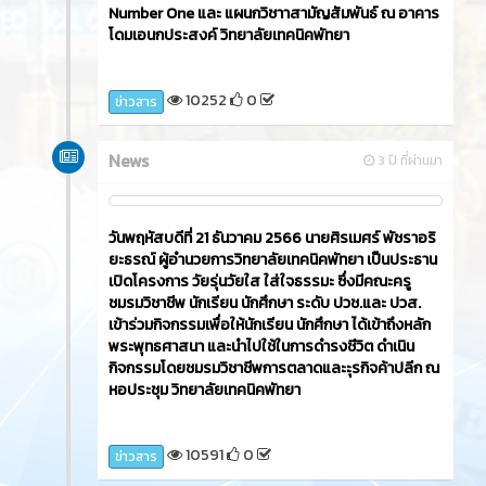
Number One และ แผนกวิชาาสามัญสัมพันธ์ ณ อาคาร
โดมเอนกประสงค์ วิทยาลัยเทคนิคพัทยา
10252
0
ข่าวสาร
News
3 ปี ที่ผ่านมา
วันพฤหัสบดีที่ 21 ธันวาคม 2566​ นายศิรเมศร์ พัชราอริ
ยะธรณ์ ผู้อำนวยการวิทยาลัยเทคนิคพัทยา เป็นประธาน
เปิดโครงการ วัยรุ่นวัยใส ใส่ใจธรรมะ ซึ่งมีคณะครู
ชมรมวิชาชีพ นักเรียน นักศึกษา ระดับ ปวช.และ ปวส.
เข้าร่วมกิจกรรมเพื่อให้นักเรียน นักศึกษา ได้เข้าถึงหลัก
พระพุทธศาสนา และนำไปใช้ในการดำรงชีวิต ดำเนิน
กิจกรรมโดยชมรมวิชาชีพการตลาดและะุรกิจค้าปลีก ณ
หอประชุม วิทยาลัยเทคนิคพัทยา
10591
0
ข่าวสาร