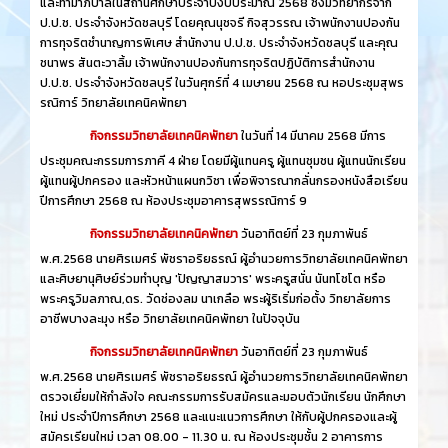
และทำมาภิบาลในสถานศึกษาประจำปีงบประมาณ 2568 ซึ่งมีวิทยากรจาก
ป.ป.ช. ประจำจังหวัดชลบุรี โดยคุณนุชจรี กิจสุวรรณ เจ้าพนักงานปองกัน
การทุจริตชำนาญการพิเศษ สำนักงาน ป.ป.ช. ประจำจังหวัดชลบุรี และคุณ
ชนาพร สันตะวาลิ้ม เจ้าพนักงานปองกันการทุจริตปฏิบัติการสำนักงาน
ป.ป.ช. ประจำจังหวัดชลบุรี ในวันศุกร์ที่ 4 เมษายน 2568 ณ หอประชุมสุพร
รณิการ์ วิทยาลัยเทคนิคพัทยา
กิจกรรมวิทยาลัยเทคนิคพัทยา
ในวันที่ 14 มีนาคม 2568 มีการ
ประชุมคณะกรรมการภาคี 4 ฝ่าย โดยมีผู้แทนครู ผู้แทนชุมชน ผู้แทนนักเรียน
ผู้แทนผู้ปกครอง และหัวหน้าแผนกวิชา เพื่อพิจารณากลั่นกรองหนังสือเรียน
ปีการศึกษา 2568 ณ ห้องประชุมอาคารสุพรรณิการ์ 9
กิจกรรมวิทยาลัยเทคนิคพัทยา
วันอาทิตย์ที่ 23 กุมภาพันธ์
พ.ศ.2568 นายศิรเมศร์ พัชราอริยธรณ์ ผู้อำนวยการวิทยาลัยเทคนิคพัทยา
และศิษยานุศิษย์ร่วมทำบุญ 'ปัญญาสมวาร' พระครูสนั่น นันทโชโต หรือ
พระครูวิมลภาณ,ดร. วัดช่องลม นาเกลือ พระผู้ริเริ่มก่อตั้ง วิทยาลัยการ
อาชีพบางละมุง หรือ วิทยาลัยเทคนิคพัทยา ในปัจจุบัน
กิจกรรมวิทยาลัยเทคนิคพัทยา
วันอาทิตย์ที่ 23 กุมภาพันธ์
พ.ศ.2568 นายศิรเมศร์ พัชราอริยธรณ์ ผู้อำนวยการวิทยาลัยเทคนิคพัทยา
ตรวจเยี่ยมให้กำลังใจ คณะกรรมการรับสมัครและมอบตัวนักเรียน นักศึกษา
ใหม่ ประจำปีการศึกษา 2568 และแนะแนวการศึกษา ให้กับผู้ปกครองและผู้
สมัครเรียนใหม่ เวลา 08.00 - 11.30 น. ณ ห้องประชุมชั้น 2 อาคารการ