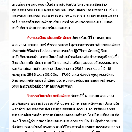
นายเรืองยศ รัตนพงษ์ เป็นประธานในพิธีเปิด 'โครงการเสริมสร้าง
คุณธรรม จริยธรรมและธรรมาภิบาลในสถานศึกษา ' ภายใต้กิจกรรมที่ 2.3
ประจำปีงบประมาณ 2569 เวลา 09.00 - 15.00 น. ณ หอประชุมสุพรรณิ
การ์ 2 วิทยาลัยเทคนิคพัทยา ดำเนินการโดย งานติดตามและประเมินผล
อาชีวศึกษา ฝ่ายยุทธศาสตร์และแผนงาน
กิจกรรมวิทยาลัยเทคนิคพัทยา
วันพฤหัสบดีที่ 17 กรกฎาคม
พ.ศ.2568 นายศิรเมศร์ พัชราอริยธรณ์ ผู้อำนวยการวิทยาลัยเทคนิคพัทยา
ประธานในพิธีกล่าวเปิดโครงการอบรมเชิงปฏิบัติการพัฒนาผู้เรียน
อาชีวศึกษาแกนนำ ในการเป็นเครือข่ายเฝ้าระวังและต่อต้านการทุจริต รุ่นที่ 1
วิทยาลัยเทคนิคพัทยา ภายใต้โครงการส่งเสริมคุณธรรมจริยธรรมและธร
รมาภิบาลในสถานศึกษาประจำปีงบประมาณ 2568 ระหว่างวันที่ 17-18
กรกฎาคม 2568 เวลา 08.00น. - 17.00 น. ณ ห้องประชุมสุพรรณิการ์
วิทยาลัยเทคนิคพัทยา ดำเนินงานโดย งานศูนย์ข้อมูลสารสนเทศฝ่ายแผน
งานและความร่วมมือวิทยาลัยเทคนิคพัทยา
กิจกรรมวิทยาลัยเทคนิคพัทยา
วันศุกร์ที่ 4 เมษายน พ.ศ.2568
นายศิรเมศร์ พัชราอริยธรณ์ ผู้อำนวยการวิทยาลัยเทคนิคพัทยา ประธานใน
พิธีกล่าวเปิดโครงการ ส่งเสริมคุณธรรมและความโปร่งใสเพื่อให้เกิดธร
รมาภิบาลในสถานศึกษาวิทยาลัยเทคนิคเทคนิคพัทยา โดยมีนายเรืองยศ รัต
นพงษ์ รองผู้อำนวยการฝ่ายแผนงานและความร่วมมือ เป็นผู้กล่าวรายงาน
ถึงวัตถุประสงค์ของโครงการ ภายใต้โครงการส่งเสริมคุณธรรมจริยธรรม