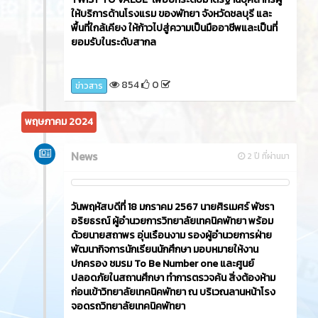
ให้บริการด้านโรงแรม ของพัทยา จังหวัดชลบุรี และ
พื้นที่ใกล้เคียง ให้ก้าวไปสู่ความเป็นมืออาชีพและเป็นที่
ยอมรับในระดับสากล
854
0
ข่าวสาร
พฤษภาคม 2024
News
2 ปี ที่ผ่านมา
วันพฤหัสบดีที่ 18 มกราคม 2567 นายศิรเมศร์ พัชรา
อริยธรณ์ ผู้อำนวยการวิทยาลัยเทคนิคพัทยา พร้อม
ด้วยนายสถาพร อุ่นเรือนงาม รองผู้อำนวยการฝ่าย
พัฒนากิจการนักเรียนนักศึกษา มอบหมายให้งาน
ปกครอง ชมรม To Be Number one และศูนย์
ปลอดภัยในสถานศึกษา ทำการตรวจค้น สิ่งต้องห้าม
ก่อนเข้าวิทยาลัยเทคนิคพัทยา ณ บริเวณลานหน้าโรง
จอดรถวิทยาลัยเทคนิคพัทยา