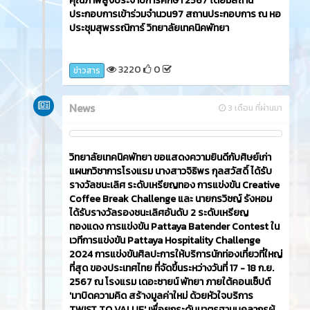
ประกอบการเข้าร่วมจำนวน97 สถานประกอบการ ณ หอ
ประชุมสุพรรณิการ์ วิทยาลัยเทคนิคพัทยา
3220
0
ข่าวสาร
News
3 เดือน ที่ผ่านมา
วิทยาลัยเทคนิคพัทยา ขอแสดงความยินดีกับศิษย์เก่า
แผนกวิชาการโรงแรม นางสาวจิธิพร กุลสวัสดิ์ ได้รับ
รางวัลชนะเลิศ ระดับเหรียญทอง การแข่งขัน Creative
Coffee Break Challenge และ นายกรวิชญ์ รังหอม
ได้รับรางวัลรองชนะเลิศอันดับ 2 ระดับเหรียญ
ทองแดง การแข่งขัน Pattaya Batender Contest ใน
เวทีการแข่งขัน Pattaya Hospitality Challenge
2024 การแข่งขันศิลปะการให้บริการนักท่องเที่ยวที่ใหญ่
ที่สุด ของประเทศไทย ที่จัดขึ้นระหว่างวันที่ 17 - 18 ก.ย.
2567 ณ โรงแรม เดอะซายน์ พัทยา ภายใต้คอนเซ็ปต์
'มาบิดความคิด สร้างมูลค่าใหม่ ด้วยหัวใจบริการ
TWIST TO VALUE' เพื่อยกระดับมาตรฐานบุคลากรผู้