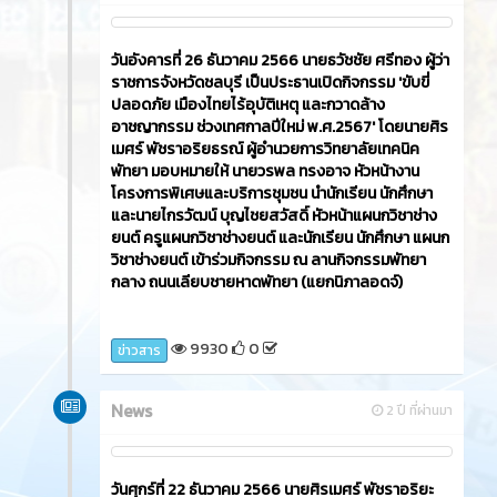
วันอังคารที่ 26 ธันวาคม 2566​ นายธวัชชัย ศรีทอง ผู้ว่า
ราชการจังหวัดชลบุรี เป็นประธานเปิดกิจกรรม 'ขับขี่
ปลอดภัย เมืองไทยไร้อุบัติเหตุ และกวาดล้าง
อาชญากรรม ช่วงเทศกาลปีใหม่ พ.ศ.2567' โดยนายศิร
เมศร์ พัชราอริยธรณ์ ผู้อำนวยการวิทยาลัยเทคนิค
พัทยา มอบหมายให้ นายวรพล ทรงอาจ หัวหน้างาน
โครงการพิเศษและบริการชุมชน นำนักเรียน นักศึกษา
และนายไกรวัฒน์ บุญไชยสวัสดิ์ หัวหน้าแผนกวิชาช่าง
ยนต์ ครูแผนกวิชาช่างยนต์ และนักเรียน นักศึกษา แผนก
วิชาช่างยนต์ เข้าร่วมกิจกรรม ณ ลานกิจกรรมพัทยา
กลาง ถนนเลียบชายหาดพัทยา (แยกนิภาลอดจ์)
9930
0
ข่าวสาร
News
2 ปี ที่ผ่านมา
วันศุกร์ที่ 22 ธันวาคม 2566​ นายศิรเมศร์ พัชราอริยะ