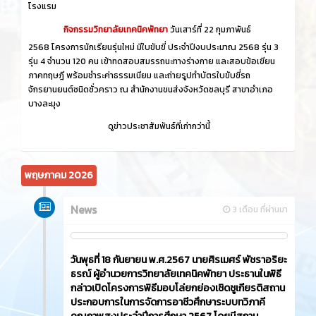
โรงแรม
กิจกรรมวิทยาลัยเทคนิคพัทยา
วันเสาร์ที่ 22 กุมภาพันธ์
2568 โครงการนักเรียนรุ่นใหม่ มีใบขับขี่ ประจำปีงบประมาณ 2568 รุ่น 3
รุ่น 4 จำนวน 120 คน เข้าทดสอบสมรรถนะทางร่างกาย และสอบข้อเขียน
ภาคทฤษฎี พร้อมชำระค่าธรรมเนียม และถ่ายรูปทำบัตรใบขับขี่รถ
จักรยานยนต์ชนิดชั่วคราว ณ สำนักงานขนส่งจังหวัดชลบุรี สาขาอำเภอ
บางละมุง
ดูข่าวประชาสัมพันธ์ที่เก่ากว่านี้
พฤษภาคม 2026
News
3 เดือน ที่ผ่านมา
วันพุธที่ 18 กันยายน พ.ศ.2567 นายศิรเมศร์ พัชราอริยะ
ธรณ์ ผู้อำนวยการวิทยาลัยเทคนิคพัทยา ประธานในพิธี
กล่าวเปิดโครงการพิธีมอบโล่ยกย่องเชิดชูเกียรติสถาน
ประกอบการในการจัดการอาชีวศึกษาระบบทวิภาคี
คุณภาพสูงประจำปีการศึกษา 2567 โดยมีสถาน