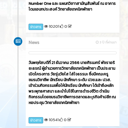
Number One และ แผนกวิชาาสามัญสัมพันธ์ ณ อาคาร
โดมเอนกประสงค์ วิทยาลัยเทคนิคพัทยา
10201
0
ข่าวสาร
News
3 ปี ที่ผ่านมา
วันพฤหัสบดีที่ 21 ธันวาคม 2566​ นายศิรเมศร์ พัชราอริ
ยะธรณ์ ผู้อำนวยการวิทยาลัยเทคนิคพัทยา เป็นประธาน
เปิดโครงการ วัยรุ่นวัยใส ใส่ใจธรรมะ ซึ่งมีคณะครู
ชมรมวิชาชีพ นักเรียน นักศึกษา ระดับ ปวช.และ ปวส.
เข้าร่วมกิจกรรมเพื่อให้นักเรียน นักศึกษา ได้เข้าถึงหลัก
พระพุทธศาสนา และนำไปใช้ในการดำรงชีวิต ดำเนิน
กิจกรรมโดยชมรมวิชาชีพการตลาดและะุรกิจค้าปลีก ณ
หอประชุม วิทยาลัยเทคนิคพัทยา
10541
0
ข่าวสาร